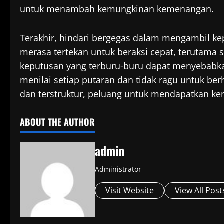
untuk menambah kemungkinan kemenangan.
Terakhir, hindari bergegas dalam mengambil ke
merasa tertekan untuk beraksi cepat, teruta
keputusan yang terburu-buru dapat menyebabka
menilai setiap putaran dan tidak ragu untuk berh
dan terstruktur, peluang untuk mendapatkan k
ABOUT THE AUTHOR
admin
Administrator
Visit Website
View All Post