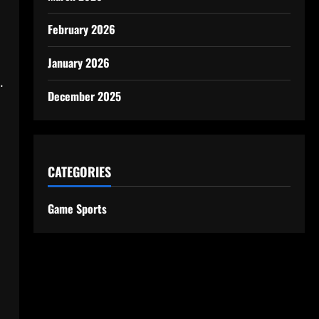
February 2026
January 2026
.
December 2025
CATEGORIES
Game Sports