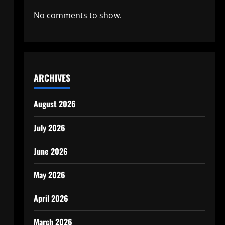
No comments to show.
ARCHIVES
August 2026
July 2026
June 2026
May 2026
a
April 2026
March 2026