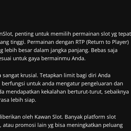
lot, penting untuk memilih permainan slot yg tepat
ang tinggi. Permainan dengan RTP (Return to Player)
 lebih besar dalam jangka panjang. Bebas saja
suai untuk gaya bermainmu Anda.
sangat krusial. Tetapkan limit bagi diri Anda
Ini berfungsi untuk anda mengatur pengeluaran dan
a mendapatkan kekalahan berturut-turut, sebaiknya
asa lebih siap.
berikan oleh Kawan Slot. Banyak platform slot
s, atau promosi lain yg bisa meningkatkan peluang