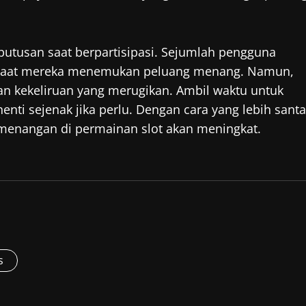
putusan saat berpartisipasi. Sejumlah pengguna
ma saat mereka menemukan peluang menang. Namun,
n kekeliruan yang merugikan. Ambil waktu untuk
enti sejenak jika perlu. Dengan cara yang lebih santa
emenangan di permainan slot akan meningkat.
s