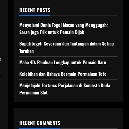
RECENT POSTS
Menyelami Dunia Togel Macau yang Menggugah:
Saran juga Trik untuk Pemain Bijak
Bupatitogel: Keseruan dan Tantangan dalam Setiap
Taruhan
s
Maha 4D: Panduan Lengkap untuk Pemain Baru
Kelebihan dan Bahaya Bermain Permainan Toto
a
Menjelajahi Fortuna: Perjalanan di Semesta Kuda
Permainan Slot
RECENT COMMENTS
i