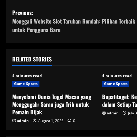
P
Previous:
Menggali Website Slot Taruhan Rendah: Pilihan Terbaik
o
untuk Pengguna Baru
s
t
RELATED STORIES
n
a
4 minutes read
4 minutes read
Game Sports
Game Sports
v
Menyelami Dunia Togel Macau yang
Bupatitogel: K
i
Menggugah: Saran juga Trik untuk
dalam Setiap T
Pemain Bijak
g
admin
July 
admin
August 1, 2026
0
a