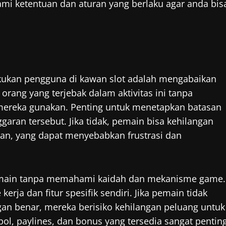
i ketentuan dan aturan yang berlaku agar anda bis
lakukan pengguna di kawan slot adalah mengabaikan
orang yang terjebak dalam aktivitas ini tanpa
mereka gunakan. Penting untuk menetapkan batasan
ran tersebut. Jika tidak, pemain bisa kehilangan
kan, yang dapat menyebabkan frustrasi dan
bermain tanpa memahami kaidah dan mekanisme game.
rja dan fitur spesifik sendiri. Jika pemain tidak
gan benar, mereka berisiko kehilangan peluang untuk
 paylines, dan bonus yang tersedia sangat pentin