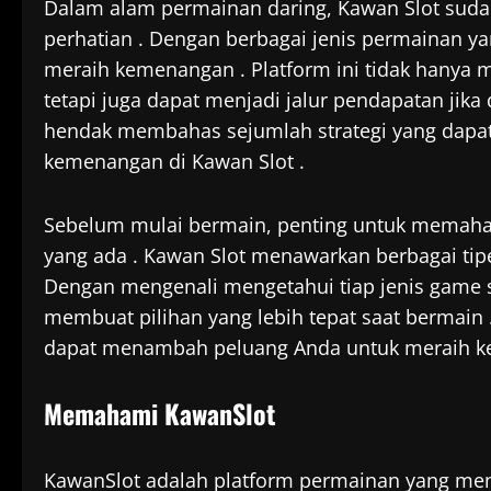
Dalam alam permainan daring, Kawan Slot suda
perhatian . Dengan berbagai jenis permainan yan
meraih kemenangan . Platform ini tidak hanya
tetapi juga dapat menjadi jalur pendapatan jika 
hendak membahas sejumlah strategi yang dapa
kemenangan di Kawan Slot .
Sebelum mulai bermain, penting untuk memahami
yang ada . Kawan Slot menawarkan berbagai tip
Dengan mengenali mengetahui tiap jenis game 
membuat pilihan yang lebih tepat saat bermain . 
dapat menambah peluang Anda untuk meraih k
Memahami KawanSlot
KawanSlot adalah platform permainan yang mena