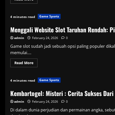
more
about
Taktik
Ampuh
Game Sports
untuk
4 minutes read
Menang
di
Menggali Website Slot Taruhan Rendah: P
Kawan
Slot
admin
February 24, 2026
0
Game slot sudah jadi sebuah opsi paling populer dik
memulai....
Read
Read More
more
about
Menggali
Website
Game Sports
Slot
4 minutes read
Taruhan
Rendah:
Kembartogel: Misteri : Cerita Sukses Dar
Pilihan
Terbaik
untuk
admin
February 24, 2026
0
Pengguna
Baru
Di dalam dunia perjudian dan permainan angka, sebut