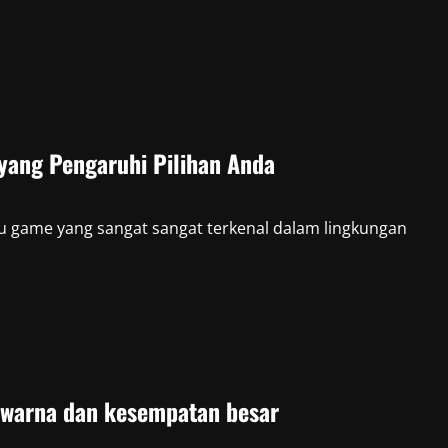
yang Pengaruhi Pilihan Anda
tu game yang sangat sangat terkenal dalam lingkungan
 warna dan kesempatan besar