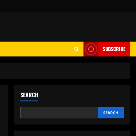
SUBSCRIBE
SEARCH
SEARCH