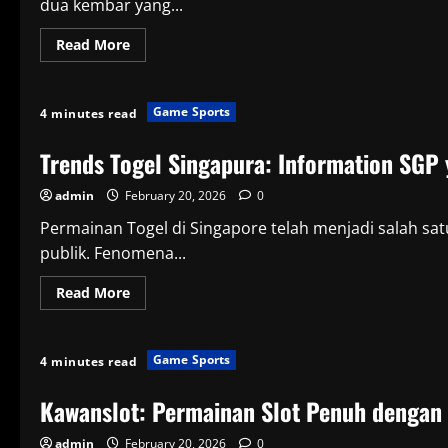
dua kembar yang...
Read
Read More
more
about
Kembartogel:
Misteri
Game Sports
:
4 minutes read
Cerita
Sukses
Trends Togel Singapura: Information SGP 
Dari
Dua
Kembar
admin
February 20, 2026
0
Permainan Togel di Singapore telah menjadi salah sa
publik. Fenomena...
Read
Read More
more
about
Trends
Togel
Game Sports
Singapura:
4 minutes read
Information
SGP
Kawanslot: Permainan Slot Penuh dengan
yang
Pengaruhi
Pilihan
admin
February 20, 2026
0
Anda