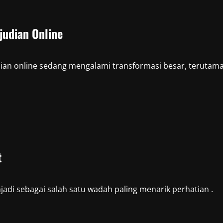
judian Online
dian online sedang mengalami transformasi besar, terutam
t
di sebagai salah satu wadah paling menarik perhatian .