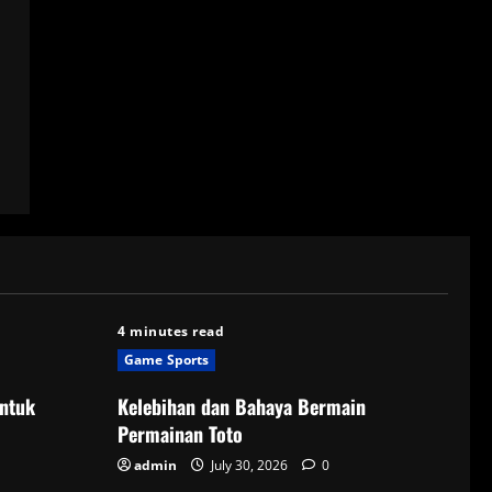
4 minutes read
Game Sports
ntuk
Kelebihan dan Bahaya Bermain
Permainan Toto
admin
July 30, 2026
0