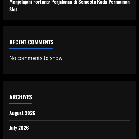
Menjelajahi Fortuna: Perjalanan di Semesta Kuda Permainan
Slot
RECENT COMMENTS
No comments to show.
ARCHIVES
August 2026
July 2026