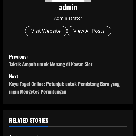
admin
Administrator
Visit Website
View All Posts
P
Previous:
o
Taktik Ampuh untuk Menang di Kawan Slot
Next:
s
Kayu Togel Online: Petunjuk untuk Pendatang Baru yang
t
ingin Mengetes Peruntungan
n
a
RELATED STORIES
v