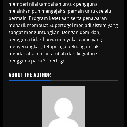
memberi nilai tambahan untuk pengguna,
melainkan pun mengajak si pemain untuk selalu
bermain. Program kesetiaan serta penawaran
menarik membuat Supertogel menjadi sistem yang
sangat menguntungkan. Dengan demikian,
pengguna tidak hanya menyukai game yang
menyenangkan, tetapi juga peluang untuk
mendapatkan nilai tambah dari kegiatan si
pengguna pada Supertogel.
ABOUT THE AUTHOR