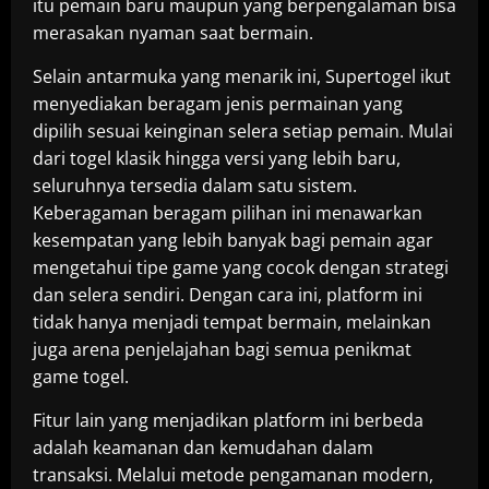
itu pemain baru maupun yang berpengalaman bisa
merasakan nyaman saat bermain.
Selain antarmuka yang menarik ini, Supertogel ikut
menyediakan beragam jenis permainan yang
dipilih sesuai keinginan selera setiap pemain. Mulai
dari togel klasik hingga versi yang lebih baru,
seluruhnya tersedia dalam satu sistem.
Keberagaman beragam pilihan ini menawarkan
kesempatan yang lebih banyak bagi pemain agar
mengetahui tipe game yang cocok dengan strategi
dan selera sendiri. Dengan cara ini, platform ini
tidak hanya menjadi tempat bermain, melainkan
juga arena penjelajahan bagi semua penikmat
game togel.
Fitur lain yang menjadikan platform ini berbeda
adalah keamanan dan kemudahan dalam
transaksi. Melalui metode pengamanan modern,