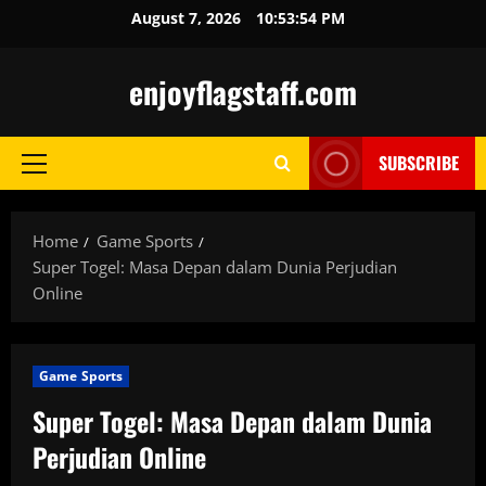
Skip
August 7, 2026
10:53:54 PM
to
content
enjoyflagstaff.com
SUBSCRIBE
Primary
Menu
Home
Game Sports
Super Togel: Masa Depan dalam Dunia Perjudian
Online
Game Sports
Super Togel: Masa Depan dalam Dunia
Perjudian Online