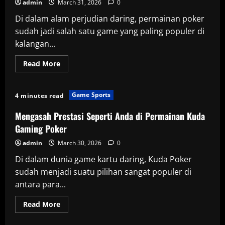
admin
March 31, 2026
0
Di dalam alam perjudian daring, permainan poker
sudah jadi salah satu game yang paling populer di
kalangan...
Read
Read More
more
about
Poker
Online:
Game Sports
4 minutes read
Kenapa
Generasipoker
adalah
Mengasah Prestasi Seperti Anda di Permainan Kuda
Pilihan
Favorit?
Gaming Poker
admin
March 30, 2026
0
Di dalam dunia game kartu daring, Kuda Poker
sudah menjadi suatu pilihan sangat populer di
antara para...
Read
Read More
more
about
Mengasah