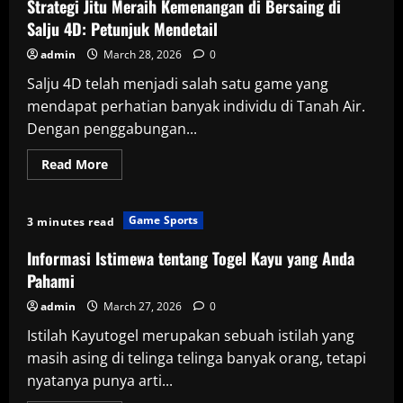
Strategi Jitu Meraih Kemenangan di Bersaing di
yang
Lebih
Salju 4D: Petunjuk Mendetail
Baik
admin
March 28, 2026
0
Salju 4D telah menjadi salah satu game yang
mendapat perhatian banyak individu di Tanah Air.
Dengan penggabungan...
Read
Read More
more
about
Strategi
Jitu
Game Sports
3 minutes read
Meraih
Kemenangan
di
Informasi Istimewa tentang Togel Kayu yang Anda
Bersaing
di
Pahami
Salju
4D:
admin
March 27, 2026
0
Petunjuk
Mendetail
Istilah Kayutogel merupakan sebuah istilah yang
masih asing di telinga telinga banyak orang, tetapi
nyatanya punya arti...