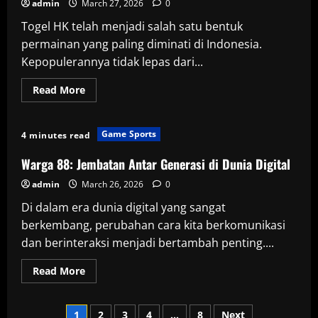
admin
March 27, 2026
0
Togel HK telah menjadi salah satu bentuk
permainan yang paling diminati di Indonesia.
Kepopulerannya tidak lepas dari...
Read
Read More
more
about
HK
Prize:
Game Sports
4 minutes read
Menyusuri
Rute
Keberuntungan
Warga 88: Jembatan Antar Generasi di Dunia Digital
pada
Togel
admin
March 26, 2026
0
Hong
Kong
Di dalam era dunia digital yang sangat
berkembang, perubahan cara kita berkomunikasi
dan berinteraksi menjadi bertambah penting....
Read
Read More
more
about
Warga
88:
1
2
3
4
…
8
Next