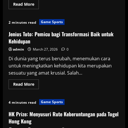
Read
Read More
more
about
Informasi
Istimewa
Game Sports
2 minutes read
tentang
Togel
Kayu
Jenius Toto: Pemicu bagi Transformasi Baik untuk
yang
Anda
Kehidupan
Pahami
admin
March 27, 2026
0
Di dunia yang terus berubah, menemukan cara
untuk meningkatkan kehidupan kita merupakan
sesuatu yang amat krusial. Salah...
Read
Read More
more
about
Jenius
Toto:
Game Sports
4 minutes read
Pemicu
bagi
Transformasi
HK Prize: Menyusuri Rute Keberuntungan pada Togel
Baik
untuk
Hong Kong
Kehidupan