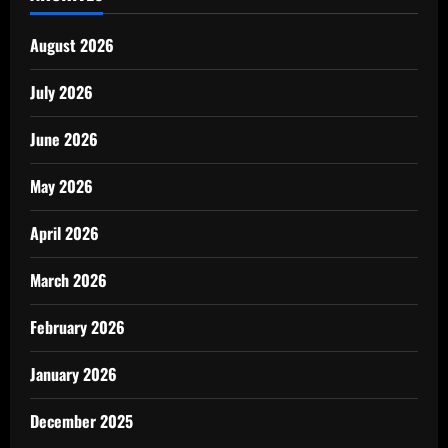
August 2026
July 2026
June 2026
May 2026
April 2026
March 2026
February 2026
January 2026
December 2025