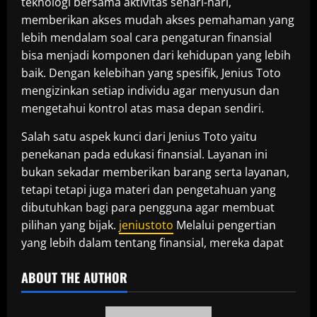
teknologi bersama aktivitas sehari-hari,
memberikan akses mudah akses pemahaman yang
lebih mendalam soal cara pengaturan finansial
bisa menjadi komponen dari kehidupan yang lebih
baik. Dengan kelebihan yang spesifik, Jenius Toto
mengizinkan setiap individu agar menyusun dan
mengetahui kontrol atas masa depan sendiri.
Salah satu aspek kunci dari Jenius Toto yaitu
penekanan pada edukasi finansial. Layanan ini
bukan sekadar memberikan barang serta layanan,
tetapi tetapi juga materi dan pengetahuan yang
dibutuhkan bagi para pengguna agar membuat
pilihan yang bijak.
jeniustoto
Melalui pengertian
yang lebih dalam tentang finansial, mereka dapat
ABOUT THE AUTHOR