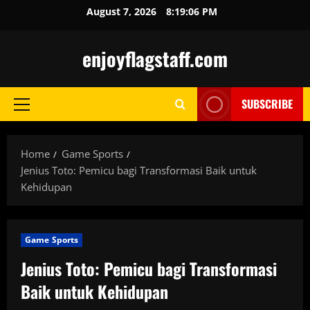
Skip
August 7, 2026
8:19:07 PM
to
content
enjoyflagstaff.com
SUBSCRIBE
Primary
Menu
Home
Game Sports
Jenius Toto: Pemicu bagi Transformasi Baik untuk
Kehidupan
Game Sports
Jenius Toto: Pemicu bagi Transformasi
Baik untuk Kehidupan