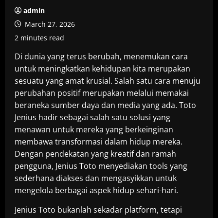
admin
March 27, 2026
2 minutes read
Di dunia yang terus berubah, menemukan cara
untuk meningkatkan kehidupan kita merupakan
sesuatu yang amat krusial. Salah satu cara menuju
perubahan positif merupakan melalui memakai
beraneka sumber daya dan media yang ada. Toto
Jenius hadir sebagai salah satu solusi yang
menawan untuk mereka yang berkeinginan
membawa transformasi dalam hidup mereka.
Dengan pendekatan yang kreatif dan ramah
pengguna, Jenius Toto menyediakan tools yang
sederhana diakses dan mengasyikkan untuk
mengelola berbagai aspek hidup sehari-hari.
Jenius Toto bukanlah sekadar platform, tetapi