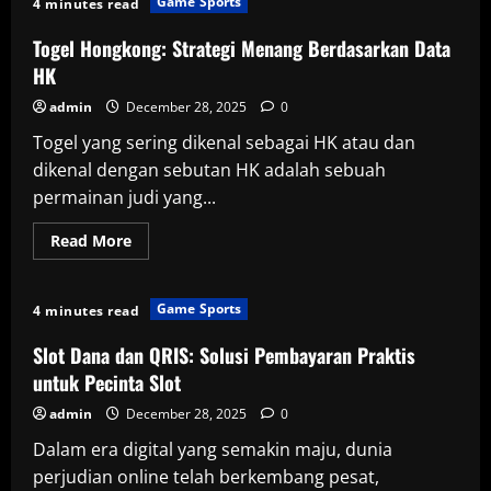
Game Sports
4 minutes read
Keluar:
Kisah
atau
Togel Hongkong: Strategi Menang Berdasarkan Data
Fakta
dalam
HK
Togel
Hari
admin
December 28, 2025
0
Ini?
Togel yang sering dikenal sebagai HK atau dan
dikenal dengan sebutan HK adalah sebuah
permainan judi yang...
Read
Read More
more
about
Togel
Hongkong:
Game Sports
4 minutes read
Strategi
Menang
Berdasarkan
Slot Dana dan QRIS: Solusi Pembayaran Praktis
Data
HK
untuk Pecinta Slot
admin
December 28, 2025
0
Dalam era digital yang semakin maju, dunia
perjudian online telah berkembang pesat,