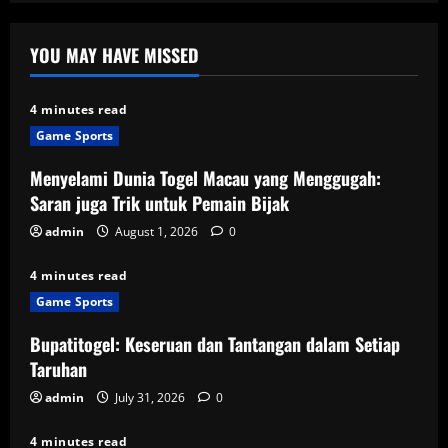
YOU MAY HAVE MISSED
4 minutes read
Game Sports
Menyelami Dunia Togel Macau yang Menggugah:
Saran juga Trik untuk Pemain Bijak
admin
August 1, 2026
0
4 minutes read
Game Sports
Bupatitogel: Keseruan dan Tantangan dalam Setiap
Taruhan
admin
July 31, 2026
0
4 minutes read