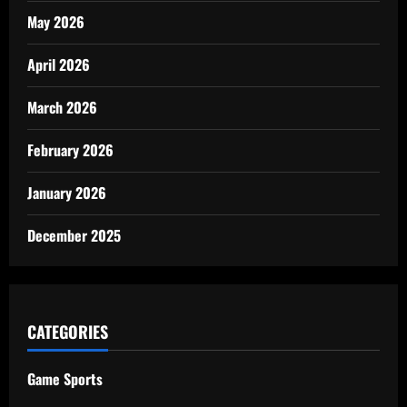
May 2026
April 2026
March 2026
February 2026
January 2026
December 2025
CATEGORIES
Game Sports