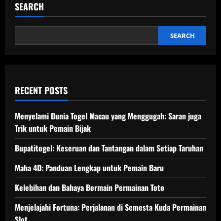
Sekarang
SEARCH
tanpa
ragu
SEARCH
RECENT POSTS
Menyelami Dunia Togel Macau yang Menggugah: Saran juga
Trik untuk Pemain Bijak
Bupatitogel: Keseruan dan Tantangan dalam Setiap Taruhan
Maha 4D: Panduan Lengkap untuk Pemain Baru
Kelebihan dan Bahaya Bermain Permainan Toto
Menjelajahi Fortuna: Perjalanan di Semesta Kuda Permainan
Slot