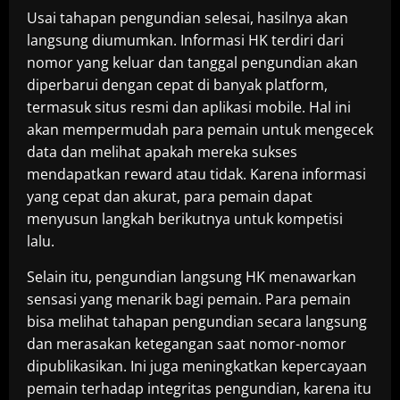
Usai tahapan pengundian selesai, hasilnya akan
langsung diumumkan. Informasi HK terdiri dari
nomor yang keluar dan tanggal pengundian akan
diperbarui dengan cepat di banyak platform,
termasuk situs resmi dan aplikasi mobile. Hal ini
akan mempermudah para pemain untuk mengecek
data dan melihat apakah mereka sukses
mendapatkan reward atau tidak. Karena informasi
yang cepat dan akurat, para pemain dapat
menyusun langkah berikutnya untuk kompetisi
lalu.
Selain itu, pengundian langsung HK menawarkan
sensasi yang menarik bagi pemain. Para pemain
bisa melihat tahapan pengundian secara langsung
dan merasakan ketegangan saat nomor-nomor
dipublikasikan. Ini juga meningkatkan kepercayaan
pemain terhadap integritas pengundian, karena itu