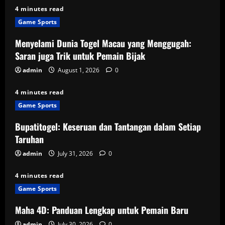
4 minutes read
Game Sports
Menyelami Dunia Togel Macau yang Menggugah:
Saran juga Trik untuk Pemain Bijak
admin
August 1, 2026
0
4 minutes read
Game Sports
Bupatitogel: Keseruan dan Tantangan dalam Setiap
Taruhan
admin
July 31, 2026
0
4 minutes read
Game Sports
Maha 4D: Panduan Lengkap untuk Pemain Baru
admin
July 30, 2026
0