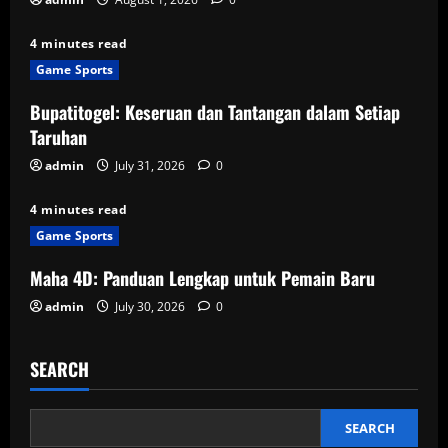
t
4 minutes read
i
Game Sports
o
Bupatitogel: Keseruan dan Tantangan dalam Setiap
Taruhan
n
admin
July 31, 2026
0
4 minutes read
Game Sports
Maha 4D: Panduan Lengkap untuk Pemain Baru
admin
July 30, 2026
0
SEARCH
SEARCH