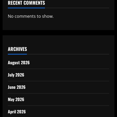
RECENT COMMENTS
No comments to show.
ARCHIVES
August 2026
July 2026
June 2026
May 2026
April 2026