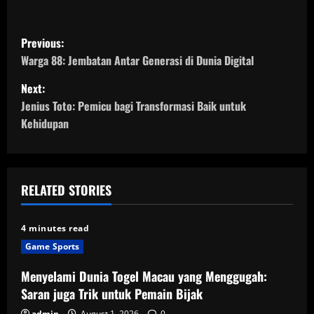
P
Previous:
o
Warga 88: Jembatan Antar Generasi di Dunia Digital
Next:
s
Jenius Toto: Pemicu bagi Transformasi Baik untuk
t
Kehidupan
n
a
RELATED STORIES
v
4 minutes read
i
Game Sports
g
Menyelami Dunia Togel Macau yang Menggugah:
Saran juga Trik untuk Pemain Bijak
a
admin
August 1, 2026
0