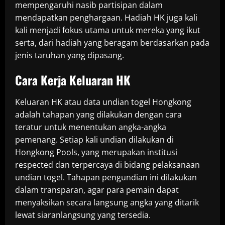
mempengaruhi nasib partisipan dalam
mendapatkan penghargaan. Hadiah HK juga kali
kali menjadi fokus utama untuk mereka yang ikut
serta, dari hadiah yang beragam berdasarkan pada
jenis taruhan yang dipasang.
Cara Kerja Keluaran HK
Keluaran HK atau data undian togel Hongkong
adalah tahapan yang dilakukan dengan cara
teratur untuk menentukan angka-angka
pemenang. Setiap kali undian dilakukan di
Hongkong Pools, yang merupakan institusi
respected dan terpercaya di bidang pelaksanaan
undian togel. Tahapan pengundian ini dilakukan
dalam transparan, agar para pemain dapat
menyaksikan secara langsung angka yang ditarik
lewat siaranlangsung yang tersedia.