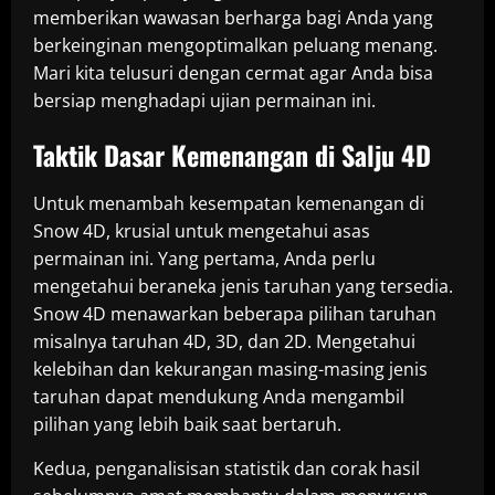
memberikan wawasan berharga bagi Anda yang
berkeinginan mengoptimalkan peluang menang.
Mari kita telusuri dengan cermat agar Anda bisa
bersiap menghadapi ujian permainan ini.
Taktik Dasar Kemenangan di Salju 4D
Untuk menambah kesempatan kemenangan di
Snow 4D, krusial untuk mengetahui asas
permainan ini. Yang pertama, Anda perlu
mengetahui beraneka jenis taruhan yang tersedia.
Snow 4D menawarkan beberapa pilihan taruhan
misalnya taruhan 4D, 3D, dan 2D. Mengetahui
kelebihan dan kekurangan masing-masing jenis
taruhan dapat mendukung Anda mengambil
pilihan yang lebih baik saat bertaruh.
Kedua, penganalisisan statistik dan corak hasil