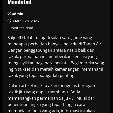
Mendetail
admin
March 28, 2026
3 minutes read
Salju 4D telah menjadi salah satu game yang
mendapat perhatian banyak individu di Tanah Air.
Dengan penggabungan antara nasib baik dan
taktik, permainan ini memberikan sensasi yang
mengasyikkan bagi para pecinta. Bagi mereka yang
ingin sukses dan meraih kemenangan, memahami
taktik yang tepat sangatlah penting.
Dalam artikel ini, kita akan mengulas beragam
taktik jitu yang dapat membantu Anda
memenangkan permainan Salju 4D. Mulai dari
penentuan angka yang tepat hingga cara
mempelajari pola yang ada, informasi ini akan