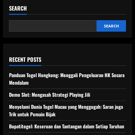
SEARCH
SEARCH
RECENT POSTS
Panduan Togel Hongkong: Menggali Pengeluaran HK Secara
Mendalam
Demo Slot: Mengasah Strategi Playing Jili
Menyelami Dunia Togel Macau yang Menggugah: Saran juga
Trik untuk Pemain Bijak
Bupatitogel: Keseruan dan Tantangan dalam Setiap Taruhan