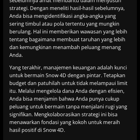
sebelumnya amat membantu dalam menyusun
strategi. Dengan meneliti hasil-hasil sebelumnya,
Anda bisa mengidentifikasi angka-angka yang
sering timbul atau pola tertentu yang mungkin
berulang. Hal ini memberikan wawasan yang lebih
tentang bagaimana membuat taruhan yang lebih
dan kemungkinan menambah peluang menang
Anda.
Yang terakhir, manajemen keuangan adalah kunci
untuk bermain Snow 4D dengan pintar. Tetapkan
budget dan patuhilah untuk tidak melampaui limit
itu. Melalui mengelola dana Anda dengan efisien,
Anda bisa menjamin bahwa Anda punya cukup
peluang untuk bermain tanpa menjalani rugi yang
signifikan. Mengkolaborasikan strategi ini bisa
menawarkan fondasi yang kokoh untuk meraih
hasil positif di Snow 4D.