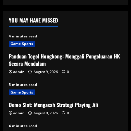
YOU MAY HAVE MISSED
4 minutes read
Game Sports
Panduan Togel Hongkong: Menggali Pengeluaran HK
Secara Mendalam
admin
August 9, 2026
0
5 minutes read
Game Sports
Demo Slot: Mengasah Strategi Playing Jili
admin
August 9, 2026
0
4 minutes read