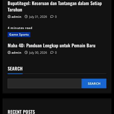
Bupatitogel: Keseruan dan Tantangan dalam Setiap
o
Taruhan
n
admin
July 31, 2026
0
4 minutes read
Game Sports
Maha 4D: Panduan Lengkap untuk Pemain Baru
admin
July 30, 2026
0
SEARCH
SEARCH
RECENT POSTS