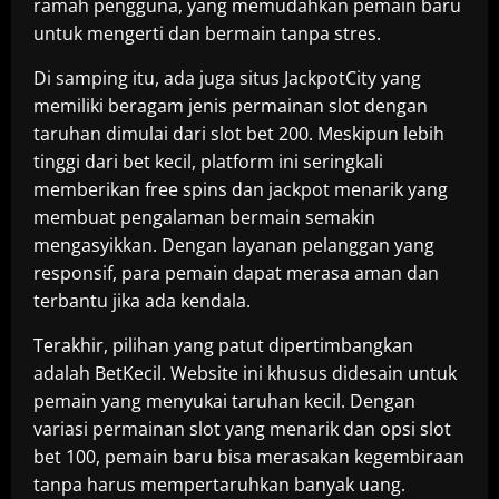
ramah pengguna, yang memudahkan pemain baru
untuk mengerti dan bermain tanpa stres.
Di samping itu, ada juga situs JackpotCity yang
memiliki beragam jenis permainan slot dengan
taruhan dimulai dari slot bet 200. Meskipun lebih
tinggi dari bet kecil, platform ini seringkali
memberikan free spins dan jackpot menarik yang
membuat pengalaman bermain semakin
mengasyikkan. Dengan layanan pelanggan yang
responsif, para pemain dapat merasa aman dan
terbantu jika ada kendala.
Terakhir, pilihan yang patut dipertimbangkan
adalah BetKecil. Website ini khusus didesain untuk
pemain yang menyukai taruhan kecil. Dengan
variasi permainan slot yang menarik dan opsi slot
bet 100, pemain baru bisa merasakan kegembiraan
tanpa harus mempertaruhkan banyak uang.