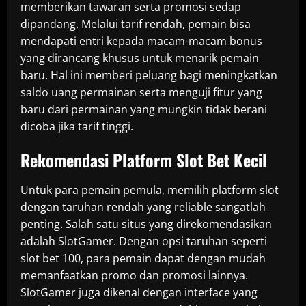
memberikan tawaran serta promosi sedap
dipandang. Melalui tarif rendah, pemain bisa
mendapati entri kepada macam-macam bonus
yang dirancang khusus untuk menarik pemain
baru. Hal ini memberi peluang bagi meningkatkan
saldo uang permainan serta menguji fitur yang
baru dari permainan yang mungkin tidak berani
dicoba jika tarif tinggi.
Rekomendasi Platform Slot Bet Kecil
Untuk para pemain pemula, memilih platform slot
dengan taruhan rendah yang reliable sangatlah
penting. Salah satu situs yang direkomendasikan
adalah SlotGamer. Dengan opsi taruhan seperti
slot bet 100, para pemain dapat dengan mudah
memanfaatkan promo dan promosi lainnya.
SlotGamer juga dikenal dengan interface yang