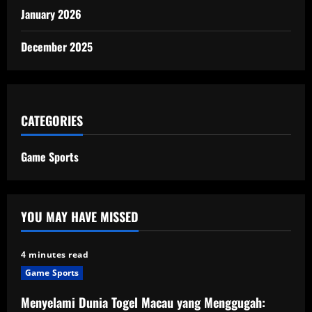
January 2026
December 2025
CATEGORIES
Game Sports
YOU MAY HAVE MISSED
4 minutes read
Game Sports
Menyelami Dunia Togel Macau yang Menggugah: