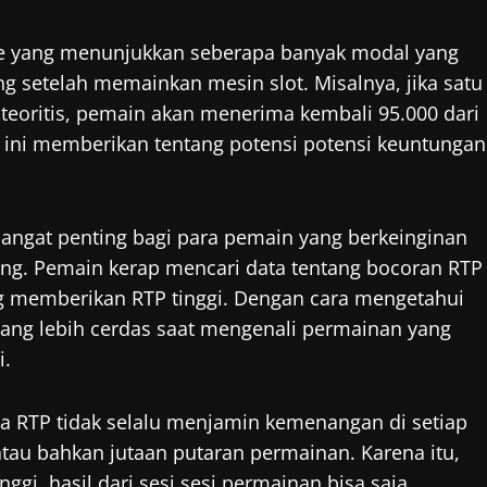
se yang menunjukkan seberapa banyak modal yang
 setelah memainkan mesin slot. Misalnya, jika satu
 teoritis, pemain akan menerima kembali 95.000 dari
i ini memberikan tentang potensi potensi keuntungan
 sangat penting bagi para pemain yang berkeinginan
g. Pemain kerap mencari data tentang bocoran RTP
g memberikan RTP tinggi. Dengan cara mengetahui
yang lebih cerdas saat mengenali permainan yang
i.
wa RTP tidak selalu menjamin kemenangan di setiap
atau bahkan jutaan putaran permainan. Karena itu,
gi, hasil dari sesi sesi permainan bisa saja