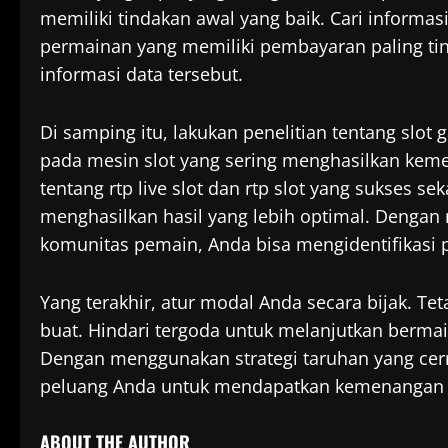
memiliki tindakan awal yang baik. Cari informa
permainan yang memiliki pembayaran paling tin
informasi data tersebut.
Di samping itu, lakukan penelitian tentang slot
pada mesin slot yang sering menghasilkan ke
tentang rtp live slot dan rtp slot yang sukses 
menghasilkan hasil yang lebih optimal. Dengan
komunitas pemain, Anda bisa mengidentifikasi
Yang terakhir, atur modal Anda secara bijak. T
buat. Hindari tergoda untuk melanjutkan berma
Dengan menggunakan strategi taruhan yang cer
peluang Anda untuk mendapatkan kemenangan sig
ABOUT THE AUTHOR