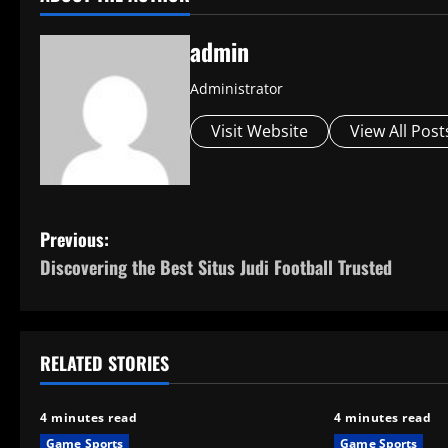
admin
Administrator
Visit Website
View All Post
P
Previous:
Discovering the Best Situs Judi Football Trusted
o
s
t
RELATED STORIES
n
4 minutes read
4 minutes read
Game Sports
Game Sports