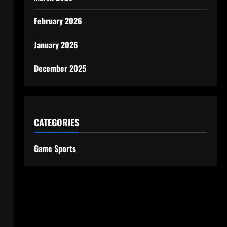
February 2026
January 2026
December 2025
CATEGORIES
Game Sports