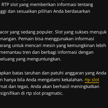
si RTP slot yang memberikan informasi tentang
ggi dan sesuaikan pilihan Anda berdasarkan
 gacor yang sedang populer. Slot yang sukses merujuk
menangan. Pemain bisa menggunakan informasi
sekarang untuk mencari mesin yang kemungkinan lebih
 memantau tren dan berbagi informasi dengan
 peluang yang menguntungkan.
etapkan batas taruhan dan patuhi anggaran yang Anda
in hanya bila Anda mengalami kekalahan.
rtp slot
mat dan tegas, Anda akan berhasil meningkatkan
nifikan di rtp slot pragmatic.