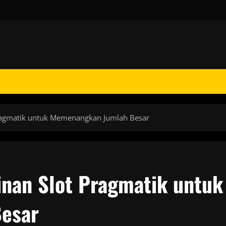
ragmatik untuk Memenangkan Jumlah Besar
nan Slot Pragmatik untuk
esar