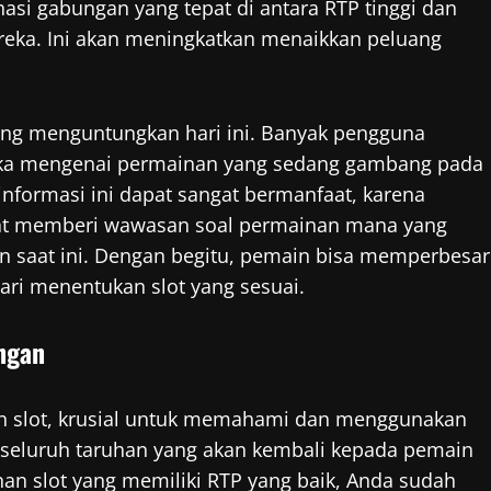
si gabungan yang tepat di antara RTP tinggi dan
ereka. Ini akan meningkatkan menaikkan peluang
yang menguntungkan hari ini. Banyak pengguna
ka mengenai permainan yang sedang gambang pada
nformasi ini dapat sangat bermanfaat, karena
apat memberi wawasan soal permainan mana yang
 saat ini. Dengan begitu, pemain bisa memperbesar
i menentukan slot yang sesuai.
ngan
 slot, krusial untuk memahami dan menggunakan
ri seluruh taruhan yang akan kembali kepada pemain
n slot yang memiliki RTP yang baik, Anda sudah