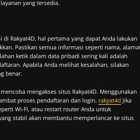
layanan yang tersedia.
si di Rakyat4D, hal pertama yang dapat Anda lakukan
kan. Pastikan semua informasi seperti nama, alama
ahan ketik dalam data pribadi sering kali adalah
aftaran. Apabila Anda melihat kesalahan, silakan
ng benar.
aat mencoba mengakses situs Rakyat4D. Menggunakan
hambat proses pendaftaran dan login.
rakyat4d
Jika
eperti Wi-Fi, atau restart router Anda untuk
 yang stabil akan membantu memperlancar ke situs