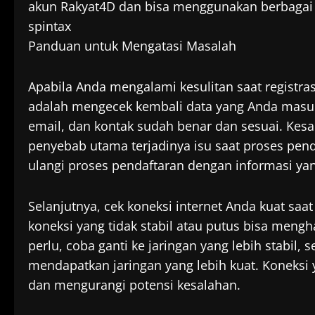
akun Rakyat4D dan bisa menggunakan berbagai 
spintax
Panduan untuk Mengatasi Masalah
Apabila Anda mengalami kesulitan saat registra
adalah mengecek kembali data yang Anda masuk
email, dan kontak sudah benar dan sesuai. Kesal
penyebab utama terjadinya isu saat proses pend
ulangi proses pendaftaran dengan informasi ya
Selanjutnya, cek koneksi internet Anda kuat s
koneksi yang tidak stabil atau putus bisa meng
perlu, coba ganti ke jaringan yang lebih stabil, s
mendapatkan jaringan yang lebih kuat. Koneksi
dan mengurangi potensi kesalahan.