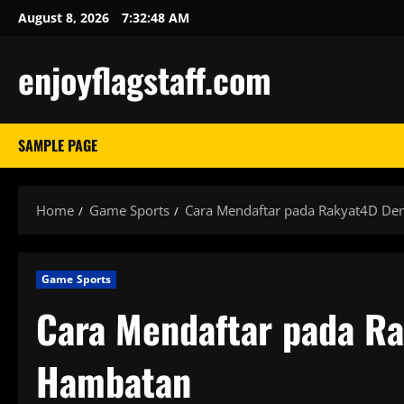
Skip
August 8, 2026
7:32:49 AM
to
content
enjoyflagstaff.com
SAMPLE PAGE
Home
Game Sports
Cara Mendaftar pada Rakyat4D De
Game Sports
Cara Mendaftar pada R
Hambatan