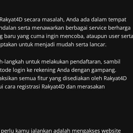
a Rakyat4D secara masalah, Anda ada dalam tempat
andalan serta menawarkan berbagai service berharga
g baru yang cuma ingin mencoba, ataupun user sert
iptakan untuk menjadi mudah serta lancar.
ah-langkah untuk melakukan pendaftaran, sambil
tode login ke rekening Anda dengan gampang.
aksikan semua fitur yang disediakan oleh Rakyat4D
i cara registrasi Rakyat4D dan merasakan
g perlu kamu jalankan adalah mengakses website