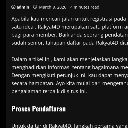
admin
March 8, 2026
4 minutes read
Apabila kau mencari jalan untuk registrasi pad
satu ideal. Rakyat4D merupakan satu platform 
bagi para member. Baik anda seorang pendatan
sudah senior, tahapan daftar pada Rakyat4D dic
Dalam artikel ini, kami akan menjelaskan langk
menghadirkan informasi tentang bagaimana me
Dengan mengikuti petunjuk ini, kau dapat meny
secara hambatan. Ayo kita mulai dari mengetahu
pengalaman terbaik di situs ini.
Proses Pendaftaran
Untuk daftar di Rakyat4D, langkah pertama yan