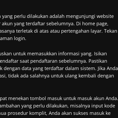
 yang perlu dilakukan adalah mengunjungi website
 akun yang terdaftar sebelumnya. Di home page,
sanya terletak di atas atau pertengahan layar. Tekan
laman login.
ruskan untuk memasukkan informasi yang. Isikan
ndaftar saat pendaftaran sebelumnya. Pastikan
dengan data yang terdaftar dalam sistem. Jika Anda
i, tidak ada salahnya untuk ulang kembali dengan
 dapat menekan tombol masuk untuk masuk akun Anda
tambahan yang perlu dilakukan, misalnya input kode
emua prosedur komplit, Anda akan sukses masuk ke