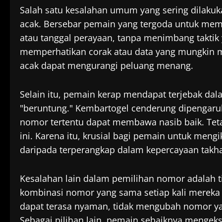
Salah satu kesalahan umum yang sering dilaku
acak. Bersebar pemain yang tergoda untuk memil
atau tanggal perayaan, tanpa menimbang taktik y
memperhatikan corak atau data yang mungkin me
acak dapat mengurangi peluang menang.
Selain itu, pemain kerap mendapat terjebak d
"beruntung." Kembartogel cenderung dipengaru
nomor tertentu dapat membawa nasib baik. Teta
ini. Karena itu, krusial bagi pemain untuk mengi
daripada terperangkap dalam kepercayaan takha
Kesalahan lain dalam pemilihan nomor adalah t
kombinasi nomor yang sama setiap kali mereka
dapat terasa nyaman, tidak mengubah nomor y
Sebagai pilihan lain, pemain sebaiknya mengek