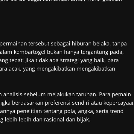
rmainan tersebut sebagai hiburan belaka, tanpa
dalam kembartogel bukan hanya tergantung pada,
 tepat. Jika tidak ada strategi yang baik, para
ara acak, yang mengakibatkan mengakibatkan
 analisis sebelum melakukan taruhan. Para pemain
ngka berdasarkan preferensi sendiri atau kepercayaa
nnya penelitian tentang pola, angka, serta trend
lebih lebih dan rasional dan bijak.