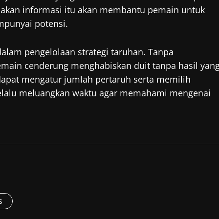
unakan informasi itu akan membantu pemain untuk
punyai potensi.
dalam pengelolaan strategi taruhan. Tanpa
pemain cenderung menghabiskan duit tanpa hasil yan
pat mengatur jumlah pertaruh serta memilih
, selalu meluangkan waktu agar memahami mengenai
s