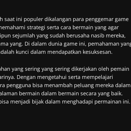
h saat ini populer dikalangan para penggemar game
memahami strategi serta cara bermain yang agar
pun sejumlah yang sudah berusaha nasib mereka,
sama yang. Di dalam dunia game ini, pemahaman yan
adalah kunci dalam mendapatkan kesuksesan.
ahan yang sering yang sering dikerjakan oleh pemain
inya. Dengan mengetahui serta mempelajari
 para pengguna bisa menambah peluang mereka dalam
aman bermain dalam bermain secara yang baik.
bisa menjadi bijak dalam menghadapi permainan ini.