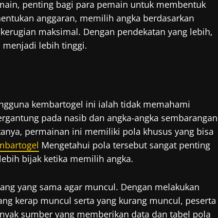
rmain, penting bagi para pemain untuk membentuk
nentukan anggaran, memilih angka berdasarkan
 kerugian maksimal. Dengan pendekatan yang lebih,
menjadi lebih tinggi.
ngguna kembartogel ini ialah tidak memahami
bergantung pada nasib dan angka-angka sembarangan
anya, permainan ini memiliki pola khusus yang bisa
mbartogel
Mengetahui pola tersebut sangat penting
ebih bijak ketika memilih angka.
luang yang sama agar muncul. Dengan melakukan
ng kerap muncul serta yang kurang muncul, peserta
banyak sumber yang memberikan data dan tabel pola