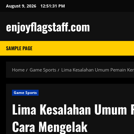
Skip
August 9, 2026
12:51:32 PM
to
content
enjoyflagstaff.com
SAMPLE PAGE
Home
Game Sports
Lima Kesalahan Umum Pemain Kemb
Game Sports
Lima Kesalahan Umum P
Cara Mengelak