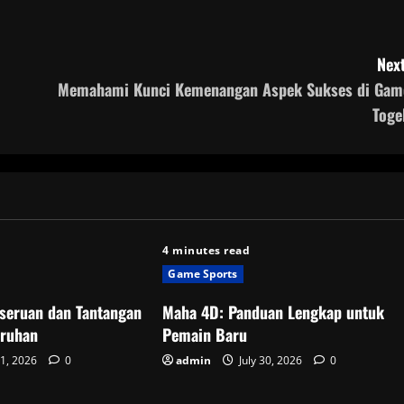
Next
Memahami Kunci Kemenangan Aspek Sukses di Gam
Togel
4 minutes read
Game Sports
eseruan dan Tantangan
Maha 4D: Panduan Lengkap untuk
aruhan
Pemain Baru
31, 2026
0
admin
July 30, 2026
0