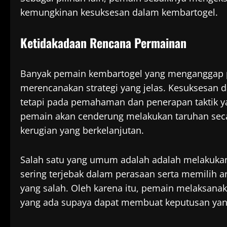
kemungkinan kesuksesan dalam kembartogel.
Ketidakadaan Rencana Permainan
Banyak pemain kembartogel yang menganggap pe
merencanakan strategi yang jelas. Kesuksesan 
tetapi pada pemahaman dan penerapan taktik yang
pemain akan cenderung melakukan taruhan sec
kerugian yang berkelanjutan.
Salah satu yang umum adalah adalah melakukan
sering terjebak dalam perasaan serta memilih a
yang salah. Oleh karena itu, pemain melaksanaka
yang ada supaya dapat membuat keputusan yang 