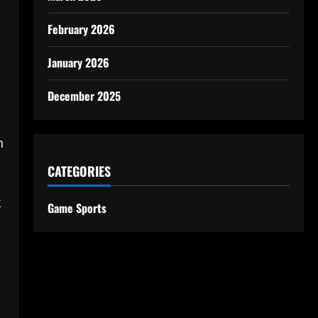
l
February 2026
January 2026
December 2025
n
CATEGORIES
k
Game Sports