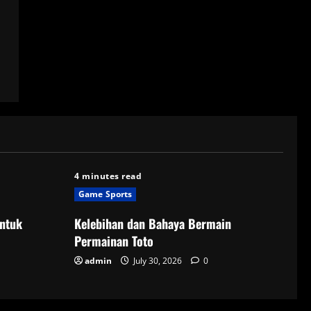
4 minutes read
Game Sports
ntuk
Kelebihan dan Bahaya Bermain
Permainan Toto
admin
July 30, 2026
0