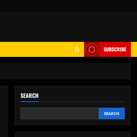
SUBSCRIBE
SEARCH
SEARCH