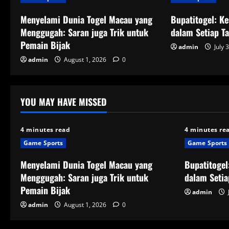
v
Menyelami Dunia Togel Macau yang
Bupatitogel: K
i
Menggugah: Saran juga Trik untuk
dalam Setiap T
Pemain Bijak
g
admin
July 
admin
August 1, 2026
0
a
t
YOU MAY HAVE MISSED
i
4 minutes read
4 minutes re
o
Game Sports
Game Sports
n
Menyelami Dunia Togel Macau yang
Bupatitogel
Menggugah: Saran juga Trik untuk
dalam Setia
Pemain Bijak
admin
admin
August 1, 2026
0