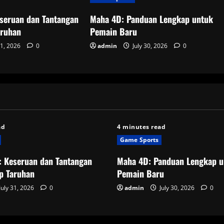
eseruan dan Tantangan
Maha 4D: Panduan Lengkap untuk
aruhan
Pemain Baru
31, 2026
0
admin
July 30, 2026
0
ad
4 minutes read
Game Sports
: Keseruan dan Tantangan
Maha 4D: Panduan Lengkap u
p Taruhan
Pemain Baru
July 31, 2026
0
admin
July 30, 2026
0