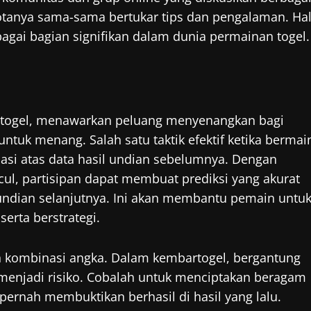
gotanya sama-sama bertukar tips dan pengalaman. Ha
agai bagian signifikan dalam dunia permainan togel.
r togel, menawarkan peluang menyenangkan bagi
ntuk menang. Salah satu taktik efektif ketika bermai
asi atas data hasil undian sebelumnya. Dengan
ul, partisipan dapat membuat prediksi yang akurat
 undian selanjutnya. Ini akan membantu pemain untu
erta berstrategi.
n kombinasi angka. Dalam kembartogel, bergantung
menjadi risiko. Cobalah untuk menciptakan beragam
rnah membuktikan berhasil di hasil yang lalu.