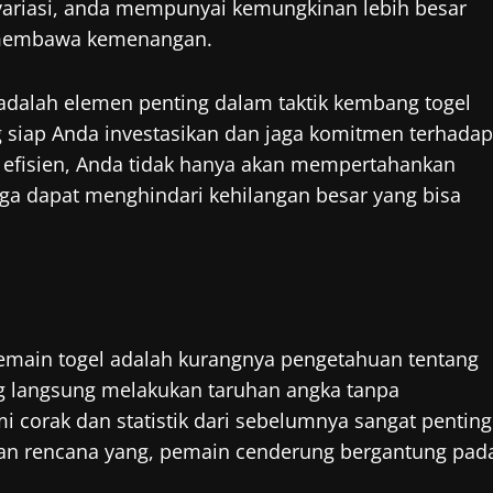
ariasi, anda mempunyai kemungkinan lebih besar
membawa kemenangan.
adalah elemen penting dalam taktik kembang togel
g siap Anda investasikan dan jaga komitmen terhadap
efisien, Anda tidak hanya akan mempertahankan
a dapat menghindari kehilangan besar yang bisa
pemain togel adalah kurangnya pengetahuan tentang
 langsung melakukan taruhan angka tanpa
 corak dan statistik dari sebelumnya sangat penting
n rencana yang, pemain cenderung bergantung pad