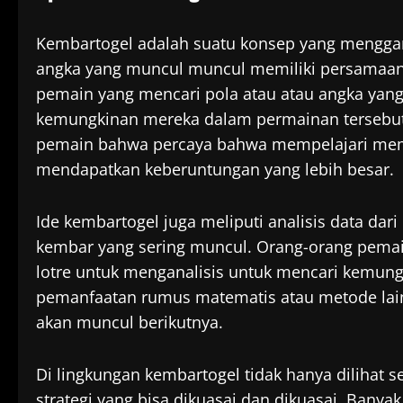
Kembartogel adalah suatu konsep yang mengga
angka yang muncul muncul memiliki persamaan 
pemain yang mencari pola atau atau angka yan
kemungkinan mereka dalam permainan tersebut.
pemain bahwa percaya bahwa mempelajari mema
mendapatkan keberuntungan yang lebih besar.
Ide kembartogel juga meliputi analisis data dar
kembar yang sering muncul. Orang-orang pemai
lotre untuk menganalisis untuk mencari kemung
pemanfaatan rumus matematis atau metode lain
akan muncul berikutnya.
Di lingkungan kembartogel tidak hanya dilihat
strategi yang bisa dikuasai dan dikuasai. Banya