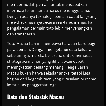
mempermudah pemain untuk mendapatkan
informasi terkini tanpa harus menunggu lama.
Dengan adanya teknologi, pemain dapat langsung
men-check hasilnya secara real-time, menjadikan
pengalaman bermain toto lebih menyenangkan
dan transparan.
Toto Macau hari ini membawa harapan baru bagi
para pemain. Dengan mengetahui data keluaran
sebelumnya, mereka berusaha untuk membuat
strategi permainan yang diharapkan dapat
meningkatkan peluang menang. Pengeluaran
Macau bukan hanya sekadar angka, tetapi juga
bagian dari kegembiraan yang dirasakan bersama
komunitas penggemar togel.
Data dan Statistik Macau