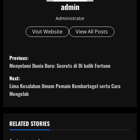
admin
Administrator
Visit Website
View All Posts
P
Previous:
o
Menyelami Dunia Baru: Secrets di Di balik Fortune
Next:
s
Lima Kesalahan Umum Pemain Kembartogel serta Cara
t
Mengelak
n
a
RELATED STORIES
v