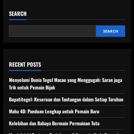
SEARCH
SEARCH
RECENT POSTS
Menyelami Dunia Togel Macau yang Menggugah: Saran juga
Trik untuk Pemain Bijak
Bupatitogel: Keseruan dan Tantangan dalam Setiap Taruhan
Maha 4D: Panduan Lengkap untuk Pemain Baru
Kelebihan dan Bahaya Bermain Permainan Toto