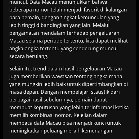
muncul. Data Macau menunjukkan bahwa
beberapa nomor telah menjadi favorit di kalangan
para pemain, dengan tingkat kemunculan yang
lebih tinggi dibandingkan yang lain. Melalui
pengamatan mendalam terhadap pengeluaran
Macau selama periode tertentu, kita dapat melihat
angka-angka tertentu yang cenderung muncul
secara berulang.
Selain itu, trend dalam hasil pengeluaran Macau
juga memberikan wawasan tentang angka mana
yang mungkin lebih baik untuk dipertimbangkan di
masa depan. Dengan mempelajari statistik dari
berbagai hasil sebelumnya, pemain dapat
membuat keputusan yang lebih terinformasi ketika
memilih kombinasi nomor. Kejelian dalam
membaca data Macau bisa menjadi kunci untuk
meningkatkan peluang meraih kemenangan.