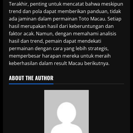
Terakhir, penting untuk mencatat bahwa meskipun
trend dan pola dapat memberikan panduan, tidak
ada jaminan dalam permainan Toto Macau. Setiap
hasil merupakan hasil dari keberuntungan dan
faktor acak. Namun, dengan memahami analisis
hasil dan trend, pemain dapat mendekati
permainan dengan cara yang lebih strategis,
memperbesar harapan mereka untuk meraih
keberhasilan dalam result Macau berikutnya.
ABOUT THE AUTHOR