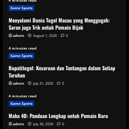
4 minutes read
i
Game Sports
g
Menyelami Dunia Togel Macau yang Menggugah:
Saran juga Trik untuk Pemain Bijak
a
admin
August 1, 2026
0
t
4 minutes read
i
Game Sports
o
Bupatitogel: Keseruan dan Tantangan dalam Setiap
Taruhan
n
admin
July 31, 2026
0
4 minutes read
Game Sports
Maha 4D: Panduan Lengkap untuk Pemain Baru
admin
July 30, 2026
0