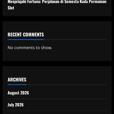
Menjelajahi Fortuna: Perjalanan di Semesta Kuda Permainan
Slot
RECENT COMMENTS
No comments to show.
ARCHIVES
August 2026
July 2026