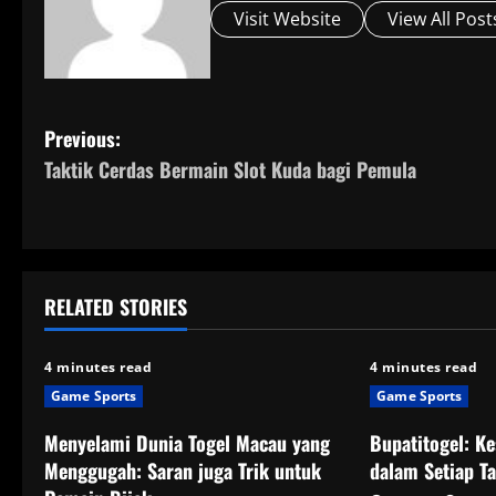
Visit Website
View All Post
P
Previous:
Taktik Cerdas Bermain Slot Kuda bagi Pemula
o
s
t
RELATED STORIES
n
a
4 minutes read
4 minutes read
Game Sports
Game Sports
v
Menyelami Dunia Togel Macau yang
Bupatitogel: K
i
Menggugah: Saran juga Trik untuk
dalam Setiap T