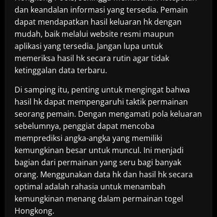
dan keandalan informasi yang tersedia. Pemain
dapat mendapatkan hasil keluaran hk dengan
mudah, baik melalui website resmi maupun
aplikasi yang tersedia. Jangan lupa untuk
memeriksa hasil hk secara rutin agar tidak
ketinggalan data terbaru.
Di samping itu, penting untuk mengingat bahwa
hasil hk dapat mempengaruhi taktik permainan
seorang pemain. Dengan mengamati pola keluaran
sebelumnya, penggiat dapat mencoba
memprediksi angka-angka yang memiliki
kemungkinan besar untuk muncul. Ini menjadi
bagian dari permainan yang seru bagi banyak
orang. Menggunakan data hk dan hasil hk secara
optimal adalah rahasia untuk menambah
kemungkinan menang dalam permainan togel
Hongkong.