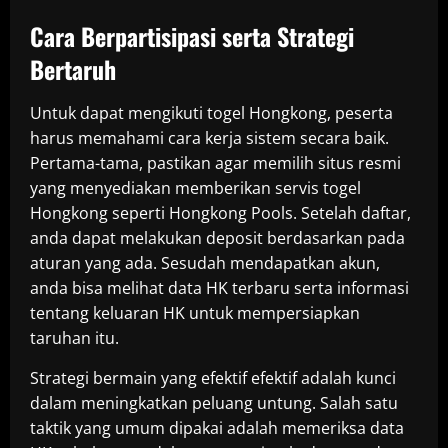
Cara Berpartisipasi serta Strategi
Bertaruh
Untuk dapat mengikuti togel Hongkong, peserta
harus memahami cara kerja sistem secara baik.
Pertama-tama, pastikan agar memilih situs resmi
yang menyediakan memberikan servis togel
Hongkong seperti Hongkong Pools. Setelah daftar,
anda dapat melakukan deposit berdasarkan pada
aturan yang ada. Sesudah mendapatkan akun,
anda bisa melihat data HK terbaru serta informasi
tentang keluaran HK untuk mempersiapkan
taruhan itu.
Strategi bermain yang efektif efektif adalah kunci
dalam meningkatkan peluang untung. Salah satu
taktik yang umum dipakai adalah memeriksa data