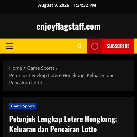
Skip
August 9, 2026
1:34:32 PM
to
content
enjoyflagstaff.com
SUBSCRIBE
Primary
Menu
Home
Game Sports
Petunjuk Lengkap Lotere Hongkong: Keluaran dan
Pencairan Lotto
Game Sports
Petunjuk Lengkap Lotere Hongkong:
Keluaran dan Pencairan Lotto