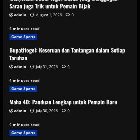
Saran juga Trik untuk Pemain Bijak
admin
August 1, 2026
0
4 minutes read
Game Sports
Bupatitogel: Keseruan dan Tantangan dalam Setiap
Taruhan
admin
July 31, 2026
0
4 minutes read
Game Sports
Maha 4D: Panduan Lengkap untuk Pemain Baru
admin
July 30, 2026
0
4 minutes read
Game Sports