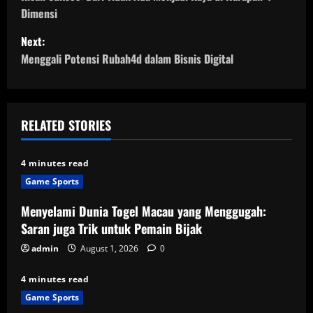
o
Dimensi
s
Next:
t
Menggali Potensi Rubah4d dalam Bisnis Digital
n
a
RELATED STORIES
v
4 minutes read
i
Game Sports
g
Menyelami Dunia Togel Macau yang Menggugah:
Saran juga Trik untuk Pemain Bijak
a
admin
August 1, 2026
0
t
4 minutes read
i
Game Sports