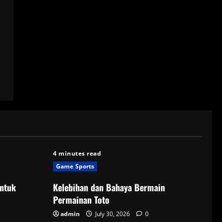
4 minutes read
Game Sports
ntuk
Kelebihan dan Bahaya Bermain
Permainan Toto
admin
July 30, 2026
0