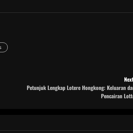
s
Next
Petunjuk Lengkap Lotere Hongkong: Keluaran da
Pencairan Lott