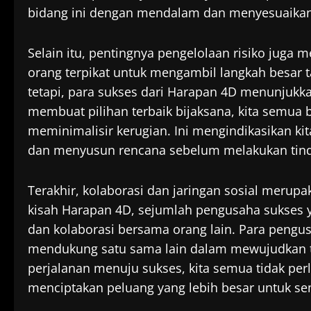
bidang ini dengan mendalam dan menyesuaikan d
Selain itu, pentingnya pengelolaan risiko juga
orang terpikat untuk mengambil langkah besar
tetapi, para sukses dari Harapan 4D menunjukk
membuat pilihan terbaik bijaksana, kita semu
meminimalisir kerugian. Ini mengindikasikan ki
dan menyusun rencana sebelum melakukan tinda
Terakhir, kolaborasi dan jaringan sosial merupa
kisah Harapan 4D, sejumlah pengusaha sukses 
dan kolaborasi bersama orang lain. Para pengu
mendukung satu sama lain dalam mewujudkan t
perjalanan menuju sukses, kita semua tidak perl
menciptakan peluang yang lebih besar untuk sem