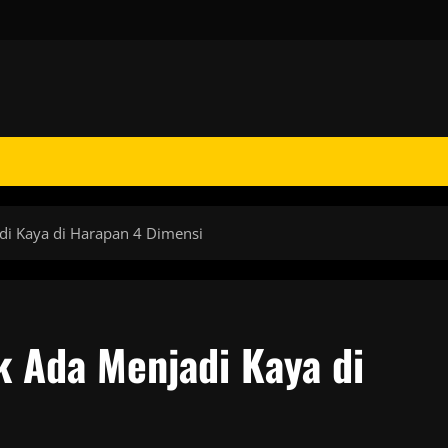
adi Kaya di Harapan 4 Dimensi
k Ada Menjadi Kaya di