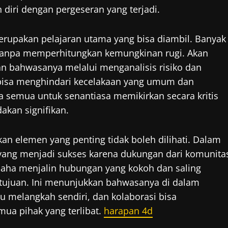
iri dengan pergeseran yang terjadi.
 merupakan pelajaran utama yang bisa diambil. Banyak
 tanpa memperhitungkan kemungkinan rugi. Akan
an bahwasanya melalui menganalisis risiko dan
a bisa menghindari kecelakaan yang umum dan
ta semua untuk senantiasa memikirkan secara kritis
kan signifikan.
kan elemen yang penting tidak boleh dilihati. Dalam
yang menjadi sukses karena dukungan dari komunita
saha menjalin hubungan yang kokoh dan saling
ujuan. Ini menunjukkan bahwasanya di dalam
u melangkah sendiri, dan kolaborasi bisa
ua pihak yang terlibat.
harapan 4d