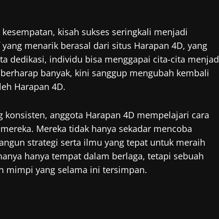
 kesempatan, kisah sukses seringkali menjadi
f yang menarik berasal dari situs Harapan 4D, yang
a dedikasi, individu bisa menggapai cita-cita menjad
k berharap banyak, kini sanggup mengubah kembali
oleh Harapan 4D.
g konsisten, anggota Harapan 4D mempelajari cara
 mereka. Mereka tidak hanya sekadar mencoba
gun strategi serta ilmu yang tepat untuk meraih
anya hanya tempat dalam berlaga, tetapi sebuah
 mimpi yang selama ini tersimpan.