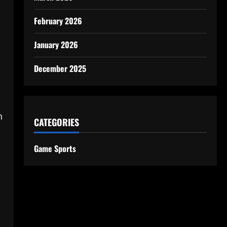
February 2026
January 2026
December 2025
n
CATEGORIES
Game Sports