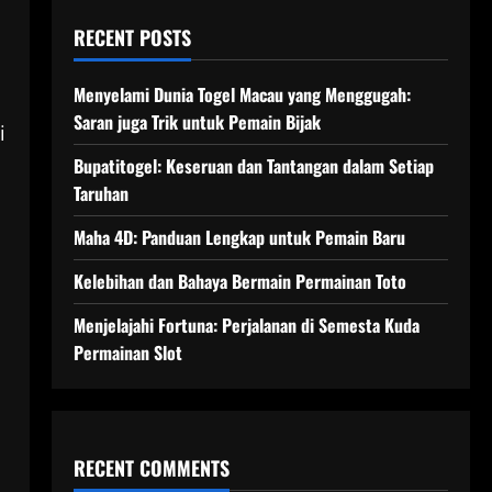
RECENT POSTS
Menyelami Dunia Togel Macau yang Menggugah:
Saran juga Trik untuk Pemain Bijak
i
Bupatitogel: Keseruan dan Tantangan dalam Setiap
Taruhan
Maha 4D: Panduan Lengkap untuk Pemain Baru
Kelebihan dan Bahaya Bermain Permainan Toto
Menjelajahi Fortuna: Perjalanan di Semesta Kuda
Permainan Slot
RECENT COMMENTS