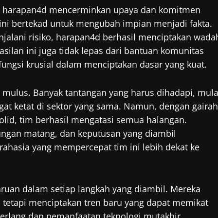
ek harapan4d mencerminkan upaya dan komitmen
m ini bertekad untuk mengubah impian menjadi fakta.
jalani risiko, harapan4d berhasil menciptakan wada
silan ini juga tidak lepas dari bantuan komunitas
ungsi krusial dalam menciptakan dasar yang kuat.
ulus. Banyak tantangan yang harus dihadapi, mula
gat ketat di sektor yang sama. Namun, dengan gairah
solid, tim berhasil mengatasi semua halangan.
ungan matang, dan keputusan yang diambil
h rahasia yang mempercepat tim ini lebih dekat ke
uan dalam setiap langkah yang diambil. Mereka
 tetapi menciptakan tren baru yang dapat memikat
erlang dan pemanfaatan teknologi mutakhir,