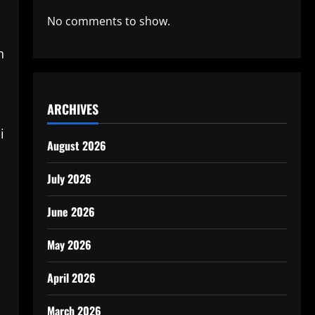
No comments to show.
h
ARCHIVES
i
August 2026
July 2026
June 2026
May 2026
April 2026
March 2026