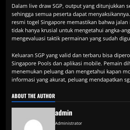
Dalam live draw SGP, output yang ditunjukkan 
sehingga semua peserta dapat menyaksikannya.
resmi togel Singapore memastikan bahwa jalan i
tidak hanya krusial untuk mengetahui angka-an
mengevaluasi taktik permainan yang sudah dig
Keluaran SGP yang valid dan terbaru bisa dipero
Singapore Pools dan aplikasi mobile. Pemain d
menemukan peluang dan mengetahui kapan mom
informasi yang akurat, peluang mendapatkan sg
ABOUT THE AUTHOR
admin
Administrator