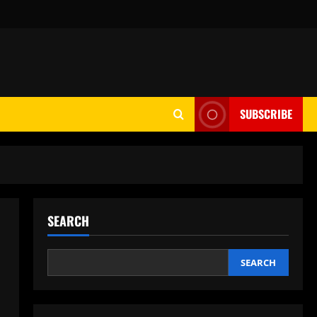
SUBSCRIBE
SEARCH
SEARCH