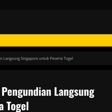
 Langsung Singapore untuk Peserta Togel
 Pengundian Langsung
a Togel