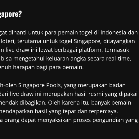
gapore?
at dinanti untuk para pemain togel di Indonesia dan
 loteri, terutama untuk togel Singapore, ditayangkan
 live draw ini lewat berbagai platform, termasuk
 bisa mengetahui keluaran angka secara real-time,
nuh harapan bagi para pemain.
leh-oleh Singapore Pools, yang merupakan badan
dari live draw ini merupakan hasil resmi yang dipakai
ndak dibagikan. Oleh karena itu, banyak pemain
endapatkan hasil yang tepat dan terpercaya.
ua orang dapat menyaksikan proses pengundian yang