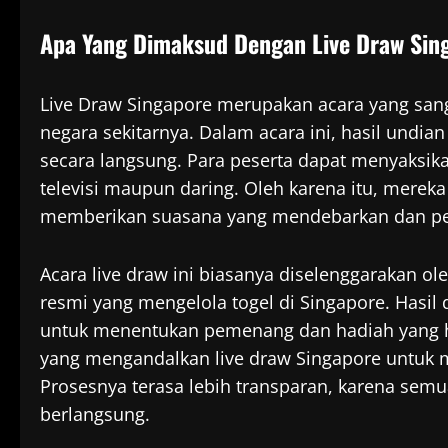
Apa Yang Dimaksud Dengan Live Draw Sin
Live Draw Singapore merupakan acara yang sang
negara sekitarnya. Dalam acara ini, hasil undian
secara langsung. Para peserta dapat menyaksikan
televisi maupun daring. Oleh karena itu, mereka
memberikan suasana yang mendebarkan dan pe
Acara live draw ini biasanya diselenggarakan o
resmi yang mengelola togel di Singapore. Hasil 
untuk menentukan pemenang dan hadiah yang he
yang mengandalkan live draw Singapore untuk m
Prosesnya terasa lebih transparan, karena sem
berlangsung.