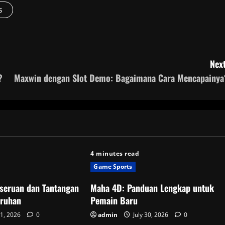
s
Next
?
Maxwin dengan Slot Demo: Bagaimana Cara Mencapainya
4 minutes read
Game Sports
eseruan dan Tantangan
Maha 4D: Panduan Lengkap untuk
aruhan
Pemain Baru
31, 2026
0
admin
July 30, 2026
0