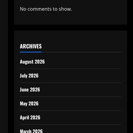
No comments to show.
ARCHIVES
August 2026
July 2026
June 2026
May 2026
April 2026
March 2026