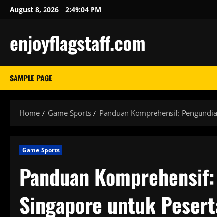
Skip
August 8, 2026
2:49:05 PM
to
content
enjoyflagstaff.com
SAMPLE PAGE
Home
Game Sports
Panduan Komprehensif: Pengundian
Game Sports
Panduan Komprehensif:
Singapore untuk Pesert