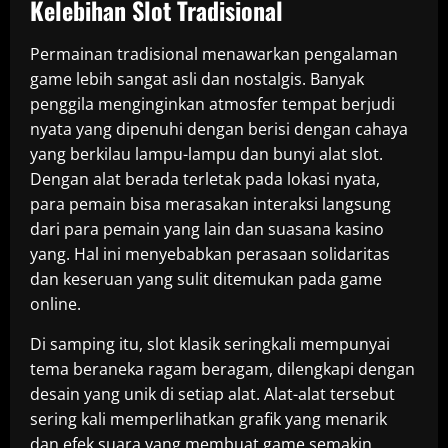
Kelebihan Slot Tradisional
Permainan tradisional menawarkan pengalaman
game lebih sangat asli dan nostalgis. Banyak
penggila menginginkan atmosfer tempat berjudi
nyata yang dipenuhi dengan berisi dengan cahaya
yang berkilau lampu-lampu dan bunyi alat slot.
Dengan alat berada terletak pada lokasi nyata,
para pemain bisa merasakan interaksi langsung
dari para pemain yang lain dan suasana kasino
yang. Hal ini menyebabkan perasaan solidaritas
dan keseruan yang sulit ditemukan pada game
online.
Di samping itu, slot klasik seringkali mempunyai
tema beraneka ragam beragam, dilengkapi dengan
desain yang unik di setiap alat. Alat-alat tersebut
sering kali memperlihatkan grafik yang menarik
dan efek suara yang membuat game semakin