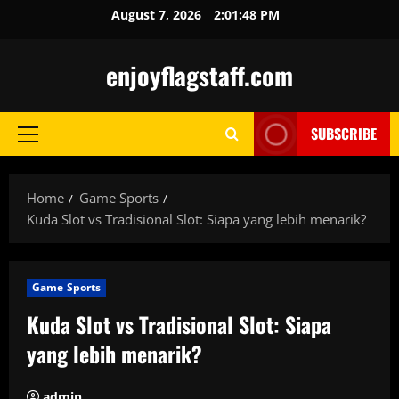
Skip
August 7, 2026
2:01:49 PM
to
content
enjoyflagstaff.com
SUBSCRIBE
Primary
Menu
Home
Game Sports
Kuda Slot vs Tradisional Slot: Siapa yang lebih menarik?
Game Sports
Kuda Slot vs Tradisional Slot: Siapa
yang lebih menarik?
admin