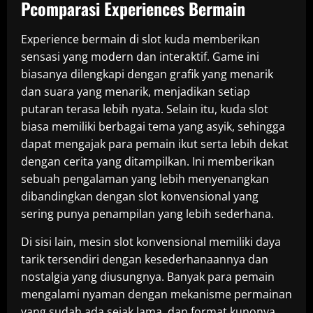
Pcomparasi Experiences Bermain
Experience bermain di slot kuda memberikan
sensasi yang modern dan interaktif. Game ini
biasanya dilengkapi dengan grafik yang menarik
dan suara yang menarik, menjadikan setiap
putaran terasa lebih nyata. Selain itu, kuda slot
biasa memiliki berbagai tema yang asyik, sehingga
dapat mengajak para pemain ikut serta lebih dekat
dengan cerita yang ditampilkan. Ini memberikan
sebuah pengalaman yang lebih menyenangkan
dibandingkan dengan slot konvensional yang
sering punya penampilan yang lebih sederhana.
Di sisi lain, mesin slot konvensional memiliki daya
tarik tersendiri dengan kesederhanaannya dan
nostalgia yang diusungnya. Banyak para pemain
mengalami nyaman dengan mekanisme permainan
yang sudah ada sejak lama, dan format kunonya