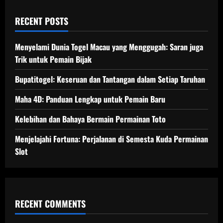
RECENT POSTS
Menyelami Dunia Togel Macau yang Menggugah: Saran juga
Trik untuk Pemain Bijak
Bupatitogel: Keseruan dan Tantangan dalam Setiap Taruhan
Maha 4D: Panduan Lengkap untuk Pemain Baru
Kelebihan dan Bahaya Bermain Permainan Toto
Menjelajahi Fortuna: Perjalanan di Semesta Kuda Permainan
Slot
RECENT COMMENTS