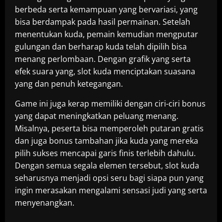
berbeda serta kemampuan yang bervariasi, yang
bisa berdampak pada hasil permainan. Setelah
menentukan kuda, pemain kemudian mengputar
gulungan dan berharap kuda telah dipilih bisa
menang perlombaan. Dengan grafik yang serta
efek suara yang, slot kuda menciptakan suasana
yang dan penuh ketegangan.
Game ini juga kerap memiliki dengan ciri-ciri bonus
yang dapat meningkatkan peluang menang.
Misalnya, peserta bisa memperoleh putaran gratis
dan juga bonus tambahan jika kuda yang mereka
pilih sukses mencapai garis finis terlebih dahulu.
Dengan semua segala elemen tersebut, slot kuda
seharusnya menjadi opsi seru bagi siapa pun yang
ingin merasakan mengalami sensasi judi yang serta
menyenangkan.