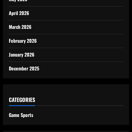
April 2026
March 2026
February 2026
January 2026
December 2025
CATEGORIES
Game Sports