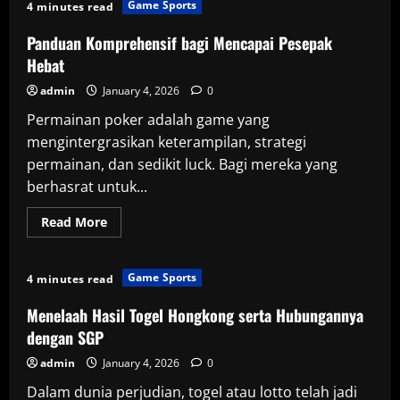
Game Sports
4 minutes read
Mengenai
Poker
Rakyat:
Panduan Komprehensif bagi Mencapai Pesepak
Informasi
dan
Hebat
Promo
admin
January 4, 2026
0
Permainan poker adalah game yang
mengintergrasikan keterampilan, strategi
permainan, dan sedikit luck. Bagi mereka yang
berhasrat untuk...
Read
Read More
more
about
Panduan
Komprehensif
Game Sports
4 minutes read
bagi
Mencapai
Pesepak
Menelaah Hasil Togel Hongkong serta Hubungannya
Hebat
dengan SGP
admin
January 4, 2026
0
Dalam dunia perjudian, togel atau lotto telah jadi