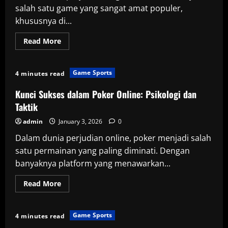
salah satu game yang sangat amat populer,
khususnya di...
Read
Read More
more
about
Menelaah
Hasil
Game Sports
4 minutes read
Togel
Hongkong
serta
Kunci Sukses dalam Poker Online: Psikologi dan
Hubungannya
dengan
Taktik
SGP
admin
January 3, 2026
0
Dalam dunia perjudian online, poker menjadi salah
satu permainan yang paling diminati. Dengan
banyaknya platform yang menawarkan...
Read
Read More
more
about
Kunci
Sukses
Game Sports
4 minutes read
dalam
Poker