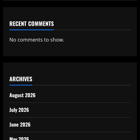
RECENT COMMENTS
No comments to show.
ARCHIVES
August 2026
July 2026
June 2026
May 2026