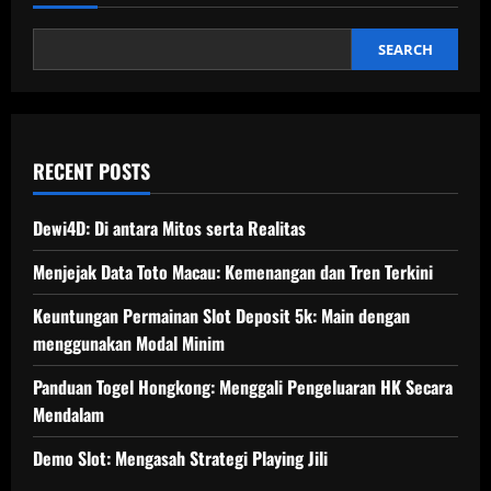
SEARCH
RECENT POSTS
Dewi4D: Di antara Mitos serta Realitas
Menjejak Data Toto Macau: Kemenangan dan Tren Terkini
Keuntungan Permainan Slot Deposit 5k: Main dengan
menggunakan Modal Minim
Panduan Togel Hongkong: Menggali Pengeluaran HK Secara
Mendalam
Demo Slot: Mengasah Strategi Playing Jili