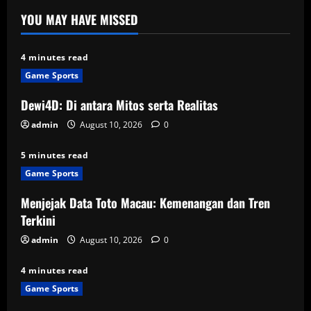
YOU MAY HAVE MISSED
4 minutes read
Game Sports
Dewi4D: Di antara Mitos serta Realitas
admin
August 10, 2026
0
5 minutes read
Game Sports
Menjejak Data Toto Macau: Kemenangan dan Tren
Terkini
admin
August 10, 2026
0
4 minutes read
Game Sports