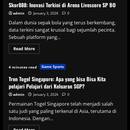
Online:
Skor888: Inovasi Terkini di Arena Livescore SP BO
Psikologi
dan
admin
January 3, 2026
0
Taktik
Dalam dunia sepak bola yang terus berkembang,
data terkini sangat krusial bagi sejumlah pecinta.
Sebuah platform yang...
Read
Read More
more
about
Skor888:
Inovasi
Game Sports
4 minutes read
Terkini
di
Arena
Tren Togel Singapore: Apa yang bisa Bisa Kita
Livescore
SP
pelajari Pelajari dari Keluaran SGP?
BO
admin
January 3, 2026
0
Permainan Togel Singapore telah menjadi salah
satu judi yang paling terkenal di Asia, terutama di
Indonesia. Dengan...
Read
Read More