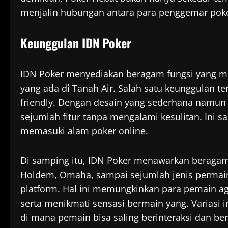
menjalin hubungan antara para penggemar poke
Keunggulan IDN Poker
IDN Poker menyediakan beragam fungsi yang me
yang ada di Tanah Air. Salah satu keunggulan te
friendly. Dengan desain yang sederhana namu
sejumlah fitur tanpa mengalami kesulitan. Ini 
memasuki alam poker online.
Di samping itu, IDN Poker menawarkan beragam
Holdem, Omaha, sampai sejumlah jenis permain
platform. Hal ini memungkinkan para pemain ag
serta menikmati sensasi bermain yang. Variasi 
di mana pemain bisa saling berinteraksi dan berb