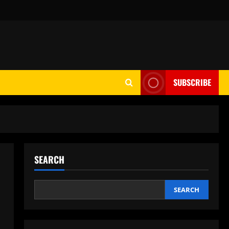
SUBSCRIBE
SEARCH
SEARCH