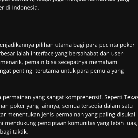
r di Indonesia.
njadikannya pilihan utama bagi para pecinta poker
rbesar ialah interface yang bersahabat dan user-
n menarik, pemain bisa secepatnya memahami
sangat penting, terutama untuk para pemula yang
 permainan yang sangat komprehensif. Seperti Texa
an poker yang lainnya, semua tersedia dalam satu
ar menentukan jenis permainan yang paling disukai
ini mendukung penciptaan komunitas yang lebih luas,
agi taktik.