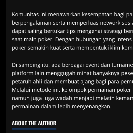
Komunitas ini menawarkan kesempatan bagi para
berpengalaman serta memperluas network sosia
dapat saling bertukar tips mengenai strategi ber
saat main poker. Dengan hubungan yang intens
poker semakin kuat serta membentuk iklim kompet
Di samping itu, ada berbagai event dan turname
platform lain menggugah minat banyaknya peserta
petaruh ahli dan membuat ajang bagi para pe
Melalui metode ini, kelompok permainan poker d
namun juga juga wadah menjadi melatih kema
permainan dalam lebih menyenangkan.
ABOUT THE AUTHOR