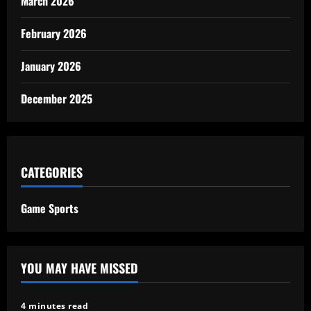
March 2026
February 2026
January 2026
December 2025
CATEGORIES
Game Sports
YOU MAY HAVE MISSED
4 minutes read