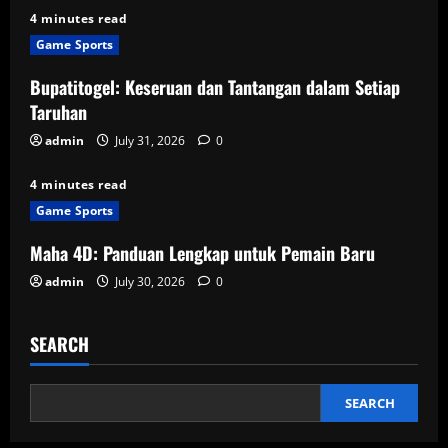
t
4 minutes read
i
Game Sports
o
Bupatitogel: Keseruan dan Tantangan dalam Setiap
Taruhan
n
admin
July 31, 2026
0
4 minutes read
Game Sports
Maha 4D: Panduan Lengkap untuk Pemain Baru
admin
July 30, 2026
0
SEARCH
SEARCH