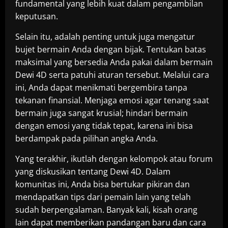
fundamental yang lebih kuat dalam pengambilan
keputusan.
Selain itu, adalah penting untuk juga mengatur
bujet bermain Anda dengan bijak. Tentukan batas
maksimal yang bersedia Anda pakai dalam bermain
Dewi 4D serta patuhi aturan tersebut. Melalui cara
ini, Anda dapat menikmati bergembira tanpa
tekanan finansial. Menjaga emosi agar tenang saat
bermain juga sangat krusial; hindari bermain
dengan emosi yang tidak tepat, karena ini bisa
berdampak pada pilihan angka Anda.
Yang terakhir, ikutlah dengan kelompok atau forum
yang diskusikan tentang Dewi 4D. Dalam
komunitas ini, Anda bisa bertukar pikiran dan
mendapatkan tips dari pemain lain yang telah
sudah berpengalaman. Banyak kali, kisah orang
lain dapat memberikan pandangan baru dan cara