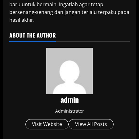
baru untuk bermain. Ingatlah agar tetap
bersenang-senang dan jangan terlalu terpaku pada
hasil akhir.
ABOUT THE AUTHOR
admin
Administrator
Visit Website
View All Posts