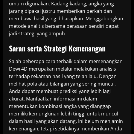
umum digunakan. Kadang-kadang, angka yang
jarang dipakai justru memberikan berkah dan
membawa hasil yang diharapkan. Menggabungkan
metode analitis bersama perasaan sendiri dapat
jadi strategi yang ampuh.
Saran serta Strategi Kemenangan
Salah beberapa cara terbaik dalam memenangkan
Dewi 4D merupakan melalui melakukan analisis
terhadap rekaman hasil yang telah lalu. Dengan
melihat pola atau bilangan yang sering muncul,
Anda dapat membuat prediksi yang lebih lagi
akurat. Manfaatkan informasi ini dalam
menentukan kombinasi angka yang dianggap
memiliki kemungkinan lebih tinggi untuk muncul
dalam hasil yang akan datang. Ini belum menjamin
kemenangan, tetapi setidaknya memberikan Anda