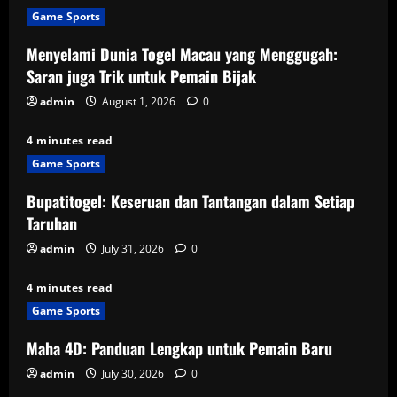
Game Sports
Menyelami Dunia Togel Macau yang Menggugah:
Saran juga Trik untuk Pemain Bijak
admin
August 1, 2026
0
4 minutes read
Game Sports
Bupatitogel: Keseruan dan Tantangan dalam Setiap
Taruhan
admin
July 31, 2026
0
4 minutes read
Game Sports
Maha 4D: Panduan Lengkap untuk Pemain Baru
admin
July 30, 2026
0