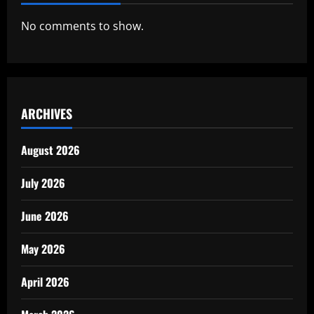
No comments to show.
ARCHIVES
August 2026
July 2026
June 2026
May 2026
April 2026