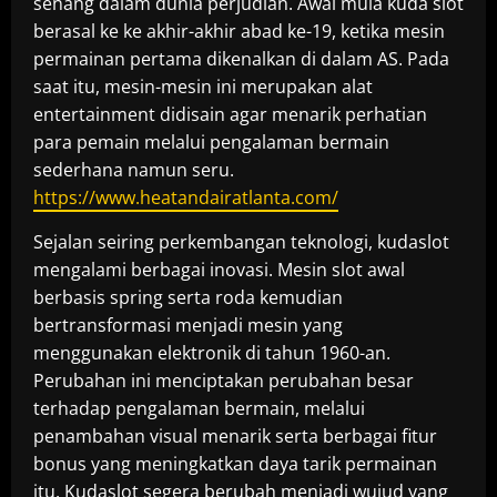
senang dalam dunia perjudian. Awal mula kuda slot
berasal ke ke akhir-akhir abad ke-19, ketika mesin
permainan pertama dikenalkan di dalam AS. Pada
saat itu, mesin-mesin ini merupakan alat
entertainment didisain agar menarik perhatian
para pemain melalui pengalaman bermain
sederhana namun seru.
https://www.heatandairatlanta.com/
Sejalan seiring perkembangan teknologi, kudaslot
mengalami berbagai inovasi. Mesin slot awal
berbasis spring serta roda kemudian
bertransformasi menjadi mesin yang
menggunakan elektronik di tahun 1960-an.
Perubahan ini menciptakan perubahan besar
terhadap pengalaman bermain, melalui
penambahan visual menarik serta berbagai fitur
bonus yang meningkatkan daya tarik permainan
itu. Kudaslot segera berubah menjadi wujud yang