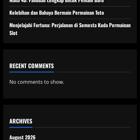
Maha 4D: Panduan Lengkap untuk Pemain Baru
Kelebihan dan Bahaya Bermain Permainan Toto
Menjelajahi Fortuna: Perjalanan di Semesta Kuda Permainan
Slot
RECENT COMMENTS
No comments to show.
ARCHIVES
August 2026