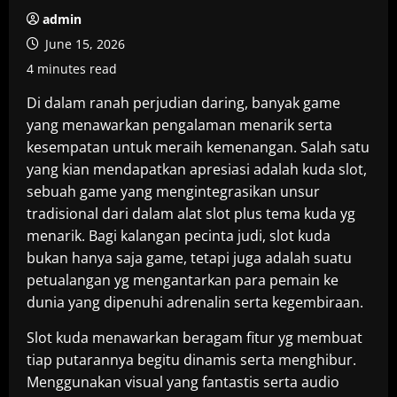
admin
June 15, 2026
4 minutes read
Di dalam ranah perjudian daring, banyak game
yang menawarkan pengalaman menarik serta
kesempatan untuk meraih kemenangan. Salah satu
yang kian mendapatkan apresiasi adalah kuda slot,
sebuah game yang mengintegrasikan unsur
tradisional dari dalam alat slot plus tema kuda yg
menarik. Bagi kalangan pecinta judi, slot kuda
bukan hanya saja game, tetapi juga adalah suatu
petualangan yg mengantarkan para pemain ke
dunia yang dipenuhi adrenalin serta kegembiraan.
Slot kuda menawarkan beragam fitur yg membuat
tiap putarannya begitu dinamis serta menghibur.
Menggunakan visual yang fantastis serta audio