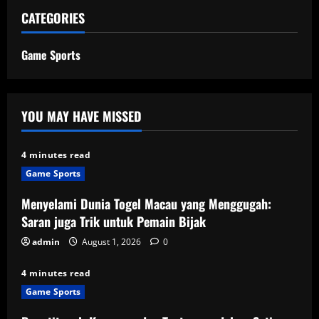
CATEGORIES
Game Sports
YOU MAY HAVE MISSED
4 minutes read
Game Sports
Menyelami Dunia Togel Macau yang Menggugah:
Saran juga Trik untuk Pemain Bijak
admin
August 1, 2026
0
4 minutes read
Game Sports