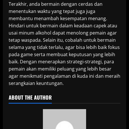
Terakhir, anda bermain dengan cerdas dan
menentukan waktu yang tepat juga juga
membantu menambah kesempatan menang.
Hindari untuk bermain dalam keadaan capek atau
usai minum alkohol dapat menolong pemain agar
tetap waspada. Selain itu, cobalah untuk bermain
selama yang tidak terlalu, agar bisa lebih baik fokus
pada game serta membuat keputusan yang lebih
baik. Dengan menerapkan strategi-strategi, para
pemain akan memiliki peluang yang lebih besar
agar menikmati pengalaman di kuda ini dan meraih
serangkaian keuntungan.
ABOUT THE AUTHOR