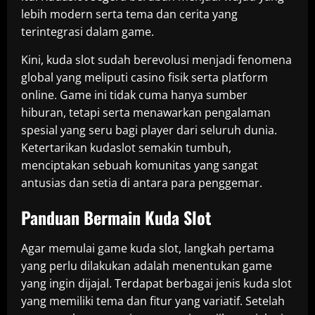
lebih modern serta tema dan cerita yang
terintegrasi dalam game.
Kini, kuda slot sudah berevolusi menjadi fenomena
global yang meliputi casino fisik serta platform
online. Game ini tidak cuma hanya sumber
hiburan, tetapi serta menawarkan pengalaman
spesial yang seru bagi player dari seluruh dunia.
Ketertarikan kudaslot semakin tumbuh,
menciptakan sebuah komunitas yang sangat
antusias dan setia di antara para penggemar.
Panduan Bermain Kuda Slot
Agar memulai game kuda slot, langkah pertama
yang perlu dilakukan adalah menentukan game
yang ingin dijajal. Terdapat berbagai jenis kuda slot
yang memiliki tema dan fitur yang variatif. Setelah