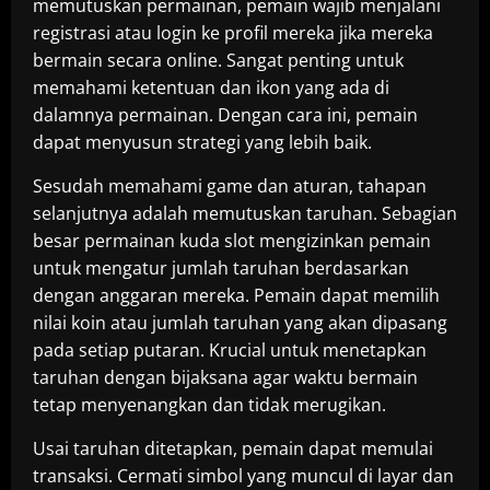
memutuskan permainan, pemain wajib menjalani
registrasi atau login ke profil mereka jika mereka
bermain secara online. Sangat penting untuk
memahami ketentuan dan ikon yang ada di
dalamnya permainan. Dengan cara ini, pemain
dapat menyusun strategi yang lebih baik.
Sesudah memahami game dan aturan, tahapan
selanjutnya adalah memutuskan taruhan. Sebagian
besar permainan kuda slot mengizinkan pemain
untuk mengatur jumlah taruhan berdasarkan
dengan anggaran mereka. Pemain dapat memilih
nilai koin atau jumlah taruhan yang akan dipasang
pada setiap putaran. Krucial untuk menetapkan
taruhan dengan bijaksana agar waktu bermain
tetap menyenangkan dan tidak merugikan.
Usai taruhan ditetapkan, pemain dapat memulai
transaksi. Cermati simbol yang muncul di layar dan