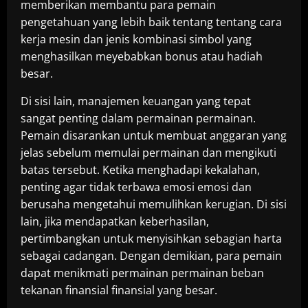
memberikan membantu para pemain
pengetahuan yang lebih baik tentang tentang cara
kerja mesin dan jenis kombinasi simbol yang
menghasilkan meyebabkan bonus atau hadiah
besar.
Di sisi lain, manajemen keuangan yang tepat
sangat penting dalam permainan permainan.
Pemain disarankan untuk membuat anggaran yang
jelas sebelum memulai permainan dan mengikuti
batas tersebut. Ketika menghadapi kekalahan,
penting agar tidak terbawa emosi emosi dan
berusaha mengetahui memulihkan kerugian. Di sisi
lain, jika mendapatkan keberhasilan,
pertimbangkan untuk menyisihkan sebagian harta
sebagai cadangan. Dengan demikian, para pemain
dapat menikmati permainan permainan beban
tekanan finansial finansial yang besar.