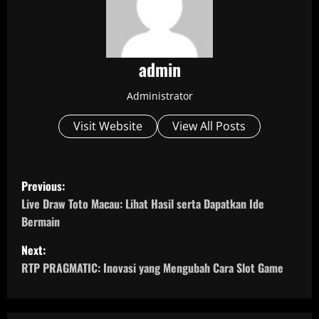
admin
Administrator
Visit Website
View All Posts
P
Previous:
o
Live Draw Toto Macau: Lihat Hasil serta Dapatkan Ide
Bermain
s
Next:
t
RTP PRAGMATIC: Inovasi yang Mengubah Cara Slot Game
n