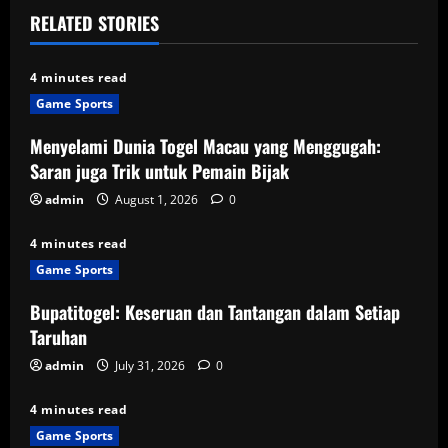
a
RELATED STORIES
v
4 minutes read
i
Game Sports
g
Menyelami Dunia Togel Macau yang Menggugah:
Saran juga Trik untuk Pemain Bijak
a
admin
August 1, 2026
0
t
4 minutes read
i
Game Sports
o
Bupatitogel: Keseruan dan Tantangan dalam Setiap
Taruhan
n
admin
July 31, 2026
0
4 minutes read
Game Sports