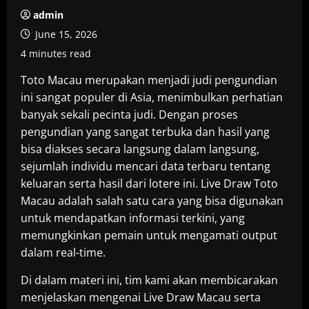
admin
June 15, 2026
4 minutes read
Toto Macau merupakan menjadi judi pengundian
ini sangat populer di Asia, menimbulkan perhatian
banyak sekali pecinta judi. Dengan proses
pengundian yang sangat terbuka dan hasil yang
bisa diakses secara langsung dalam langsung,
sejumlah individu mencari data terbaru tentang
keluaran serta hasil dari lotere ini. Live Draw Toto
Macau adalah salah satu cara yang bisa digunakan
untuk mendapatkan informasi terkini, yang
memungkinkan pemain untuk mengamati output
dalam real-time.
Di dalam materi ini, tim kami akan membicarakan
menjelaskan mengenai Live Draw Macau serta