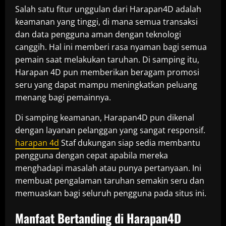
Salah satu fitur unggulan dari Harapan4D adalah
keamanan yang tinggi, di mana semua transaksi
dan data pengguna aman dengan teknologi
canggih. Hal ini memberi rasa nyaman bagi semua
pemain saat melakukan taruhan. Di samping itu,
Harapan 4D pun memberikan beragam promosi
seru yang dapat mampu meningkatkan peluang
menang bagi pemainnya.
Di samping keamanan, Harapan4D pun dikenal
dengan layanan pelanggan yang sangat responsif.
harapan 4d
Staf dukungan siap sedia membantu
pengguna dengan cepat apabila mereka
menghadapi masalah atau punya pertanyaan. Ini
membuat pengalaman taruhan semakin seru dan
memuaskan bagi seluruh pengguna pada situs ini.
Manfaat Bertanding di Harapan4D