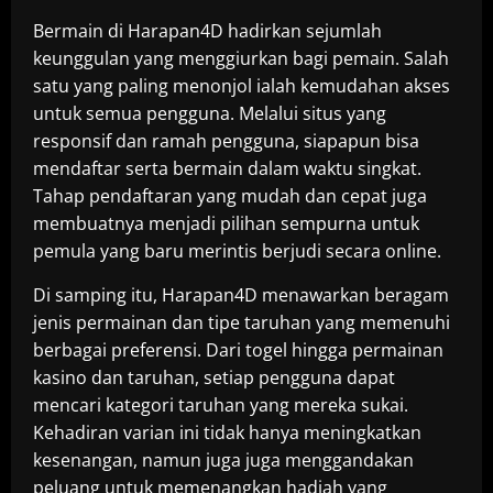
Bermain di Harapan4D hadirkan sejumlah
keunggulan yang menggiurkan bagi pemain. Salah
satu yang paling menonjol ialah kemudahan akses
untuk semua pengguna. Melalui situs yang
responsif dan ramah pengguna, siapapun bisa
mendaftar serta bermain dalam waktu singkat.
Tahap pendaftaran yang mudah dan cepat juga
membuatnya menjadi pilihan sempurna untuk
pemula yang baru merintis berjudi secara online.
Di samping itu, Harapan4D menawarkan beragam
jenis permainan dan tipe taruhan yang memenuhi
berbagai preferensi. Dari togel hingga permainan
kasino dan taruhan, setiap pengguna dapat
mencari kategori taruhan yang mereka sukai.
Kehadiran varian ini tidak hanya meningkatkan
kesenangan, namun juga juga menggandakan
peluang untuk memenangkan hadiah yang