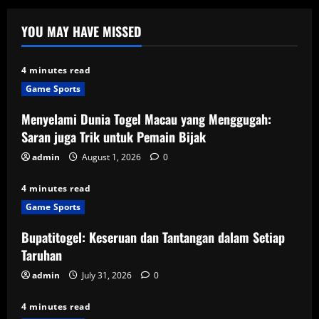
YOU MAY HAVE MISSED
4 minutes read
Game Sports
Menyelami Dunia Togel Macau yang Menggugah:
Saran juga Trik untuk Pemain Bijak
admin
August 1, 2026
0
4 minutes read
Game Sports
Bupatitogel: Keseruan dan Tantangan dalam Setiap
Taruhan
admin
July 31, 2026
0
4 minutes read