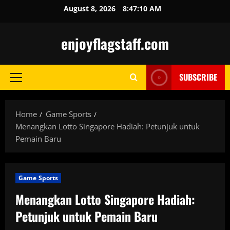
Skip
August 8, 2026
8:47:11 AM
to
content
enjoyflagstaff.com
SUBSCRIBE
Primary
Menu
Home
Game Sports
Menangkan Lotto Singapore Hadiah: Petunjuk untuk
Pemain Baru
Game Sports
Menangkan Lotto Singapore Hadiah:
Petunjuk untuk Pemain Baru