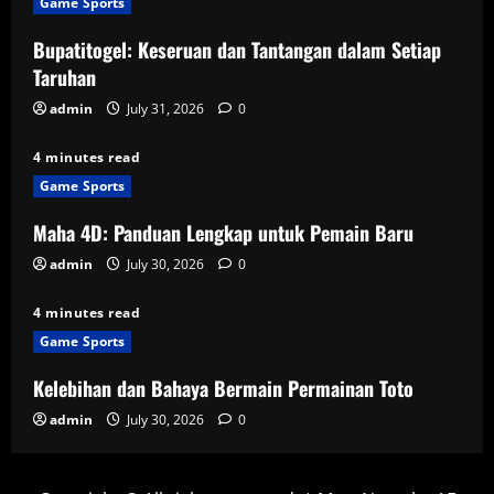
Game Sports
Bupatitogel: Keseruan dan Tantangan dalam Setiap
Taruhan
admin
July 31, 2026
0
4 minutes read
Game Sports
Maha 4D: Panduan Lengkap untuk Pemain Baru
admin
July 30, 2026
0
4 minutes read
Game Sports
Kelebihan dan Bahaya Bermain Permainan Toto
admin
July 30, 2026
0