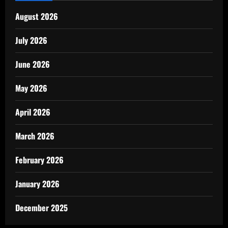
August 2026
July 2026
June 2026
May 2026
April 2026
March 2026
February 2026
January 2026
December 2025