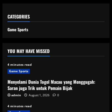
CATEGORIES
Game Sports
YOU MAY HAVE MISSED
4 minutes read
Game Sports
Menyelami Dunia Togel Macau yang Menggugah:
Saran juga Trik untuk Pemain Bijak
admin
August 1, 2026
0
4 minutes read