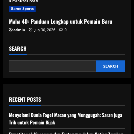
4 minutes read
Game Sports
Maha 4D: Panduan Lengkap untuk Pemain Baru
admin
July 30, 2026
0
SEARCH
SEARCH
RECENT POSTS
Menyelami Dunia Togel Macau yang Menggugah: Saran juga
Trik untuk Pemain Bijak