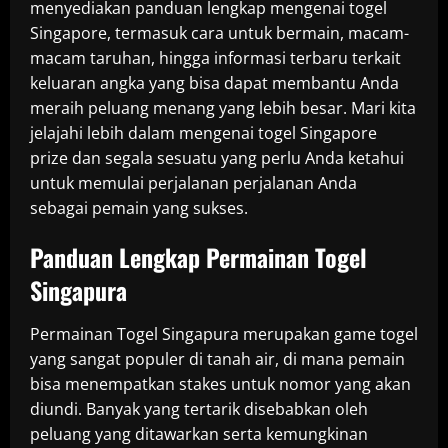
menyediakan panduan lengkap mengenai togel
Singapore, termasuk cara untuk bermain, macam-
macam taruhan, hingga informasi terbaru terkait
keluaran angka yang bisa dapat membantu Anda
meraih peluang menang yang lebih besar. Mari kita
jelajahi lebih dalam mengenai togel Singapore
prize dan segala sesuatu yang perlu Anda ketahui
untuk memulai perjalanan perjalanan Anda
sebagai pemain yang sukses.
Panduan Lengkap Permainan Togel
Singapura
Permainan Togel Singapura merupakan game togel
yang sangat populer di tanah air, di mana pemain
bisa menempatkan stakes untuk nomor yang akan
diundi. Banyak yang tertarik disebabkan oleh
peluang yang ditawarkan serta kemungkinan