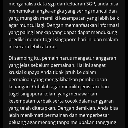
menganalisa data sgp dan keluaran SGP, anda bisa
menemukan angka-angka yang sering muncul dan
yang mungkin memiliki kesempatan yang lebih baik
agar muncul lagi. Dengan memanfaatkan informasi
yang paling lengkap yang dapat dapat mendukung
prediksi nomor togel singapore hari ini dan malam
ini secara lebih akurat.
Di samping itu, pemain harus mengatur anggaran
yang jelas sebelum permainan. Hal ini sangat
krusial supaya Anda tidak jatuh ke dalam
permainan yang mengakibatkan pemborosan
keuangan. Cobalah agar memilih jenis taruhan
togel singapura kolam yang menawarkan
kesempatan terbaik serta cocok dalam anggaran
yang telah ditetapkan. Dengan demikian, Anda bisa
lebih menikmati permainan dan memperbesar
peluang agar menang tanpa melupakan tanggung