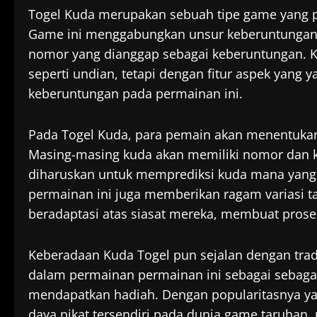
Togel Kuda merupakan sebuah tipe game yang p
Game ini menggabungkan unsur keberuntungan s
nomor yang dianggap sebagai keberuntungan. K
seperti undian, tetapi dengan fitur aspek yang
keberuntungan pada permainan ini.
Pada Togel Kuda, para pemain akan menentuka
Masing-masing kuda akan memiliki nomor dan kar
diharuskan untuk memprediksi kuda mana yang
permainan ini juga memberikan ragam variasi t
beradaptasi atas siasat mereka, membuat prose
Keberadaan Kuda Togel pun sejalan dengan tradi
dalam permainan permainan ini sebagai sebagai
mendapatkan hadiah. Dengan popularitasnya yan
daya pikat tersendiri pada dunia game taruhan