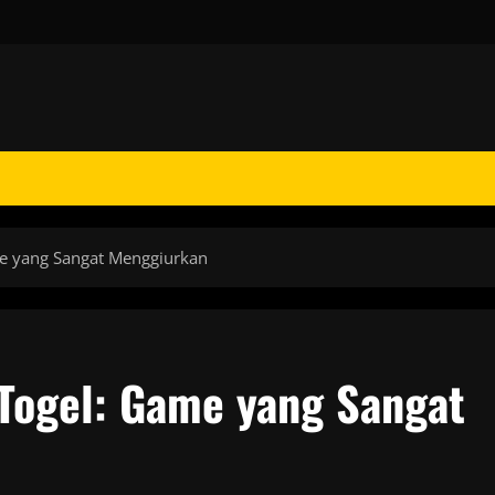
e yang Sangat Menggiurkan
Togel: Game yang Sangat