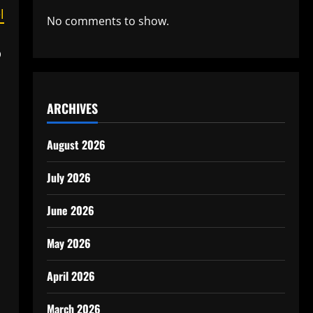
l
No comments to show.
p
ARCHIVES
August 2026
July 2026
June 2026
May 2026
April 2026
March 2026