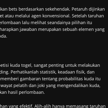
an bets berdasarkan sekehendak. Petaruh dijinkan
t atau melalui agen konvensional. Setelah taruhan
rlombaan lalu melihat seandainya pilihan itu
ngharapkan jawaban merupakan sebuah elemen yang
oda.
si kuda togel, sangat penting untuk melakukan
ing. Perhatikanlah statistik, keadaan fisik, dan
sa memberi gambaran tentang probabilitas kuda itu
riwayat pelatih dan joki yang mengendalikan kuda,
kan hasil perlombaan.
han yang efektif. Alih-alih hanya memasang taruhan