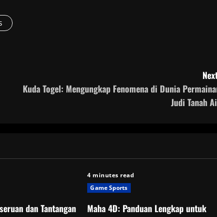
s
Next
Kuda Togel: Mengungkap Fenomena di Dunia Permaina
Judi Tanah Ai
4 minutes read
Game Sports
eseruan dan Tantangan
Maha 4D: Panduan Lengkap untuk