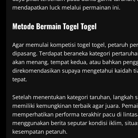
mendapatkan luck melalui permainan ini.
Metode Bermain Togel Togel
Agar memulai kompetisi togel togel, petaruh per
dipasang. Terdapat beraneka kategori pertaruha
akan menang, tempat kedua, atau bahkan pengg
direkomendasikan supaya mengetahui kaidah tia
tepat.
Setelah menentukan kategori taruhan, langkah 
memiliki kemungkinan terbaik agar juara. Pemain
memperhatikan performa terakhir pacu di lintas
menggunakan berita seputar kondisi iklim, situa
kesempatan petaruh.