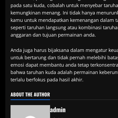
pada satu kuda, cobalah untuk menyebar taruh
kemungkinan menang. Ini tidak hanya menurunk
kamu untuk mendapatkan kemenangan dalam taru
seperti taruhan langsung atau kombinasi taruha
anggaran dan tujuan permainan anda.
Anda juga harus bijaksana dalam mengatur keu
untuk bertarung dan tidak pernah melebihi bata
emosi dapat membantu anda tetap terkonsentra
bahwa taruhan kuda adalah permainan keberuntun
terlalu berfokus pada hasil akhir.
ABOUT THE AUTHOR
admin