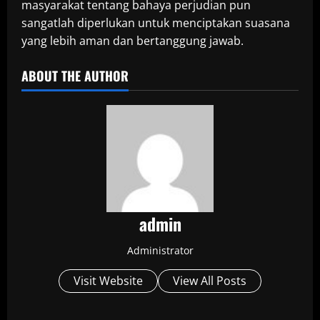
masyarakat tentang bahaya perjudian pun
sangatlah diperlukan untuk menciptakan suasana
yang lebih aman dan bertanggung jawab.
ABOUT THE AUTHOR
admin
Administrator
Visit Website
View All Posts