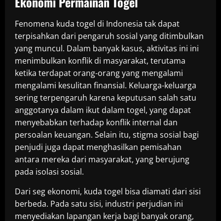
Ekonomi Permainan Togel
Fenomena kuda togel di Indonesia tak dapat
terpisahkan dari pengaruh sosial yang ditimbulkan
yang muncul. Dalam banyak kasus, aktivitas ini ini
menimbulkan konflik di masyarakat, terutama
ketika terdapat orang-orang yang mengalami
mengalami kesulitan finansial. Keluarga-keluarga
sering terpengaruh karena keputusan salah satu
anggotanya dalam ikut dalam togel, yang dapat
menyebabkan terhadap konflik internal dan
persoalan keuangan. Selain itu, stigma sosial bagi
penjudi juga dapat menghasilkan pemisahan
antara mereka dari masyarakat, yang berujung
pada isolasi sosial.
Dari seg ekonomi, kuda togel bisa diamati dari sisi
berbeda. Pada satu sisi, industri perjudian ini
menyediakan lapangan kerja bagi banyak orang,