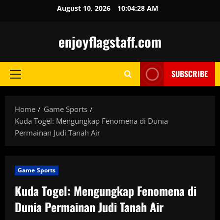
Skip
August 10, 2026
10:04:28 AM
to
content
enjoyflagstaff.com
SUBSCRIBE
Primary
Menu
Home
Game Sports
Kuda Togel: Mengungkap Fenomena di Dunia
Permainan Judi Tanah Air
Game Sports
Kuda Togel: Mengungkap Fenomena di
Dunia Permainan Judi Tanah Air