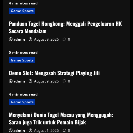
4 minutes read
Game Sports
Panduan Togel Hongkong: Menggali Pengeluaran HK
Secara Mendalam
admin
August 9, 2026
0
5 minutes read
Game Sports
Demo Slot: Mengasah Strategi Playing Jili
admin
August 9, 2026
0
4 minutes read
Game Sports
Menyelami Dunia Togel Macau yang Menggugah:
Saran juga Trik untuk Pemain Bijak
admin
August 1, 2026
0