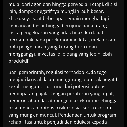
mulai dari agen dan hingga penyedia. Tetapi, di sisi
lain, dampak negatifnya mungkin jauh besar,
khususnya saat beberapa pemain menghadapi
kehilangan besar hingga berujung pada utang
serta pengeluaran yang tidak tidak. Ini dapat
berdampak pada perekonomian lokal, melahirkan
pola pengeluaran yang kurang buruk dan
mengganggu investasi di bidang yang lebih lebih
produktif.
Bagi pemerintah, regulasi terhadap kuda togel
menjadi krusial dalam mengurangi dampak negatif
sekali mengambil untung dari potensi potensi
pendapatan pajak. Dengan peraturan yang tepat,
pemerintahan dapat mengelola sektor ini sehingga
bisa menekan potensi risiko sosial serta ekonomi
yang mungkin muncul. Pendanaan untuk program
rehabilitasi untuk penjudi dan edukasi kepada