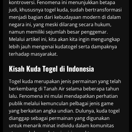
kontroversi. Fenomena ini menunjukkan betapa
judi, khususnya togel kuda, sudah bertransformasi
menjadi bagian dari kebudayaan modern di dalam
negara ini, yang meski dilarang secara hukum,
namun memiliki sejumlah besar penggemar.
Melalui artikel ini, kita akan kita ingin mengungkap
lebih jauh mengenai kudatogel serta dampaknya
terhadap masyarakat.
Kisah Kuda Togel di Indonesia
Togel kuda merupakan jenis permainan yang telah
berkembang di Tanah Air selama beberapa tahun
lalu. Fenomena ini mulai mendapatkan perhatian
publik melalui kemunculan pelbagai jenis game
yang berkaitan angka undian. Dulunya, kuda togel
dianggap sebagai permainan yang digunakan
untuk menarik minat individu dalam komunitas