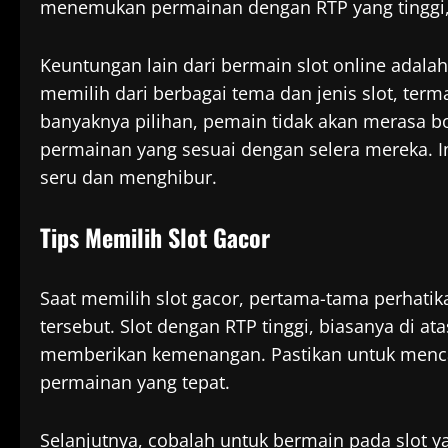
menemukan permainan dengan RTP yang tinggi,
Keuntungan lain dari bermain slot online adala
memilih dari berbagai tema dan jenis slot, term
banyaknya pilihan, pemain tidak akan merasa
permainan yang sesuai dengan selera mereka. I
seru dan menghibur.
Tips Memilih Slot Gacor
Saat memilih slot gacor, pertama-tama perhatika
tersebut. Slot dengan RTP tinggi, biasanya di at
memberikan kemenangan. Pastikan untuk menca
permainan yang tepat.
Selanjutnya, cobalah untuk bermain pada slot