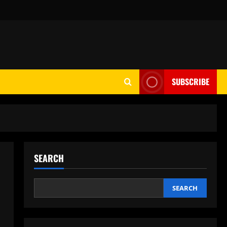
SUBSCRIBE
SEARCH
SEARCH