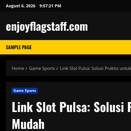
Skip
August 6, 2026
9:57:22 PM
to
content
enjoyflagstaff.com
SAMPLE PAGE
Home
Game Sports
Link Slot Pulsa: Solusi Praktis un
Game Sports
Link Slot Pulsa: Solusi
Mudah