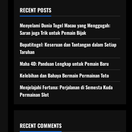
RECENT POSTS
Menyelami Dunia Togel Macau yang Menggugah:
Saran juga Trik untuk Pemain Bijak
Bupatitogel: Keseruan dan Tantangan dalam Setiap
Taruhan
Maha 4D: Panduan Lengkap untuk Pemain Baru
Kelebihan dan Bahaya Bermain Permainan Toto
Menjelajahi Fortuna: Perjalanan di Semesta Kuda
Permainan Slot
RECENT COMMENTS