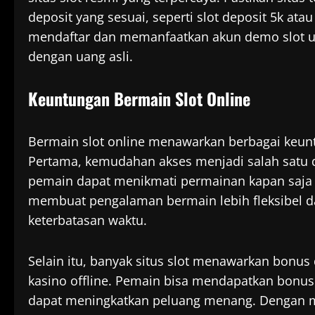
deposit yang sesuai, seperti slot deposit 5k atau
mendaftar dan memanfaatkan akun demo slot un
dengan uang asli.
Keuntungan Bermain Slot Online
Bermain slot online menawarkan berbagai keun
Pertama, kemudahan akses menjadi salah satu da
pemain dapat menikmati permainan kapan saja dan
membuat pengalaman bermain lebih fleksibel da
keterbatasan waktu.
Selain itu, banyak situs slot menawarkan bonus 
kasino offline. Pemain bisa mendapatkan bonus
dapat meningkatkan peluang menang. Dengan me