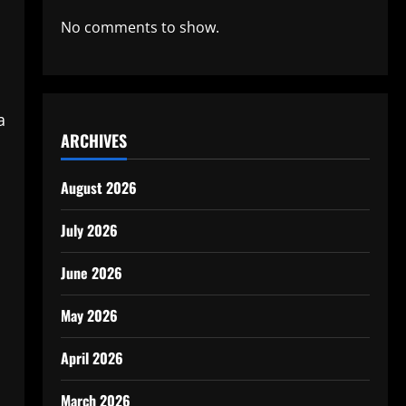
No comments to show.
a
ARCHIVES
August 2026
July 2026
June 2026
May 2026
April 2026
March 2026