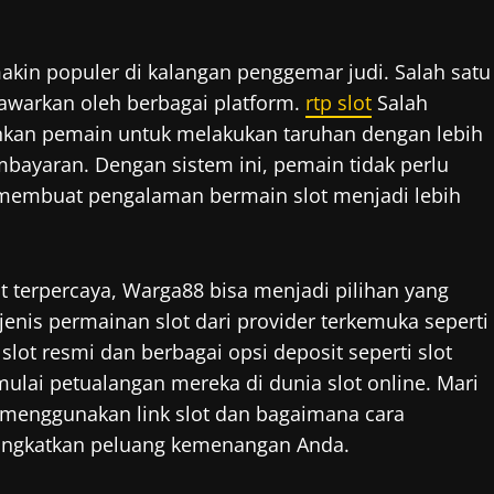
emakin populer di kalangan penggemar judi. Salah satu
awarkan oleh berbagai platform.
rtp slot
Salah
inkan pemain untuk melakukan taruhan dengan lebih
ayaran. Dengan sistem ini, pemain tidak perlu
a membuat pengalaman bermain slot menjadi lebih
ot terpercaya, Warga88 bisa menjadi pilihan yang
jenis permainan slot dari provider terkemuka seperti
slot resmi dan berbagai opsi deposit seperti slot
ai petualangan mereka di dunia slot online. Mari
n menggunakan link slot dan bagaimana cara
ningkatkan peluang kemenangan Anda.