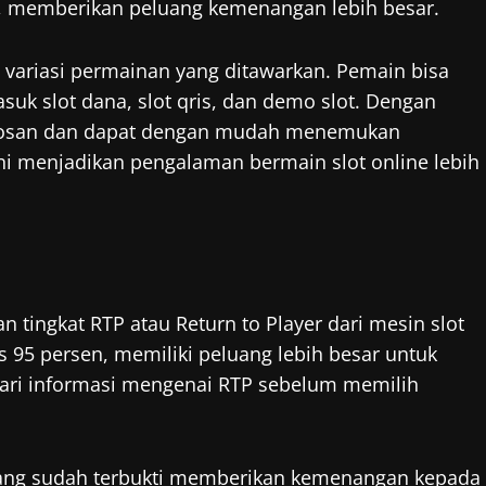
 memberikan peluang kemenangan lebih besar.
h variasi permainan yang ditawarkan. Pemain bisa
asuk slot dana, slot qris, dan demo slot. Dengan
 bosan dan dapat dengan mudah menemukan
ni menjadikan pengalaman bermain slot online lebih
n tingkat RTP atau Return to Player dari mesin slot
as 95 persen, memiliki peluang lebih besar untuk
ri informasi mengenai RTP sebelum memilih
 yang sudah terbukti memberikan kemenangan kepada