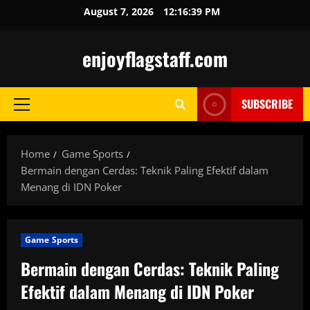
Skip
August 7, 2026
12:16:40 PM
to
content
enjoyflagstaff.com
SUBSCRIBE
Primary
Menu
Home
Game Sports
Bermain dengan Cerdas: Teknik Paling Efektif dalam
Menang di IDN Poker
Game Sports
Bermain dengan Cerdas: Teknik Paling
Efektif dalam Menang di IDN Poker