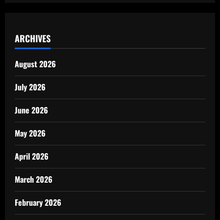
ARCHIVES
August 2026
July 2026
June 2026
May 2026
April 2026
March 2026
February 2026