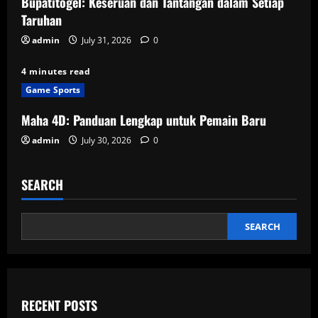
o
Bupatitogel: Keseruan dan Tantangan dalam Setiap
Taruhan
n
admin
July 31, 2026
0
4 minutes read
Game Sports
Maha 4D: Panduan Lengkap untuk Pemain Baru
admin
July 30, 2026
0
SEARCH
SEARCH
RECENT POSTS