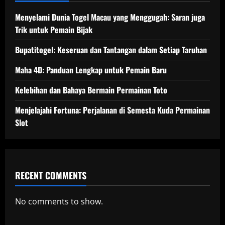
Menyelami Dunia Togel Macau yang Menggugah: Saran juga
Trik untuk Pemain Bijak
Bupatitogel: Keseruan dan Tantangan dalam Setiap Taruhan
Maha 4D: Panduan Lengkap untuk Pemain Baru
Kelebihan dan Bahaya Bermain Permainan Toto
Menjelajahi Fortuna: Perjalanan di Semesta Kuda Permainan
Slot
RECENT COMMENTS
No comments to show.