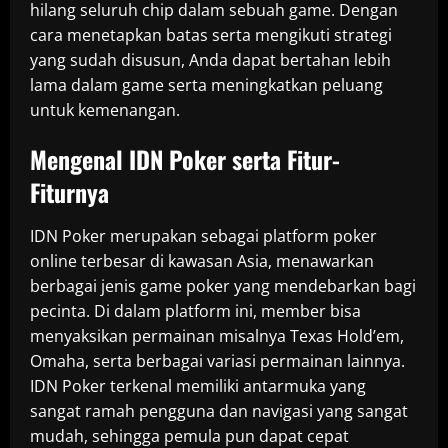
hilang seluruh chip dalam sebuah game. Dengan
cara menetapkan batas serta mengikuti strategi
yang sudah disusun, Anda dapat bertahan lebih
lama dalam game serta meningkatkan peluang
untuk kemenangan.
Mengenal IDN Poker serta Fitur-
Fiturnya
IDN Poker merupakan sebagai platform poker
online terbesar di kawasan Asia, menawarkan
berbagai jenis game poker yang mendebarkan bagi
pecinta. Di dalam platform ini, member bisa
menyaksikan permainan misalnya Texas Hold’em,
Omaha, serta berbagai variasi permainan lainnya.
IDN Poker terkenal memiliki antarmuka yang
sangat ramah pengguna dan navigasi yang sangat
mudah, sehingga pemula pun dapat cepat