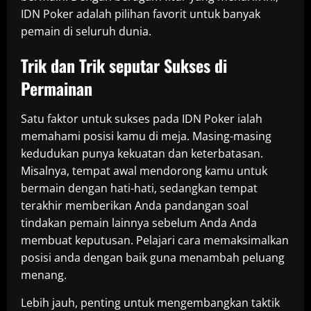
IDN Poker adalah pilihan favorit untuk banyak
pemain di seluruh dunia.
Trik dan Trik seputar Sukses di
Permainan
Satu faktor untuk sukses pada IDN Poker ialah
memahami posisi kamu di meja. Masing-masing
kedudukan punya kekuatan dan keterbatasan.
Misalnya, tempat awal mendorong kamu untuk
bermain dengan hati-hati, sedangkan tempat
terakhir memberikan Anda pandangan soal
tindakan pemain lainnya sebelum Anda Anda
membuat keputusan. Pelajari cara memaksimalkan
posisi anda dengan baik guna menambah peluang
menang.
Lebih jauh, penting untuk mengembangkan taktik