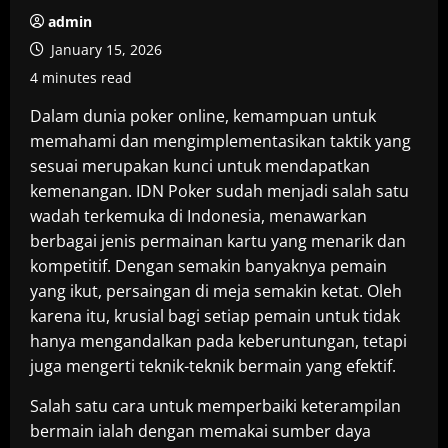
admin
January 15, 2026
4 minutes read
Dalam dunia poker online, kemampuan untuk
memahami dan mengimplementasikan taktik yang
sesuai merupakan kunci untuk mendapatkan
kemenangan. IDN Poker sudah menjadi salah satu
wadah terkemuka di Indonesia, menawarkan
berbagai jenis permainan kartu yang menarik dan
kompetitif. Dengan semakin banyaknya pemain
yang ikut, persaingan di meja semakin ketat. Oleh
karena itu, krusial bagi setiap pemain untuk tidak
hanya mengandalkan pada keberuntungan, tetapi
juga mengerti teknik-teknik bermain yang efektif.
Salah satu cara untuk memperbaiki keterampilan
bermain ialah dengan memakai sumber daya