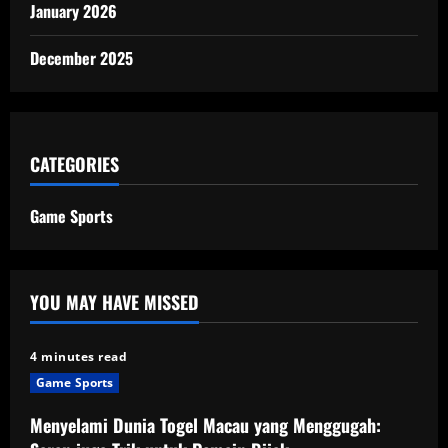
January 2026
December 2025
CATEGORIES
Game Sports
YOU MAY HAVE MISSED
4 minutes read
Game Sports
Menyelami Dunia Togel Macau yang Menggugah: