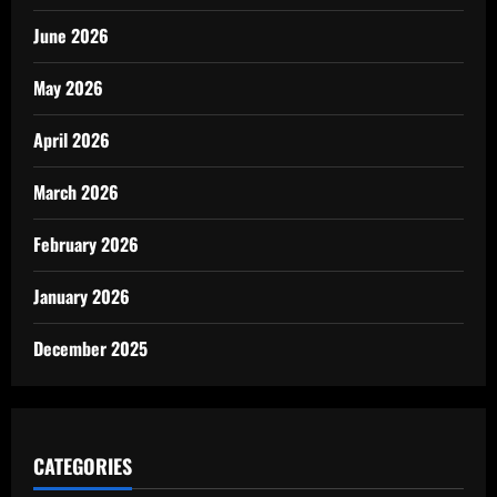
June 2026
May 2026
April 2026
March 2026
February 2026
January 2026
December 2025
CATEGORIES