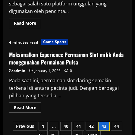
sebagai salah satu platform unggulan yang
digunakan oleh pencinta...
Read
Read More
more
about
Mix
Parlay:
Game Sports
4 minutes read
Metode
Cerdas
Bermain
Maksimalkan Experience Permainan Slot milik Anda
di
SBOBET.com
menggunakan Permainan Pulsa
admin
January 1, 2026
0
Pada saat ini, permainan slot daring semakin
terkenal di antara pecinta judi. Dengan berbagai
pilihan yang tersedia,...
Read
Read More
more
about
Maksimalkan
Posts
Experience
Previous
1
…
40
41
42
43
44
Permainan
Slot