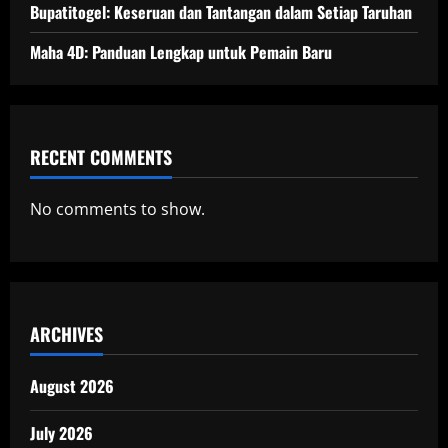
Bupatitogel: Keseruan dan Tantangan dalam Setiap Taruhan
Maha 4D: Panduan Lengkap untuk Pemain Baru
RECENT COMMENTS
No comments to show.
ARCHIVES
August 2026
July 2026