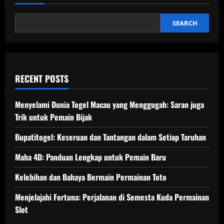
SEARCH
RECENT POSTS
Menyelami Dunia Togel Macau yang Menggugah: Saran juga
Trik untuk Pemain Bijak
Bupatitogel: Keseruan dan Tantangan dalam Setiap Taruhan
Maha 4D: Panduan Lengkap untuk Pemain Baru
Kelebihan dan Bahaya Bermain Permainan Toto
Menjelajahi Fortuna: Perjalanan di Semesta Kuda Permainan
Slot