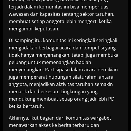
terjadi dalam komunitas ini bisa memperluas
wawasan dan kapasitas tentang sektor taruhan,
membuat setiap anggota lebih mengerti ketika
mengambil keputusan.
Di samping itu, komunitas ini seringkali seringkali
mengadakan berbagai acara dan kompetisi yang
tidak hanya menyenangkan, tetapi juga membuka
peluang untuk memenangkan hadiah
menyenangkan. Partisipasi dalam acara demikian
juga mempererat hubungan silaturahmi antara
anggota, menjadikan aktivitas taruhan semakin
menarik dan berkesan. Lingkungan yang
mendukung membuat setiap orang jadi lebh PD
ketika bertaruh.
Akhirnya, ikut bagian dari komunitas wargabet
menawarkan akses ke berita terbaru dan