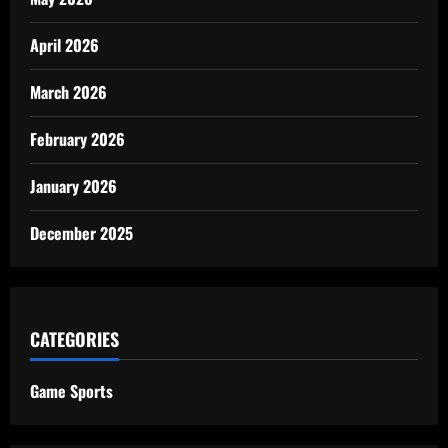
April 2026
March 2026
February 2026
January 2026
December 2025
CATEGORIES
Game Sports