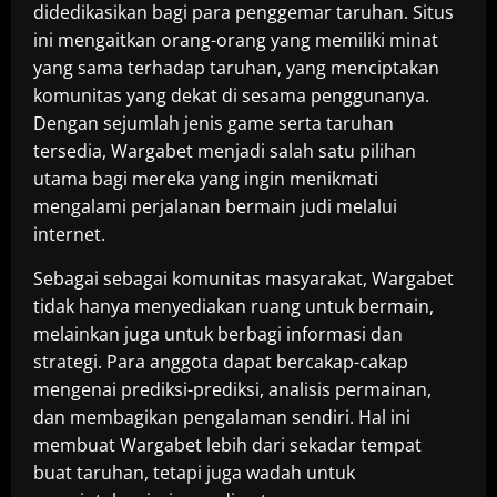
didedikasikan bagi para penggemar taruhan. Situs
ini mengaitkan orang-orang yang memiliki minat
yang sama terhadap taruhan, yang menciptakan
komunitas yang dekat di sesama penggunanya.
Dengan sejumlah jenis game serta taruhan
tersedia, Wargabet menjadi salah satu pilihan
utama bagi mereka yang ingin menikmati
mengalami perjalanan bermain judi melalui
internet.
Sebagai sebagai komunitas masyarakat, Wargabet
tidak hanya menyediakan ruang untuk bermain,
melainkan juga untuk berbagi informasi dan
strategi. Para anggota dapat bercakap-cakap
mengenai prediksi-prediksi, analisis permainan,
dan membagikan pengalaman sendiri. Hal ini
membuat Wargabet lebih dari sekadar tempat
buat taruhan, tetapi juga wadah untuk