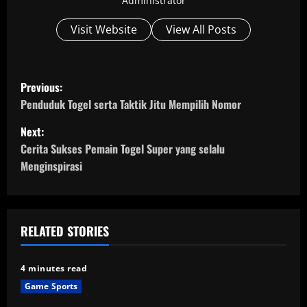
Administrator
Visit Website
View All Posts
P
Previous:
o
Penduduk Togel serta Taktik Jitu Mempilih Nomor
Next:
s
Cerita Sukses Pemain Togel Super yang selalu
t
Menginspirasi
n
a
RELATED STORIES
v
4 minutes read
i
Game Sports