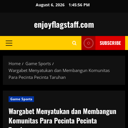
Skip
August 6, 2026
1:45:57 PM
to
content
enjoyflagstaff.com
SUBSCRIBE
Primary
Menu
Home
Game Sports
Wargabet Menyatukan dan Membangun Komunitas
Para Pecinta Pecinta Taruhan
Game Sports
Wargabet Menyatukan dan Membangun
Komunitas Para Pecinta Pecinta