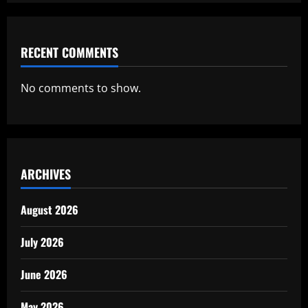
RECENT COMMENTS
No comments to show.
ARCHIVES
August 2026
July 2026
June 2026
May 2026