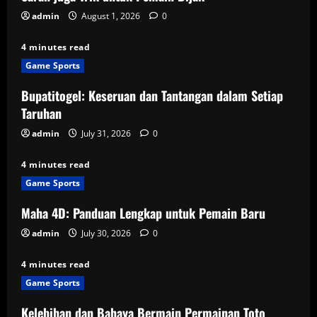
admin
August 1, 2026
0
4 minutes read
Game Sports
Bupatitogel: Keseruan dan Tantangan dalam Setiap
Taruhan
admin
July 31, 2026
0
4 minutes read
Game Sports
Maha 4D: Panduan Lengkap untuk Pemain Baru
admin
July 30, 2026
0
4 minutes read
Game Sports
Kelebihan dan Bahaya Bermain Permainan Toto