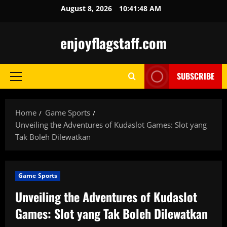
Skip
August 8, 2026
10:41:48 AM
to
content
enjoyflagstaff.com
SUBSCRIBE
Primary
Menu
Home
Game Sports
Unveiling the Adventures of Kudaslot Games: Slot yang
Tak Boleh Dilewatkan
Game Sports
Unveiling the Adventures of Kudaslot
Games: Slot yang Tak Boleh Dilewatkan