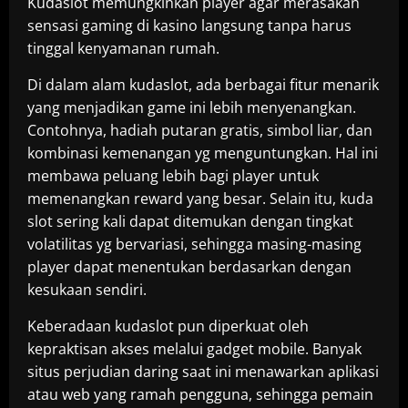
Kudaslot memungkinkan player agar merasakan
sensasi gaming di kasino langsung tanpa harus
tinggal kenyamanan rumah.
Di dalam alam kudaslot, ada berbagai fitur menarik
yang menjadikan game ini lebih menyenangkan.
Contohnya, hadiah putaran gratis, simbol liar, dan
kombinasi kemenangan yg menguntungkan. Hal ini
membawa peluang lebih bagi player untuk
memenangkan reward yang besar. Selain itu, kuda
slot sering kali dapat ditemukan dengan tingkat
volatilitas yg bervariasi, sehingga masing-masing
player dapat menentukan berdasarkan dengan
kesukaan sendiri.
Keberadaan kudaslot pun diperkuat oleh
kepraktisan akses melalui gadget mobile. Banyak
situs perjudian daring saat ini menawarkan aplikasi
atau web yang ramah pengguna, sehingga pemain