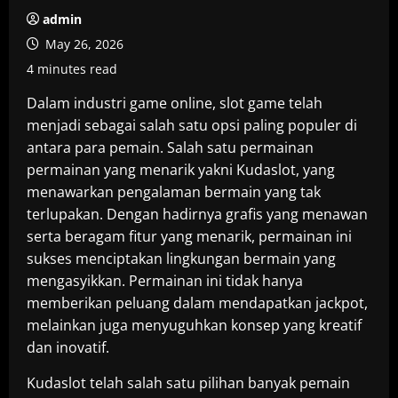
admin
May 26, 2026
4 minutes read
Dalam industri game online, slot game telah
menjadi sebagai salah satu opsi paling populer di
antara para pemain. Salah satu permainan
permainan yang menarik yakni Kudaslot, yang
menawarkan pengalaman bermain yang tak
terlupakan. Dengan hadirnya grafis yang menawan
serta beragam fitur yang menarik, permainan ini
sukses menciptakan lingkungan bermain yang
mengasyikkan. Permainan ini tidak hanya
memberikan peluang dalam mendapatkan jackpot,
melainkan juga menyuguhkan konsep yang kreatif
dan inovatif.
Kudaslot telah salah satu pilihan banyak pemain