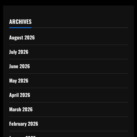
ARCHIVES
August 2026
July 2026
June 2026
May 2026
April 2026
March 2026
February 2026