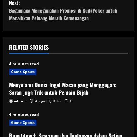
Next:
t
Bagaimana Menggunakan Promosi di KudaPoker untuk
Menaikkan Peluang Meraih Kemenangan
n
a
v
RELATED STORIES
i
4 minutes read
g
Game Sports
Menyelami Dunia Togel Macau yang Menggugah:
a
Saran juga Trik untuk Pemain Bijak
t
admin
August 1, 2026
0
i
4 minutes read
Game Sports
o
Bupatitogel: Keseruan dan Tantangan dalam Setiap