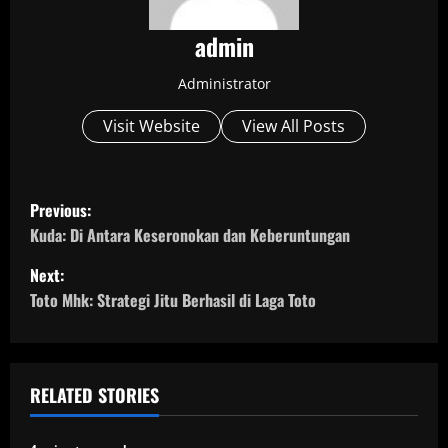
admin
Administrator
Visit Website
View All Posts
P
Previous:
o
Kuda: Di Antara Keseronokan dan Keberuntungan
Next:
s
Toto Mhk: Strategi Jitu Berhasil di Laga Toto
t
n
RELATED STORIES
a