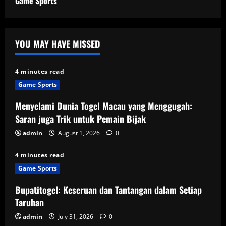
Game Sports
YOU MAY HAVE MISSED
4 minutes read
Game Sports
Menyelami Dunia Togel Macau yang Menggugah:
Saran juga Trik untuk Pemain Bijak
admin
August 1, 2026
0
4 minutes read
Game Sports
Bupatitogel: Keseruan dan Tantangan dalam Setiap
Taruhan
admin
July 31, 2026
0