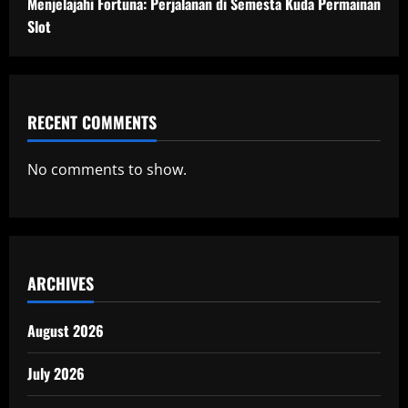
Menjelajahi Fortuna: Perjalanan di Semesta Kuda Permainan
Slot
RECENT COMMENTS
No comments to show.
ARCHIVES
August 2026
July 2026