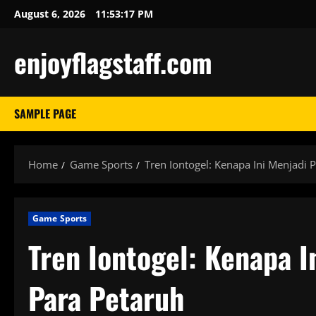
Skip
August 6, 2026
11:53:18 PM
to
content
enjoyflagstaff.com
SAMPLE PAGE
Home
Game Sports
Tren Iontogel: Kenapa Ini Menjadi P
Game Sports
Tren Iontogel: Kenapa I
Para Petaruh