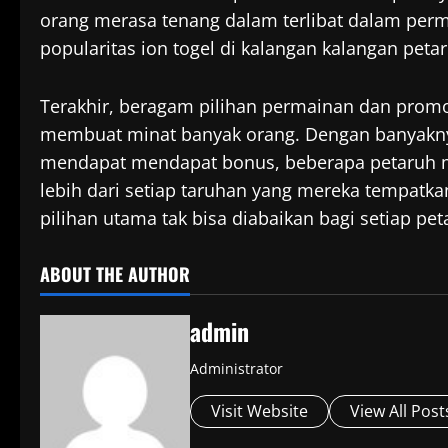
orang merasa tenang dalam terlibat dalam perm
popularitas ion togel di kalangan kalangan peta
Terakhir, beragam pilihan permainan dan promo
membuat minat banyak orang. Dengan banyaknya
mendapat mendapat bonus, beberapa petaruh m
lebih dari setiap taruhan yang mereka tempatka
pilihan utama tak bisa diabaikan bagi setiap 
ABOUT THE AUTHOR
admin
Administrator
Visit Website
View All Post