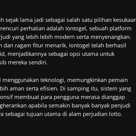
h sejak lama jadi sebagai salah satu pilihan kesukaa
mencuri perhatian adalah Iontogel, sebuah platform
di yang lebih lebih modern serta menyenangkan.
an ragam fitur menarik, Iontogel telah berhasil
d, menjadikannya sebagai opsi utama untuk
sib mereka sendiri.
gel menggunakan teknologi, memungkinkan pemain
bih aman serta efisien. Di samping itu, sistem yang
sponsif membuat para pengguna merasa dianggap
ngherankan apabila semakin banyak banyak penjudi
ya sebagai tujuan utama di alam perjudian lotto.