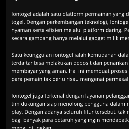
Iontogel adalah satu platform permainan yang
togel. Dengan perkembangan teknologi, Ionto
nyaman serta efisien melalui platform daring
secara gampang hanya melalui gadget milik me
Satu keunggulan iontogel ialah kemudahan dal
terdaftar bisa melakukan deposit dan penari
membayar yang aman. Hal ini membuat proses p
para pemain tak perlu risau mengenai permasalah
Iontogel juga terkenal dengan layanan pelangga
tim dukungan siap menolong pengguna dalam m
play. Dengan adanya seluruh fitur tersebut, tak
bagi banyak para petaruh yang ingin mendapat
menguntungkan.