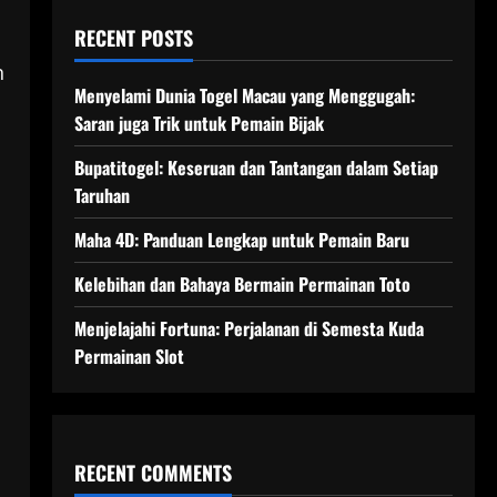
RECENT POSTS
n
Menyelami Dunia Togel Macau yang Menggugah:
Saran juga Trik untuk Pemain Bijak
Bupatitogel: Keseruan dan Tantangan dalam Setiap
Taruhan
Maha 4D: Panduan Lengkap untuk Pemain Baru
Kelebihan dan Bahaya Bermain Permainan Toto
Menjelajahi Fortuna: Perjalanan di Semesta Kuda
Permainan Slot
RECENT COMMENTS