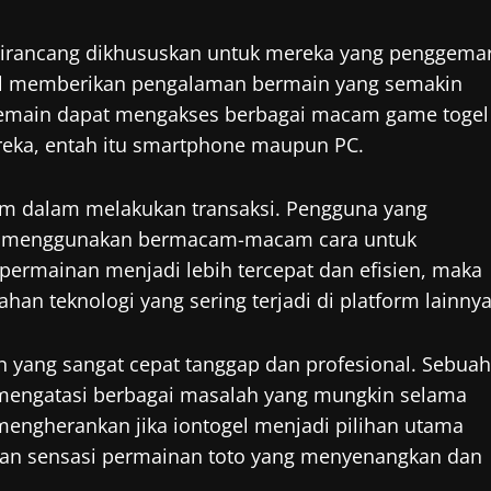
 dirancang dikhususkan untuk mereka yang penggema
gel memberikan pengalaman bermain yang semakin
. Pemain dapat mengakses berbagai macam game togel
reka, entah itu smartphone maupun PC.
am dalam melakukan transaksi. Pengguna yang
kan menggunakan bermacam-macam cara untuk
ermainan menjadi lebih tercepat dan efisien, maka
an teknologi yang sering terjadi di platform lainnya
n yang sangat cepat tanggap dan profesional. Sebuah
engatasi berbagai masalah yang mungkin selama
 mengherankan jika iontogel menjadi pilihan utama
kan sensasi permainan toto yang menyenangkan dan