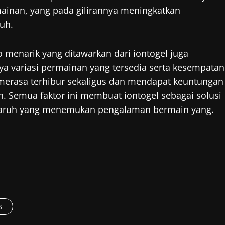
ainan, yang pada gilirannya meningkatkan
ruh.
 menarik yang ditawarkan dari iontogel juga
 variasi permainan yang tersedia serta kesempatan
erasa terhibur sekaligus dan mendapat keuntungan
n. Semua faktor ini membuat iontogel sebagai solusi
petaruh yang menemukan pengalaman bermain yang.
s