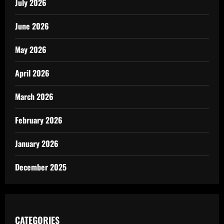
July 2026
June 2026
May 2026
April 2026
March 2026
February 2026
January 2026
December 2025
CATEGORIES