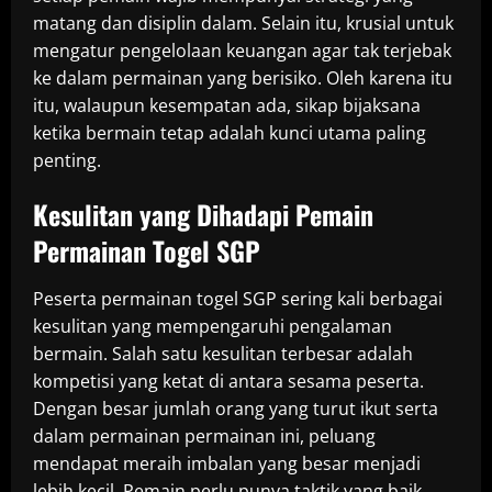
matang dan disiplin dalam. Selain itu, krusial untuk
mengatur pengelolaan keuangan agar tak terjebak
ke dalam permainan yang berisiko. Oleh karena itu
itu, walaupun kesempatan ada, sikap bijaksana
ketika bermain tetap adalah kunci utama paling
penting.
Kesulitan yang Dihadapi Pemain
Permainan Togel SGP
Peserta permainan togel SGP sering kali berbagai
kesulitan yang mempengaruhi pengalaman
bermain. Salah satu kesulitan terbesar adalah
kompetisi yang ketat di antara sesama peserta.
Dengan besar jumlah orang yang turut ikut serta
dalam permainan permainan ini, peluang
mendapat meraih imbalan yang besar menjadi
lebih kecil. Pemain perlu punya taktik yang baik