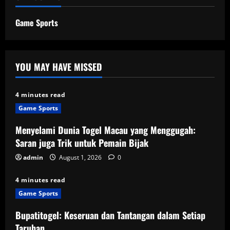
Game Sports
YOU MAY HAVE MISSED
4 minutes read
Game Sports
Menyelami Dunia Togel Macau yang Menggugah:
Saran juga Trik untuk Pemain Bijak
admin
August 1, 2026
0
4 minutes read
Game Sports
Bupatitogel: Keseruan dan Tantangan dalam Setiap
Taruhan