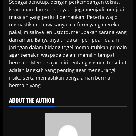
Sebagai penutup, dengan perkembangan teknis,
keamanan dan kepercayaan juga menjadi menjadi
masalah yang perlu diperhatikan. Peserta wajib
memastikan bahwasanya platform yang mereka
pakai, misalnya jeniustoto, merupakan sarana yang
dan aman. Banyaknya tindakan penipuan dalam
jaringan dalam bidang togel membutuhkan pemain
agar semakin waspada dalam memilih tempat
bermain. Mempelajari diri tentang elemen tersebut
adalah langkah yang penting agar mengurangi
risiko serta memastikan pengalaman bermain
bermain yang.
ABOUT THE AUTHOR