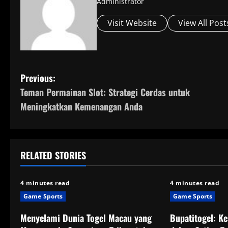
Administrator
Visit Website
View All Post
P
Previous:
Teman Permainan Slot: Strategi Cerdas untuk
o
Meningkatkan Kemenangan Anda
s
t
RELATED STORIES
n
a
4 minutes read
4 minutes read
Game Sports
Game Sports
v
Menyelami Dunia Togel Macau yang
Bupatitogel: K