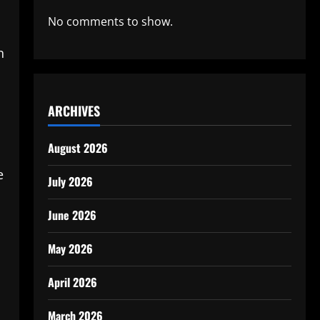
No comments to show.
n
ARCHIVES
August 2026
e
July 2026
June 2026
May 2026
April 2026
March 2026