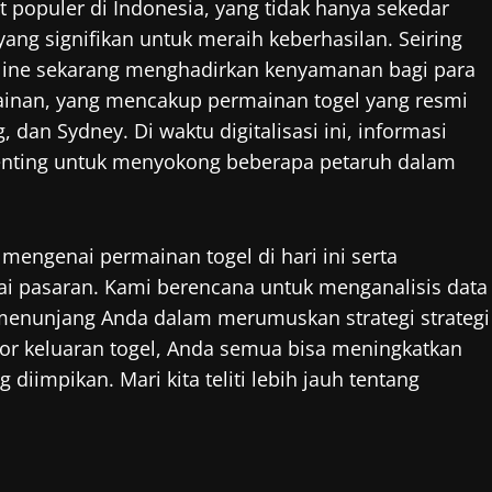
 populer di Indonesia, yang tidak hanya sekedar
g signifikan untuk meraih keberhasilan. Seiring
line sekarang menghadirkan kenyamanan bagi para
ainan, yang mencakup permainan togel yang resmi
 dan Sydney. Di waktu digitalisasi ini, informasi
penting untuk menyokong beberapa petaruh dalam
mengenai permainan togel di hari ini serta
ai pasaran. Kami berencana untuk menganalisis data
t menunjang Anda dalam merumuskan strategi strategi
r keluaran togel, Anda semua bisa meningkatkan
iimpikan. Mari kita teliti lebih jauh tentang