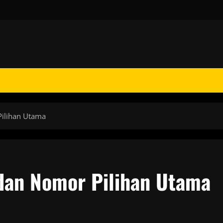
 Pilihan Utama
s dan Nomor Pilihan Utama