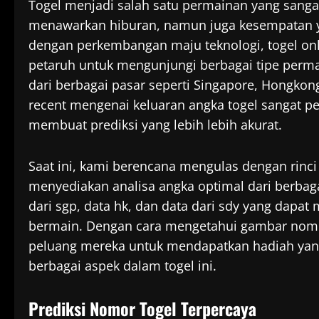
Togel menjadi salah satu permainan yang sangat
menawarkan hiburan, namun juga kesempatan yan
dengan perkembangan maju teknologi, togel on
petaruh untuk mengunjungi berbagai tipe perm
dari berbagai pasar seperti Singapore, Hongkong,
recent mengenai keluaran angka togel sangat 
membuat prediksi yang lebih lebih akurat.
Saat ini, kami berencana mengulas dengan rinci 
menyediakan analisa angka optimal dari berbag
dari sgp, data hk, dan data dari sdy yang dapa
bermain. Dengan cara mengetahui gambar nomo
peluang mereka untuk mendapatkan hadiah yang d
berbagai aspek dalam togel ini.
Prediksi Nomor Togel Terpercaya