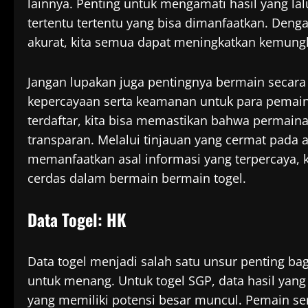
lainnya. Penting untuk mengamati hasil yang la
tertentu tertentu yang bisa dimanfaatkan. Den
akurat, kita semua dapat meningkatkan kemun
Jangan lupakan juga pentingnya bermain secar
kepercayaan serta keamanan untuk para pemain
terdaftar, kita bisa memastikan bahwa permainan y
transparan. Melalui tinjauan yang cermat pada a
memanfaatkan asal informasi yang terpercaya, 
cerdas dalam bermain bermain togel.
Data Togel: HK
Data togel menjadi salah satu unsur penting b
untuk menang. Untuk togel SGP, data hasil yan
yang memiliki potensi besar muncul. Pemain ser