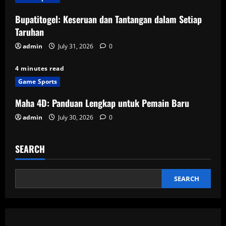
o
Bupatitogel: Keseruan dan Tantangan dalam Setiap
Taruhan
n
admin
July 31, 2026
0
4 minutes read
Game Sports
Maha 4D: Panduan Lengkap untuk Pemain Baru
admin
July 30, 2026
0
SEARCH
SEARCH