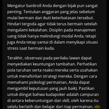
Mengatur bankroll Anda dengan bijak pun sangat
penting. Tentukan anggaran yang jelas sebelum
mulai bermain dan ikuti keterbatasan tersebut.
Hindari tergoda agar tidak terus bermain setelah
mengalami kekalahan. Disiplin pada manajemen
uang tidak hanya melindungi modal Anda, tetapi
juga Anda tetap santai di dalam menyikapi situasi
stress saat bermain kuda.
Terakhir, observasi pada perilaku lawan dapat
menyediakan keuntungan tambahan. Perhatikan
pola taruhan serta reaksi mereka serta usahakan
untuk menafsirkan strategi mereka. Dengan cara
memahami psikologi permainan, Anda dapat
mengambil keputusan yang jauh baik). Pastikan
untuk diingat bahwa kudapoker adalah campuran
di antara keberuntungan dan skill, oleh karena itu
selalu berlatih dan belajar dari tiap permainan.
idn