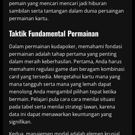
pemain yang mencari mencari jadi hiburan
sambilan serta tantangan dalam dunia persaingan
permainan kartu.
Taktik Fundamental Permainan
Dalam permainan kudapoker, memahami fondasi
permainan adalah tahap pertama yang penting
dalam meraih keberhasilan. Pertama, Anda harus
memahami regulasi game dan beragam kombinasi
card yang tersedia. Mengetahui kartu mana yang
mana tangguh serta mana yang lemah dapat
menolong Anda mengambil pilihan tepat ketika
bermain. Pelajari pula cara cara menilai situasi
pada tabel serta menilai strategi lawan, karena
data ini dapat menawarkan keuntungan yang
signifikan.
Kedua, manajemen modal adalah elemen krusial