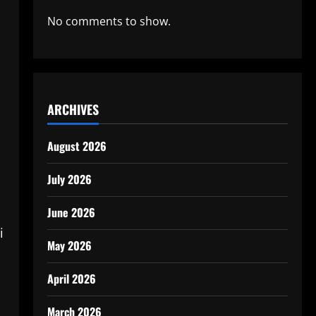
No comments to show.
ARCHIVES
August 2026
July 2026
June 2026
i
May 2026
April 2026
March 2026