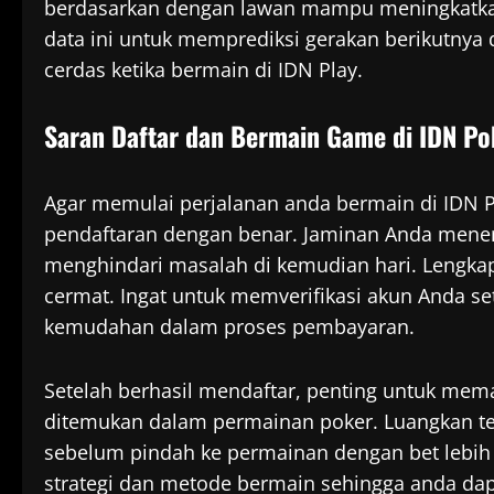
berdasarkan dengan lawan mampu meningkatk
data ini untuk memprediksi gerakan berikutnya
cerdas ketika bermain di IDN Play.
Saran Daftar dan Bermain Game di IDN Po
Agar memulai perjalanan anda bermain di IDN 
pendaftaran dengan benar. Jaminan Anda menen
menghindari masalah di kemudian hari. Lengka
cermat. Ingat untuk memverifikasi akun Anda 
kemudahan dalam proses pembayaran.
Setelah berhasil mendaftar, penting untuk me
ditemukan dalam permainan poker. Luangkan tem
sebelum pindah ke permainan dengan bet lebih
strategi dan metode bermain sehingga anda dap