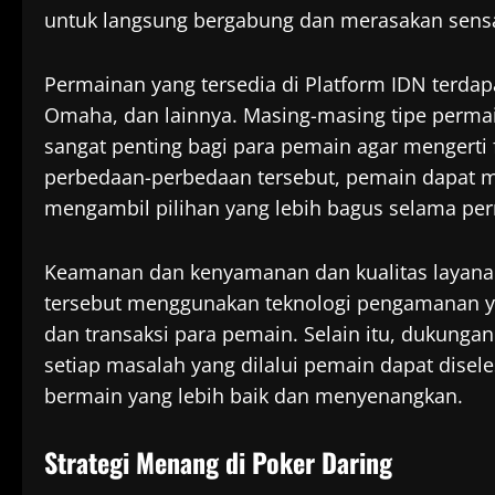
untuk langsung bergabung dan merasakan sensa
Permainan yang tersedia di Platform IDN terdap
Omaha, dan lainnya. Masing-masing tipe permain
sangat penting bagi para pemain agar menger
perbedaan-perbedaan tersebut, pemain dapat 
mengambil pilihan yang lebih bagus selama pe
Keamanan dan kenyamanan dan kualitas layanan 
tersebut menggunakan teknologi pengamanan ya
dan transaksi para pemain. Selain itu, dukung
setiap masalah yang dilalui pemain dapat disele
bermain yang lebih baik dan menyenangkan.
Strategi Menang di Poker Daring