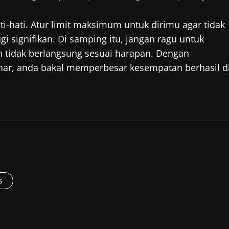
i-hati. Atur limit maksimum untuk dirimu agar tidak
 signifikan. Di samping itu, jangan ragu untuk
 tidak berlangsung sesuai harapan. Dengan
nar, anda bakal memperbesar kesempatan berhasil d
s