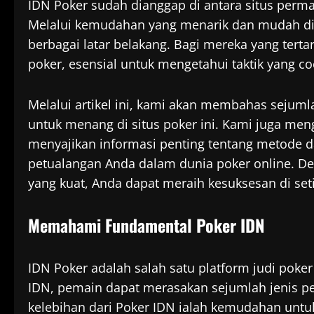
IDN Poker sudah dianggap di antara situs perma
Melalui kemudahan yang menarik dan mudah di
berbagai latar belakang. Bagi mereka yang ter
poker, esensial untuk mengetahui taktik yang 
Melalui artikel ini, kami akan membahas sejum
untuk menang di situs poker ini. Kami juga mengka
menyajikan informasi penting tentang metode d
petualangan Anda dalam dunia poker online. D
yang kuat, Anda dapat meraih kesuksesan di set
Memahami Fundamental Poker IDN
IDN Poker adalah salah satu platform judi poker 
IDN, pemain dapat merasakan sejumlah jenis 
kelebihan dari Poker IDN ialah kemudahan untu