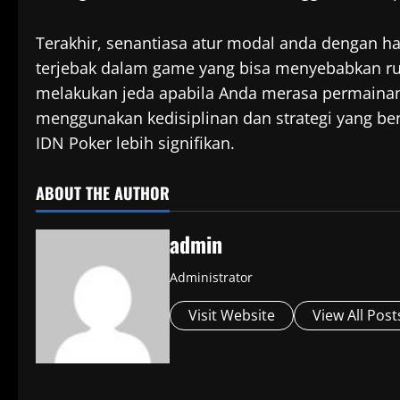
Terakhir, senantiasa atur modal anda dengan hat
terjebak dalam game yang bisa menyebabkan rugi
melakukan jeda apabila Anda merasa permainan
menggunakan kedisiplinan dan strategi yang be
IDN Poker lebih signifikan.
ABOUT THE AUTHOR
admin
Administrator
Visit Website
View All Post