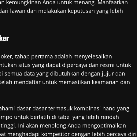
an kemungkinan Anda untuk menang. Manfaatkan
 dari lawan dan melakukan keputusan yang lebih
ker
Poker, tahap pertama adalah menyelesaikan
tukan situs yang dapat dipercaya dan resmi untuk
pi semua data yang dibutuhkan dengan jujur dan
setelah mendaftar untuk memastikan keamanan dan
mahami dasar dasar termasuk kombinasi hand yang
po untuk berlatih di tabel yang lebih rendah
 tinggi. Ini akan menolong Anda mengoptimalkan
at menghadapi kompetitor dengan lebih percaya diri