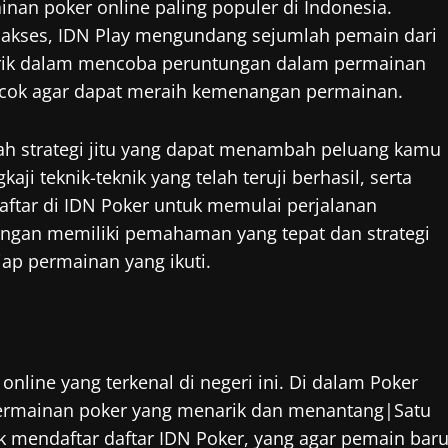
inan poker online paling populer di Indonesia.
akses, IDN Play mengundang sejumlah pemain dari
tarik dalam mencoba peruntungan dalam permainan
cocok agar dapat meraih kemenangan permainan.
lah strategi jitu yang dapat menambah peluang kamu
ji teknik-teknik yang telah teruji berhasil, serta
aftar di IDN Poker untuk memulai perjalanan
engan memiliki pemahaman yang tepat dan strategi
iap permainan yang ikuti.
online yang terkenal di negeri ini. Di dalam Poker
permainan poker yang menarik dan menantang|Satu
k mendaftar daftar IDN Poker, yang agar pemain bar