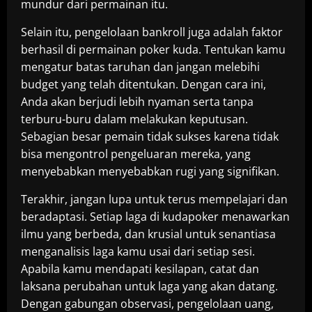
mundur dari permainan itu.
Selain itu, pengelolaan bankroll juga adalah faktor
berhasil di permainan poker kuda. Tentukan kamu
mengatur batas taruhan dan jangan melebihi
budget yang telah ditentukan. Dengan cara ini,
Anda akan berjudi lebih nyaman serta tanpa
terburu-buru dalam melakukan keputusan.
Sebagian besar pemain tidak sukses karena tidak
bisa mengontrol pengeluaran mereka, yang
menyebabkan menyebabkan rugi yang signifikan.
Terakhir, jangan lupa untuk terus mempelajari dan
beradaptasi. Setiap laga di kudapoker menawarkan
ilmu yang berbeda, dan krusial untuk senantiasa
menganalisis laga kamu usai dari setiap sesi.
Apabila kamu mendapati kesilapan, catat dan
laksana perubahan untuk laga yang akan datang.
Dengan gabungan observasi, pengelolaan uang,