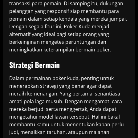
transaksi para pemain. Di samping itu, dukungan
pelanggan yang responsif siap membantu para
pemain dalam setiap kendala yang mereka jumpai.
Dengan segala fitur ini, Poker Kuda menjadi
alternatif yang ideal bagi setiap orang yang
berkeinginan mengetes peruntungan dan
meningkatkan keterampilan bermain poker.
Strategi Bermain
Dalam permainan poker kuda, penting untuk
menerapkan strategi yang benar agar dapat
meraih kemenangan. Yang pertama, senantiasa
amati pola laga musuh. Dengan mengamati cara
mereka berjudi serta menggertak, Anda dapat
mengetahui model lawan tersebut. Hal ini bakal
membantu kamu untuk menentukan kapan perlu
judi, menaikkan taruhan, ataupun malahan