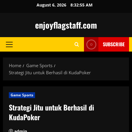
Skip
August 6, 2026
8:32:56 AM
to
content
enjoyflagstaff.com
SUBSCRIBE
Primary
Menu
Home
Game Sports
Strategi Jitu untuk Berhasil di KudaPoker
Game Sports
Strategi Jitu untuk Berhasil di
KudaPoker
admin