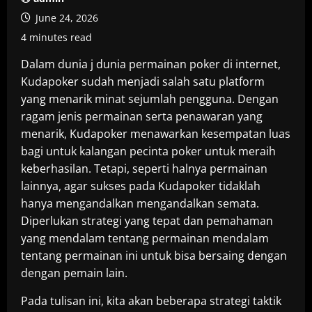
June 24, 2026
4 minutes read
Dalam dunia j dunia permainan poker di internet,
Kudapoker sudah menjadi salah satu platform
yang menarik minat sejumlah pengguna. Dengan
ragam jenis permainan serta penawaran yang
menarik, Kudapoker menawarkan kesempatan luas
bagi untuk kalangan pecinta poker untuk meraih
keberhasilan. Tetapi, seperti halnya permainan
lainnya, agar sukses pada Kudapoker tidaklah
hanya mengandalkan mengandalkan semata.
Diperlukan strategi yang tepat dan pemahaman
yang mendalam tentang permainan mendalam
tentang permainan ini untuk bisa bersaing dengan
dengan pemain lain.
Pada tulisan ini, kita akan beberapa strategi taktik