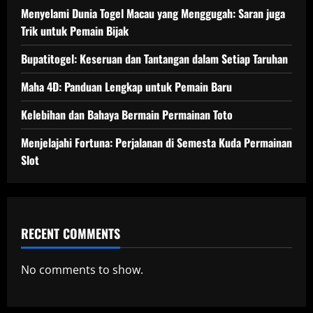
Menyelami Dunia Togel Macau yang Menggugah: Saran juga
Trik untuk Pemain Bijak
Bupatitogel: Keseruan dan Tantangan dalam Setiap Taruhan
Maha 4D: Panduan Lengkap untuk Pemain Baru
Kelebihan dan Bahaya Bermain Permainan Toto
Menjelajahi Fortuna: Perjalanan di Semesta Kuda Permainan
Slot
RECENT COMMENTS
No comments to show.