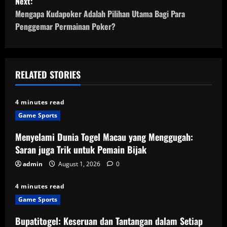
Next:
t
Mengapa Kudapoker Adalah Pilihan Utama Bagi Para
Penggemar Permainan Poker?
n
a
v
RELATED STORIES
i
4 minutes read
g
Game Sports
Menyelami Dunia Togel Macau yang Menggugah:
a
Saran juga Trik untuk Pemain Bijak
t
admin
August 1, 2026
0
i
4 minutes read
Game Sports
o
Bupatitogel: Keseruan dan Tantangan dalam Setiap