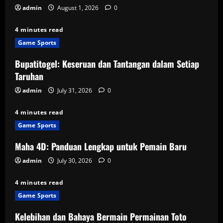
admin
August 1, 2026
0
4 minutes read
Game Sports
Bupatitogel: Keseruan dan Tantangan dalam Setiap
Taruhan
admin
July 31, 2026
0
4 minutes read
Game Sports
Maha 4D: Panduan Lengkap untuk Pemain Baru
admin
July 30, 2026
0
4 minutes read
Game Sports
Kelebihan dan Bahaya Bermain Permainan Toto