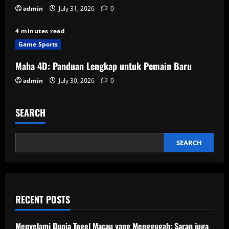
n
admin
July 31, 2026
0
4 minutes read
Game Sports
Maha 4D: Panduan Lengkap untuk Pemain Baru
admin
July 30, 2026
0
SEARCH
SEARCH
RECENT POSTS
Menyelami Dunia Togel Macau yang Menggugah: Saran juga