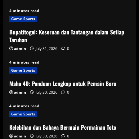
4 minutes read
Game Sports
Bupatitogel: Keseruan dan Tantangan dalam Setiap
Taruhan
admin
July 31, 2026
0
4 minutes read
Game Sports
Maha 4D: Panduan Lengkap untuk Pemain Baru
admin
July 30, 2026
0
4 minutes read
Game Sports
Kelebihan dan Bahaya Bermain Permainan Toto
admin
July 30, 2026
0