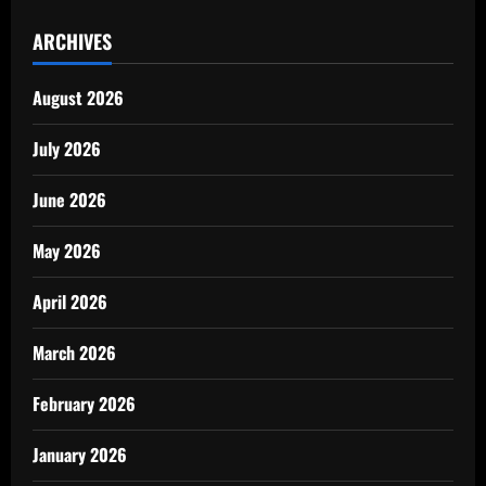
ARCHIVES
August 2026
July 2026
June 2026
May 2026
April 2026
March 2026
February 2026
January 2026