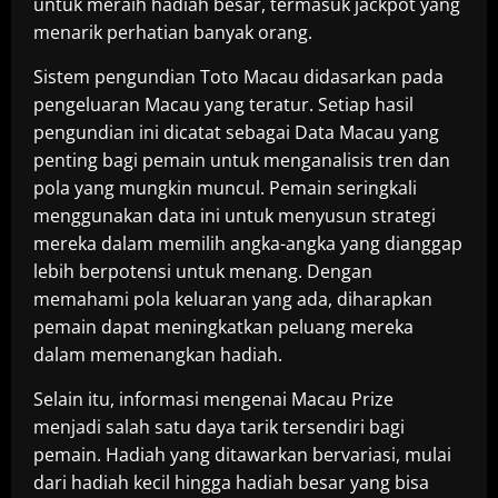
untuk meraih hadiah besar, termasuk jackpot yang
menarik perhatian banyak orang.
Sistem pengundian Toto Macau didasarkan pada
pengeluaran Macau yang teratur. Setiap hasil
pengundian ini dicatat sebagai Data Macau yang
penting bagi pemain untuk menganalisis tren dan
pola yang mungkin muncul. Pemain seringkali
menggunakan data ini untuk menyusun strategi
mereka dalam memilih angka-angka yang dianggap
lebih berpotensi untuk menang. Dengan
memahami pola keluaran yang ada, diharapkan
pemain dapat meningkatkan peluang mereka
dalam memenangkan hadiah.
Selain itu, informasi mengenai Macau Prize
menjadi salah satu daya tarik tersendiri bagi
pemain. Hadiah yang ditawarkan bervariasi, mulai
dari hadiah kecil hingga hadiah besar yang bisa