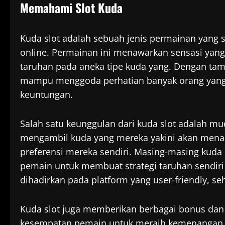
Memahami Slot Kuda
Kuda slot adalah sebuah jenis permainan yang 
online. Permainan ini menawarkan sensasi yan
taruhan pada aneka tipe kuda yang. Dengan tam
mampu menggoda perhatian banyak orang yang 
keuntungan.
Salah satu keunggulan dari kuda slot adalah 
mengambil kuda yang mereka yakini akan mena
preferensi mereka sendiri. Masing-masing kuda
pemain untuk membuat strategi taruhan sendiri d
dihadirkan pada platform yang user-friendly, seh
Kuda slot juga memberikan berbagai bonus da
kesempatan pemain untuk meraih kemenangan. D