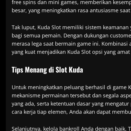
free spins dan mini games, memberikan kese
besar, yang meningkatkan rasa antusiasme saa
Tak luput, Kuda Slot memiliki sistem keamanan
bagi semua pemain. Dengan dukungan customer 
merasa lega saat bermain game ini. Kombinas
yang kuat menjadikan Kuda Slot opsi yang amat
Tips Menang di Slot Kuda
Untuk meningkatkan peluang berhasil di game K
mekanisme permainan tersebut dan segala aspek
yang ada, serta ketentuan dasar yang mengatu
cara kerja tiap elemen, Anda akan dapat membua
Selanjutnya, kelola bankroll Anda dengan baik