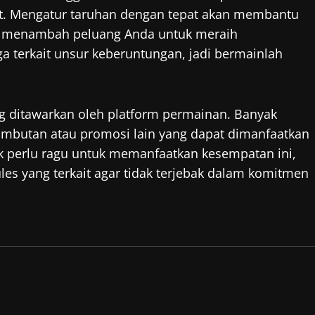
but. Mengatur taruhan dengan tepat akan membantu
n menambah peluang Anda untuk meraih
a terkait unsur keberuntungan, jadi bermainlah
g ditawarkan oleh platform permainan. Banyak
ambutan atau promosi lain yang dapat dimanfaatkan
 perlu ragu untuk memanfaatkan kesempatan ini,
es yang terkait agar tidak terjebak dalam komitmen