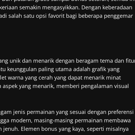
keriaan semakin mengasyikkan. Dengan keberadaan
njadi salah satu opsi favorit bagi beberapa penggemar
ng unik dan menarik dengan beragam tema dan fitu
atu keunggulan paling utama adalah grafik yang
et warna yang cerah yang dapat menarik minat
 aspek yang menarik, memberi pengalaman visual
eragam jenis permainan yang sesuai dengan preferensi
 hingga modern, masing-masing permainan membawa
 jenuh. Elemen bonus yang kaya, seperti misalnya