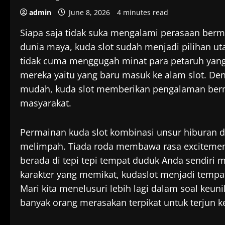
admin
June 8, 2026
4 minutes read
Siapa saja tidak suka mengalami perasaan berm
dunia maya, kuda slot sudah menjadi pilihan u
tidak cuma menggugah minat para petaruh yang
mereka yaitu yang baru masuk ke alam slot. D
mudah, kuda slot memberikan pengalaman bermai
masyarakat.
Permainan kuda slot kombinasi unsur hibura
melimpah. Tiada roda membawa rasa excitement 
berada di tepi tepi tempat duduk Anda sendiri m
karakter yang memikat, kudaslot menjadi tempa
Mari kita menelusuri lebih lagi dalam soal keuni
banyak orang merasakan terpikat untuk terjun 