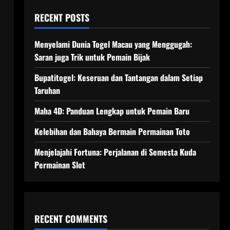
RECENT POSTS
Menyelami Dunia Togel Macau yang Menggugah:
Saran juga Trik untuk Pemain Bijak
Bupatitogel: Keseruan dan Tantangan dalam Setiap
Taruhan
Maha 4D: Panduan Lengkap untuk Pemain Baru
Kelebihan dan Bahaya Bermain Permainan Toto
Menjelajahi Fortuna: Perjalanan di Semesta Kuda
Permainan Slot
RECENT COMMENTS