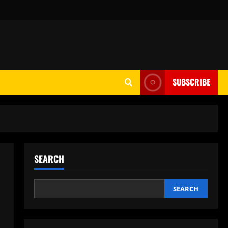
SUBSCRIBE
SEARCH
SEARCH