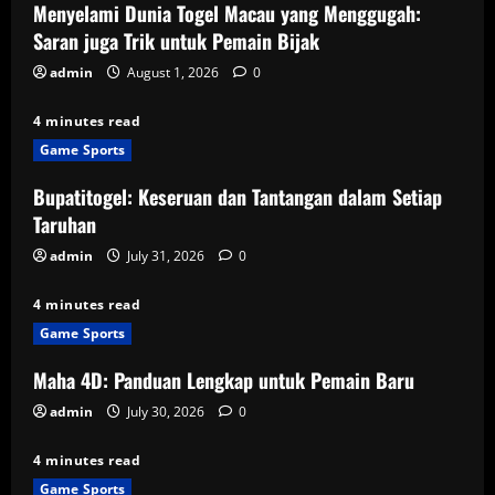
Menyelami Dunia Togel Macau yang Menggugah:
Saran juga Trik untuk Pemain Bijak
admin
August 1, 2026
0
4 minutes read
Game Sports
Bupatitogel: Keseruan dan Tantangan dalam Setiap
Taruhan
admin
July 31, 2026
0
4 minutes read
Game Sports
Maha 4D: Panduan Lengkap untuk Pemain Baru
admin
July 30, 2026
0
4 minutes read
Game Sports