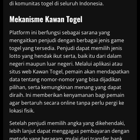
di komunitas togel di seluruh Indonesia.
Mekanisme Kawan Togel
Platform ini berfungsi sebagai sarana yang
mengaitkan penjudi dengan berbagai jenis game
togel yang tersedia. Penjudi dapat memilih jenis
lotto yang hendak ikut serta, baik itu dari dalam
negeri maupun luar negeri. Melalui aplikasi atau
situs web Kawan Togel, pemain akan mendapatkan
data tentang nomor-nomor yang bisa dijadikan
pilihan, serta kemungkinan menang yang dapat
diraih. Ini memberikan kenyamanan bagi pemain
agar bertaruh secara online tanpa perlu pergi ke
lokasi fisik.
Setelah penjudi memilih angka yang dikehendaki,
lebih lanjut dapat menggagas pembayaran dengan
metode yang beragam, mulai dari transfer bank