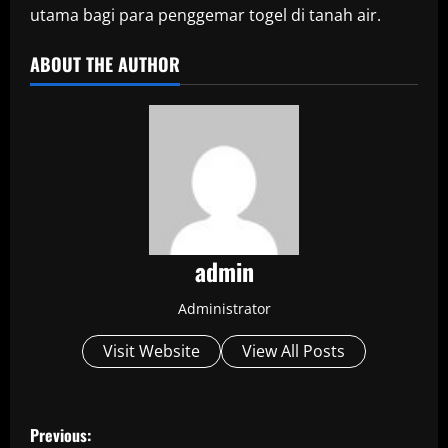
utama bagi para penggemar togel di tanah air.
ABOUT THE AUTHOR
admin
Administrator
Visit Website
View All Posts
P
Previous: