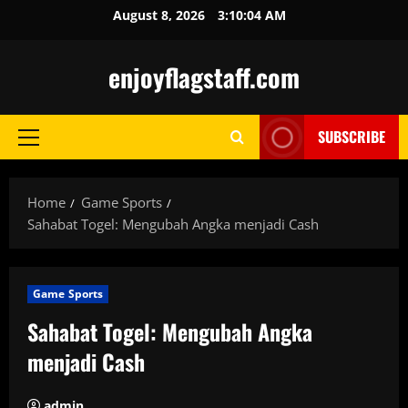
Skip
August 8, 2026
3:10:04 AM
to
content
enjoyflagstaff.com
SUBSCRIBE
Primary
Menu
Home
Game Sports
Sahabat Togel: Mengubah Angka menjadi Cash
Game Sports
Sahabat Togel: Mengubah Angka
menjadi Cash
admin