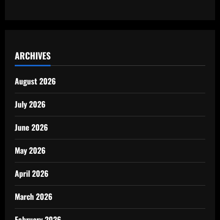
ARCHIVES
August 2026
July 2026
June 2026
May 2026
April 2026
March 2026
February 2026