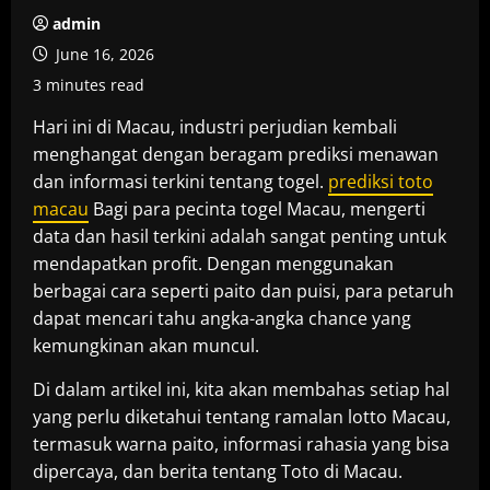
admin
June 16, 2026
3 minutes read
Hari ini di Macau, industri perjudian kembali
menghangat dengan beragam prediksi menawan
dan informasi terkini tentang togel.
prediksi toto
macau
Bagi para pecinta togel Macau, mengerti
data dan hasil terkini adalah sangat penting untuk
mendapatkan profit. Dengan menggunakan
berbagai cara seperti paito dan puisi, para petaruh
dapat mencari tahu angka-angka chance yang
kemungkinan akan muncul.
Di dalam artikel ini, kita akan membahas setiap hal
yang perlu diketahui tentang ramalan lotto Macau,
termasuk warna paito, informasi rahasia yang bisa
dipercaya, dan berita tentang Toto di Macau.