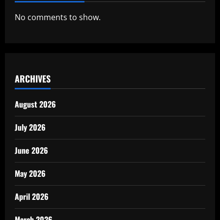
No comments to show.
ARCHIVES
August 2026
July 2026
June 2026
May 2026
April 2026
March 2026