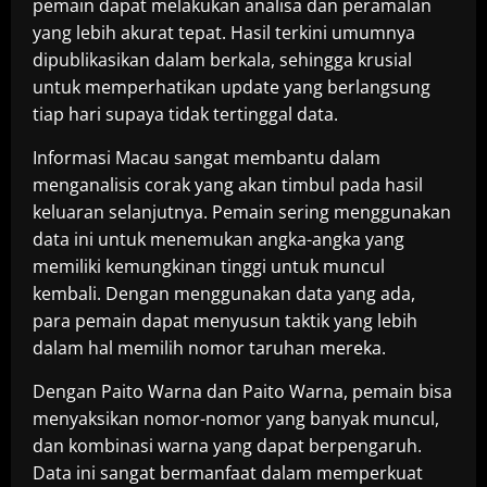
pemain dapat melakukan analisa dan peramalan
yang lebih akurat tepat. Hasil terkini umumnya
dipublikasikan dalam berkala, sehingga krusial
untuk memperhatikan update yang berlangsung
tiap hari supaya tidak tertinggal data.
Informasi Macau sangat membantu dalam
menganalisis corak yang akan timbul pada hasil
keluaran selanjutnya. Pemain sering menggunakan
data ini untuk menemukan angka-angka yang
memiliki kemungkinan tinggi untuk muncul
kembali. Dengan menggunakan data yang ada,
para pemain dapat menyusun taktik yang lebih
dalam hal memilih nomor taruhan mereka.
Dengan Paito Warna dan Paito Warna, pemain bisa
menyaksikan nomor-nomor yang banyak muncul,
dan kombinasi warna yang dapat berpengaruh.
Data ini sangat bermanfaat dalam memperkuat