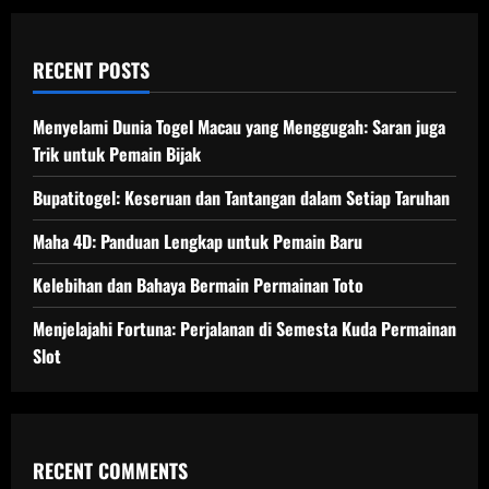
RECENT POSTS
Menyelami Dunia Togel Macau yang Menggugah: Saran juga
Trik untuk Pemain Bijak
Bupatitogel: Keseruan dan Tantangan dalam Setiap Taruhan
Maha 4D: Panduan Lengkap untuk Pemain Baru
Kelebihan dan Bahaya Bermain Permainan Toto
Menjelajahi Fortuna: Perjalanan di Semesta Kuda Permainan
Slot
RECENT COMMENTS