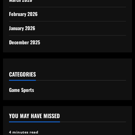
February 2026
January 2026
December 2025
CATEGORIES
Game Sports
YOU MAY HAVE MISSED
4 minutes read