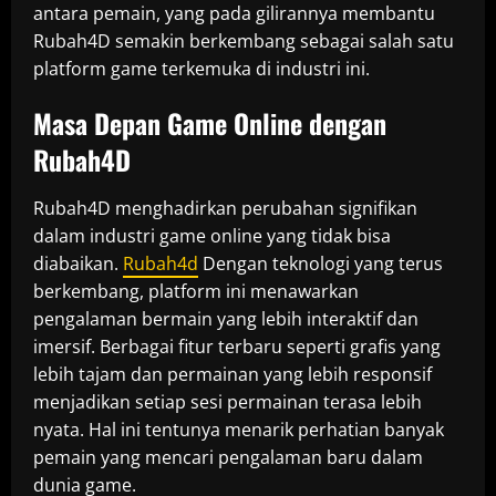
antara pemain, yang pada gilirannya membantu
Rubah4D semakin berkembang sebagai salah satu
platform game terkemuka di industri ini.
Masa Depan Game Online dengan
Rubah4D
Rubah4D menghadirkan perubahan signifikan
dalam industri game online yang tidak bisa
diabaikan.
Rubah4d
Dengan teknologi yang terus
berkembang, platform ini menawarkan
pengalaman bermain yang lebih interaktif dan
imersif. Berbagai fitur terbaru seperti grafis yang
lebih tajam dan permainan yang lebih responsif
menjadikan setiap sesi permainan terasa lebih
nyata. Hal ini tentunya menarik perhatian banyak
pemain yang mencari pengalaman baru dalam
dunia game.