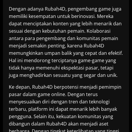
Dengan adanya Rubah4D, pengembang game juga
memiliki kesempatan untuk berinovasi. Mereka
dapat menciptakan konten yang lebih menarik dan
sesuai dengan kebutuhan pemain. Kolaborasi
antara para pengembang dan komunitas pemain
menjadi semakin penting, karena Rubah4D
memungkinkan umpan balik yang cepat dan efektif.
Hal ini mendorong terciptanya game-game yang
tidak hanya memenuhi ekspektasi pasar, tetapi
juga menghadirkan sesuatu yang segar dan unik.
Ke depan, Rubah4D berpotensi menjadi pemimpin
pasar dalam game online. Dengan terus
menyesuaikan diri dengan tren dan teknologi
terbaru, platform ini dapat menarik lebih banyak
pengguna. Selain itu, kekuatan komunitas yang
dibangun dalam Rubah4D akan menjadi aset
berharga. Dengan tingkat keterlibatan yang tinggi,