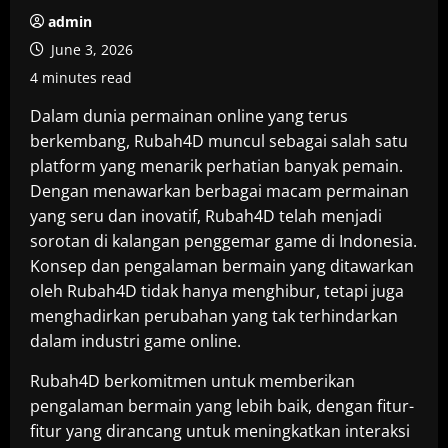
admin
June 3, 2026
4 minutes read
Dalam dunia permainan online yang terus
berkembang, Rubah4D muncul sebagai salah satu
platform yang menarik perhatian banyak pemain.
Dengan menawarkan berbagai macam permainan
yang seru dan inovatif, Rubah4D telah menjadi
sorotan di kalangan penggemar game di Indonesia.
Konsep dan pengalaman bermain yang ditawarkan
oleh Rubah4D tidak hanya menghibur, tetapi juga
menghadirkan perubahan yang tak terhindarkan
dalam industri game online.
Rubah4D berkomitmen untuk memberikan
pengalaman bermain yang lebih baik, dengan fitur-
fitur yang dirancang untuk meningkatkan interaksi