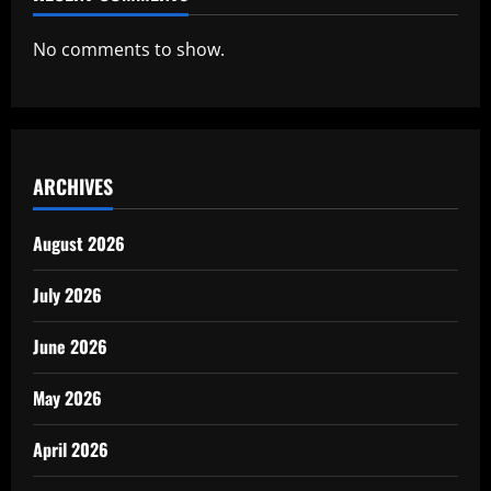
No comments to show.
ARCHIVES
August 2026
July 2026
June 2026
May 2026
April 2026