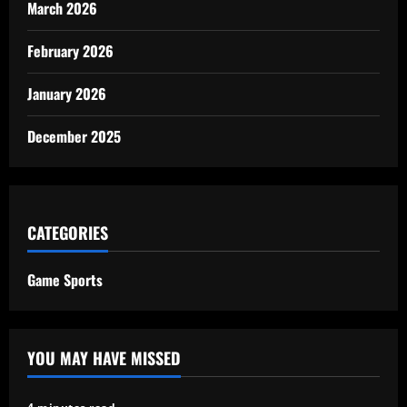
March 2026
February 2026
January 2026
December 2025
CATEGORIES
Game Sports
YOU MAY HAVE MISSED