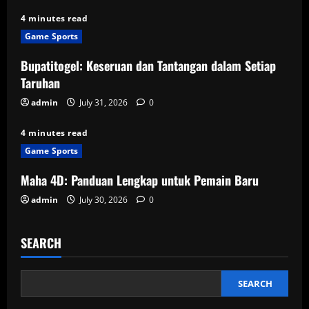
i
4 minutes read
Game Sports
o
Bupatitogel: Keseruan dan Tantangan dalam Setiap
n
Taruhan
admin
July 31, 2026
0
4 minutes read
Game Sports
Maha 4D: Panduan Lengkap untuk Pemain Baru
admin
July 30, 2026
0
SEARCH
SEARCH