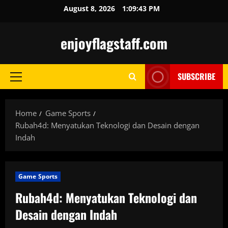
Skip
August 8, 2026
1:09:43 PM
to
content
enjoyflagstaff.com
SUBSCRIBE
Primary
Menu
Home
Game Sports
Rubah4d: Menyatukan Teknologi dan Desain dengan
Indah
Game Sports
Rubah4d: Menyatukan Teknologi dan
Desain dengan Indah