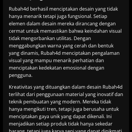
Rubah4d berhasil menciptakan desain yang tidak
hanya menarik tetapi juga fungsional. Setiap
elemen dalam desain mereka dirancang dengan
cermat untuk memastikan bahwa keindahan visual
tidak mengorbankan utilitas. Dengan
menggabungkan warna yang cerah dan bentuk
yang dinamis, Rubah4d menciptakan pengalaman
visual yang mampu menarik perhatian dan
menciptakan kedekatan emosional dengan
pengguna.
Kreativitas yang dituangkan dalam desain Rubah4d
terlihat dari penggunaan material yang inovatif dan
teknik pembuatan yang modern. Mereka tidak
hanya mengikuti tren, tetapi juga berusaha untuk
menciptakan gaya unik yang dapat dikenali. Ini
menjadikan setiap produk tidak hanya sekedar
barang, tetapi juga karya seni yang dapat dinikmati.