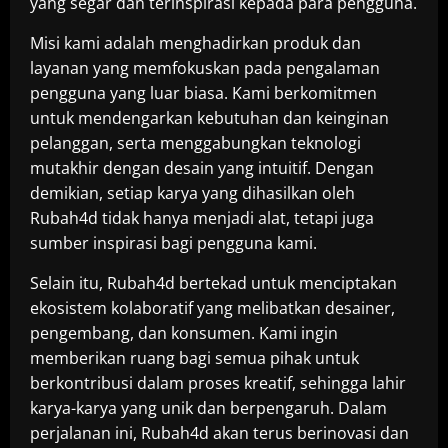
yang segar dan terinspirasi kepada para pengguna.
Misi kami adalah menghadirkan produk dan
layanan yang memfokuskan pada pengalaman
pengguna yang luar biasa. Kami berkomitmen
untuk mendengarkan kebutuhan dan keinginan
pelanggan, serta menggabungkan teknologi
mutakhir dengan desain yang intuitif. Dengan
demikian, setiap karya yang dihasilkan oleh
Rubah4d tidak hanya menjadi alat, tetapi juga
sumber inspirasi bagi pengguna kami.
Selain itu, Rubah4d bertekad untuk menciptakan
ekosistem kolaboratif yang melibatkan desainer,
pengembang, dan konsumen. Kami ingin
memberikan ruang bagi semua pihak untuk
berkontribusi dalam proses kreatif, sehingga lahir
karya-karya yang unik dan berpengaruh. Dalam
perjalanan ini, Rubah4d akan terus berinovasi dan