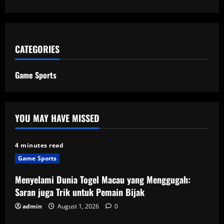
CATEGORIES
Game Sports
YOU MAY HAVE MISSED
4 minutes read
Game Sports
Menyelami Dunia Togel Macau yang Menggugah:
Saran juga Trik untuk Pemain Bijak
admin
August 1, 2026
0