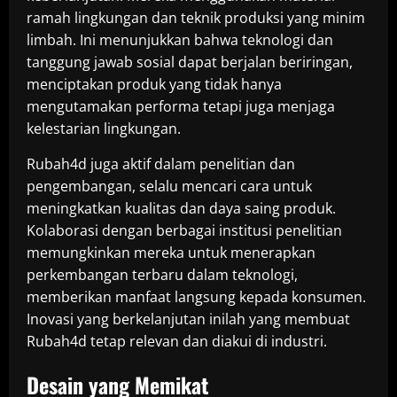
ramah lingkungan dan teknik produksi yang minim
limbah. Ini menunjukkan bahwa teknologi dan
tanggung jawab sosial dapat berjalan beriringan,
menciptakan produk yang tidak hanya
mengutamakan performa tetapi juga menjaga
kelestarian lingkungan.
Rubah4d juga aktif dalam penelitian dan
pengembangan, selalu mencari cara untuk
meningkatkan kualitas dan daya saing produk.
Kolaborasi dengan berbagai institusi penelitian
memungkinkan mereka untuk menerapkan
perkembangan terbaru dalam teknologi,
memberikan manfaat langsung kepada konsumen.
Inovasi yang berkelanjutan inilah yang membuat
Rubah4d tetap relevan dan diakui di industri.
Desain yang Memikat