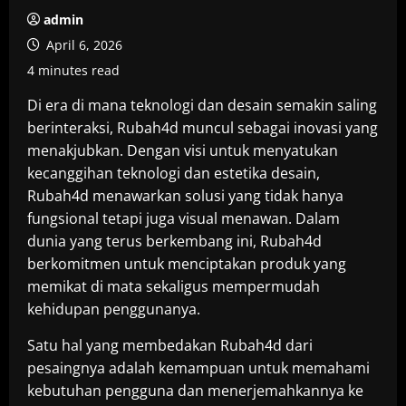
admin
April 6, 2026
4 minutes read
Di era di mana teknologi dan desain semakin saling
berinteraksi, Rubah4d muncul sebagai inovasi yang
menakjubkan. Dengan visi untuk menyatukan
kecanggihan teknologi dan estetika desain,
Rubah4d menawarkan solusi yang tidak hanya
fungsional tetapi juga visual menawan. Dalam
dunia yang terus berkembang ini, Rubah4d
berkomitmen untuk menciptakan produk yang
memikat di mata sekaligus mempermudah
kehidupan penggunanya.
Satu hal yang membedakan Rubah4d dari
pesaingnya adalah kemampuan untuk memahami
kebutuhan pengguna dan menerjemahkannya ke