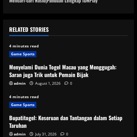
t
Mencari-cari Nasib|Panduan Lengkap IDNPlay
n
a
RELATED STORIES
v
4 minutes read
i
Game Sports
g
Menyelami Dunia Togel Macau yang Menggugah:
Saran juga Trik untuk Pemain Bijak
a
admin
August 1, 2026
0
t
4 minutes read
i
Game Sports
o
Bupatitogel: Keseruan dan Tantangan dalam Setiap
Taruhan
n
admin
July 31, 2026
0