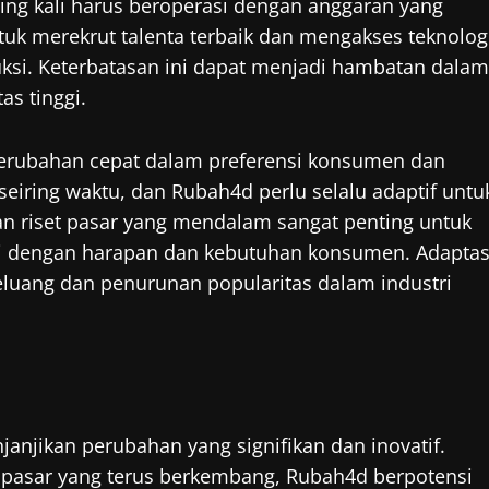
ing kali harus beroperasi dengan anggaran yang
k merekrut talenta terbaik dan mengakses teknolog
uksi. Keterbatasan ini dapat menjadi hambatan dalam
as tinggi.
erubahan cepat dalam preferensi konsumen dan
eiring waktu, dan Rubah4d perlu selalu adaptif untu
n riset pasar yang mendalam sangat penting untuk
i dengan harapan dan kebutuhan konsumen. Adaptas
eluang dan penurunan popularitas dalam industri
anjikan perubahan yang signifikan dan inovatif.
pasar yang terus berkembang, Rubah4d berpotensi