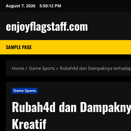
Skip
August 7, 2026
5:50:13 PM
to
content
enjoyflagstaff.com
SAMPLE PAGE
Home
Game Sports
Rubah4d dan Dampaknya terhadap I
Game Sports
Rubah4d dan Dampaknya
Kreatif