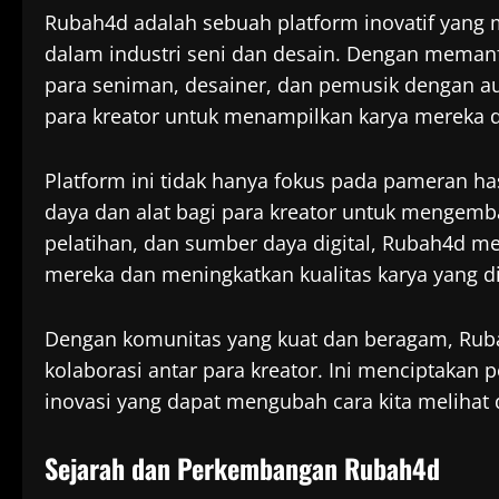
Rubah4d adalah sebuah platform inovatif yang 
dalam industri seni dan desain. Dengan meman
para seniman, desainer, dan pemusik dengan au
para kreator untuk menampilkan karya mereka de
Platform ini tidak hanya fokus pada pameran ha
daya dan alat bagi para kreator untuk mengemb
pelatihan, dan sumber daya digital, Rubah4d
mereka dan meningkatkan kualitas karya yang di
Dengan komunitas yang kuat dan beragam, R
kolaborasi antar para kreator. Ini menciptakan 
inovasi yang dapat mengubah cara kita melihat 
Sejarah dan Perkembangan Rubah4d