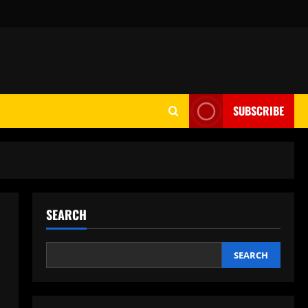
SUBSCRIBE
SEARCH
SEARCH