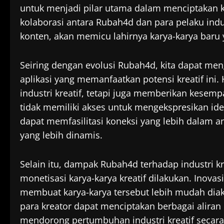
untuk menjadi pilar utama dalam menciptakan ko
kolaborasi antara Rubah4d dan para pelaku indus
konten, akan memicu lahirnya karya-karya baru 
Seiring dengan evolusi Rubah4d, kita dapat m
aplikasi yang memanfaatkan potensi kreatif ini.
industri kreatif, tetapi juga memberikan kese
tidak memiliki akses untuk mengekspresikan id
dapat memfasilitasi koneksi yang lebih dalam a
yang lebih dinamis.
Selain itu, dampak Rubah4d terhadap industri kr
monetisasi karya-karya kreatif dilakukan. Inovas
membuat karya-karya tersebut lebih mudah dia
para kreator dapat menciptakan berbagai aliran
mendorong pertumbuhan industri kreatif secara