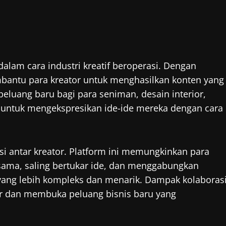
lam cara industri kreatif beroperasi. Dengan
antu para kreator untuk menghasilkan konten yang
peluang baru bagi para seniman, desain interior,
a untuk mengekspresikan ide-ide mereka dengan cara
si antar kreator. Platform ini memungkinkan para
 sama, saling bertukar ide, dan menggabungkan
yang lebih kompleks dan menarik. Dampak kolaboras
r dan membuka peluang bisnis baru yang