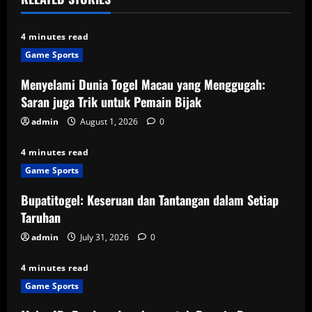
v
i
4 minutes read
g
Game Sports
Menyelami Dunia Togel Macau yang Menggugah:
a
Saran juga Trik untuk Pemain Bijak
t
admin
August 1, 2026
0
i
4 minutes read
Game Sports
o
Bupatitogel: Keseruan dan Tantangan dalam Setiap
n
Taruhan
admin
July 31, 2026
0
4 minutes read
Game Sports