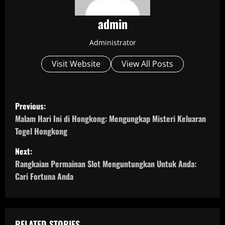
admin
Administrator
Visit Website
View All Posts
P
Previous:
o
Malam Hari Ini di Hongkong: Mengungkap Misteri Keluaran
Togel Hongkong
s
Next:
t
Rangkaian Permainan Slot Menguntungkan Untuk Anda:
Cari Fortuna Anda
n
a
RELATED STORIES