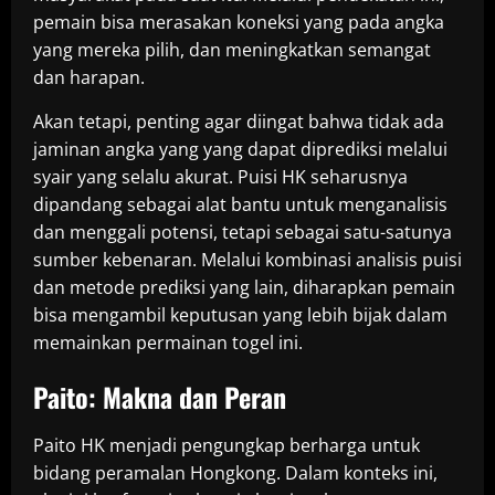
pemain bisa merasakan koneksi yang pada angka
yang mereka pilih, dan meningkatkan semangat
dan harapan.
Akan tetapi, penting agar diingat bahwa tidak ada
jaminan angka yang yang dapat diprediksi melalui
syair yang selalu akurat. Puisi HK seharusnya
dipandang sebagai alat bantu untuk menganalisis
dan menggali potensi, tetapi sebagai satu-satunya
sumber kebenaran. Melalui kombinasi analisis puisi
dan metode prediksi yang lain, diharapkan pemain
bisa mengambil keputusan yang lebih bijak dalam
memainkan permainan togel ini.
Paito: Makna dan Peran
Paito HK menjadi pengungkap berharga untuk
bidang peramalan Hongkong. Dalam konteks ini,