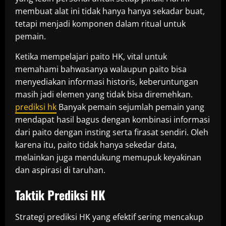
membuat alat ini tidak hanya hanya sekadar buat,
tetapi menjadi komponen dalam ritual untuk
pemain.
Ketika mempelajari paito HK, vital untuk
memahami bahwasanya walaupun paito bisa
menyediakan informasi historis, keberuntungan
masih jadi elemen yang tidak bisa diremehkan.
prediksi hk
Banyak pemain sejumlah pemain yang
mendapat hasil bagus dengan kombinasi informasi
dari paito dengan insting serta firasat sendiri. Oleh
karena itu, paito tidak hanya sekedar data,
melainkan juga mendukung memupuk keyakinan
dan aspirasi di taruhan.
Taktik Prediksi HK
Strategi prediksi HK yang efektif sering mencakup