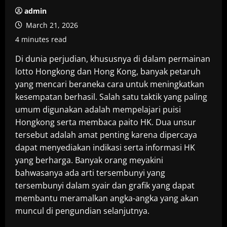
admin
March 21, 2026
4 minutes read
Di dunia perjudian, khususnya di dalam permainan
lotto Hongkong dan Hong Kong, banyak petaruh
yang mencari beraneka cara untuk meningkatkan
kesempatan berhasil. Salah satu taktik yang paling
umum digunakan adalah mempelajari puisi
Hongkong serta membaca paito HK. Dua unsur
tersebut adalah amat penting karena dipercaya
dapat menyediakan indikasi serta informasi HK
yang berharga. Banyak orang meyakini
bahwasanya ada arti tersembunyi yang
tersembunyi dalam syair dan grafik yang dapat
membantu meramalkan angka-angka yang akan
muncul di pengundian selanjutnya.