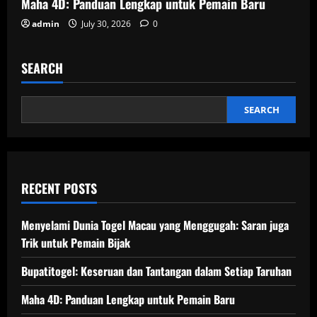
Maha 4D: Panduan Lengkap untuk Pemain Baru
admin
July 30, 2026
0
SEARCH
SEARCH
RECENT POSTS
Menyelami Dunia Togel Macau yang Menggugah: Saran juga
Trik untuk Pemain Bijak
Bupatitogel: Keseruan dan Tantangan dalam Setiap Taruhan
Maha 4D: Panduan Lengkap untuk Pemain Baru