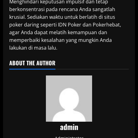
Menghindari keputusan impulsif dan tetap
berkonsentrasi pada rencana Anda sangatlah
krusial. Sediakan waktu untuk berlatih di situs
poker daring seperti IDN Poker dan Pokerhebat,
agar Anda dapat melatih kemampuan dan
memperbaiki kesalahan yang mungkin Anda
lakukan di masa lalu.
ABOUT THE AUTHOR
admin