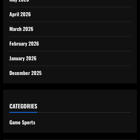
April 2026
March 2026
February 2026
January 2026
December 2025
CATEGORIES
Game Sports