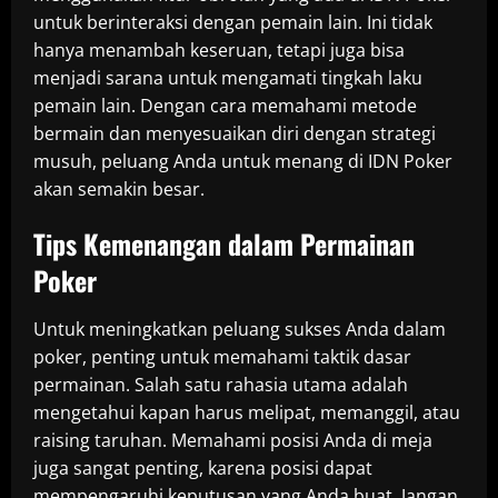
untuk berinteraksi dengan pemain lain. Ini tidak
hanya menambah keseruan, tetapi juga bisa
menjadi sarana untuk mengamati tingkah laku
pemain lain. Dengan cara memahami metode
bermain dan menyesuaikan diri dengan strategi
musuh, peluang Anda untuk menang di IDN Poker
akan semakin besar.
Tips Kemenangan dalam Permainan
Poker
Untuk meningkatkan peluang sukses Anda dalam
poker, penting untuk memahami taktik dasar
permainan. Salah satu rahasia utama adalah
mengetahui kapan harus melipat, memanggil, atau
raising taruhan. Memahami posisi Anda di meja
juga sangat penting, karena posisi dapat
mempengaruhi keputusan yang Anda buat. Jangan